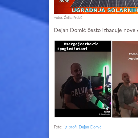
Autor: Željka Prokić
Dejan Domić često izbacuje nove co
Foto:
ig profil Dejan Domić