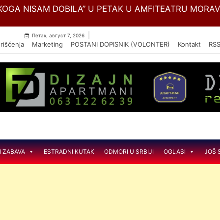
Skip
OGA NISAM DOBILA” U PETAK U AMFITEATRU MORA
to
content
|
Петак, август 7, 2026
rišćenja
Marketing
POSTANI DOPISNIK (VOLONTER)
Kontakt
RS
I ZABAVA
ESTRADNI KUTAK
ODMORI U SRBIJI
OGLASI
JOŠ 