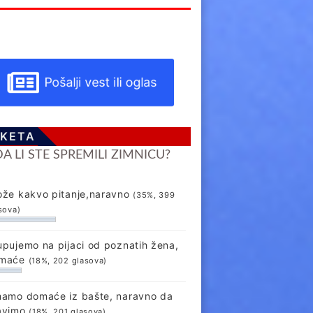
Pošalji vest ili oglas
KETA
DA LI STE SPREMILI ZIMNICU?
ože kakvo pitanje,naravno
(35%, 399
sova)
upujemo na pijaci od poznatih žena,
maće
(18%, 202 glasova)
mamo domaće iz bašte, naravno da
avimo
(18%, 201 glasova)