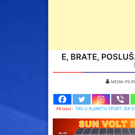
E, BRATE, POSLU
MEDIA-PS.R
PR tekst
–
TRK U PLANETU SPORT, JER 