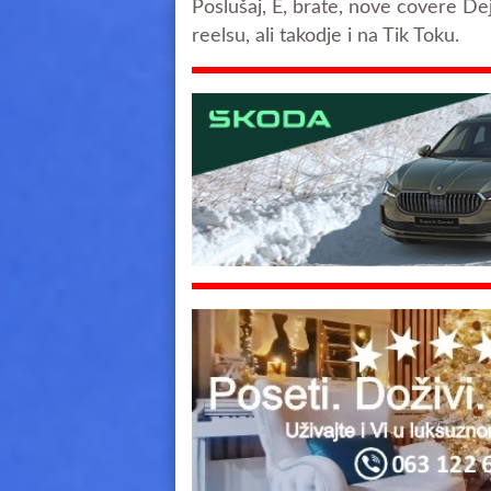
Poslušaj, E, brate, nove covere D
reelsu, ali takodje i na Tik Toku.