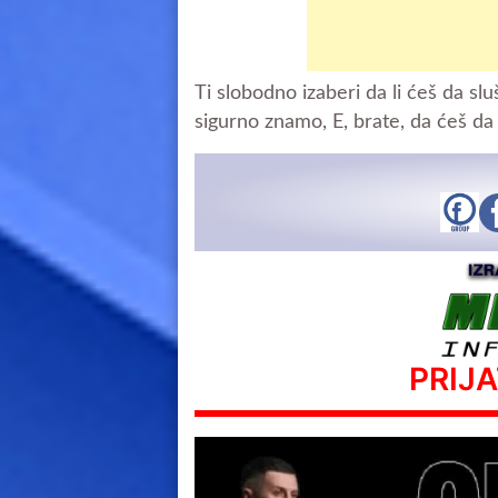
Ti slobodno izaberi da li ćeš da sluš
sigurno znamo, E, brate, da ćeš d
PRIJ