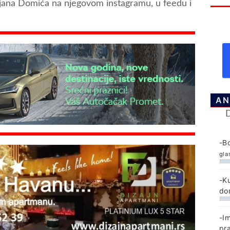
ejana Domića na njegovom instagramu, u feedu i
AN
-B
gla
-K
do
-I
pr