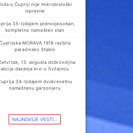
oda u Ćupriji nije mikrobiološki
ispravna
prija 35-Izdajem jednoiposoban,
kompletno namešten stan
Ćuprijska MORAVA 1918 razbila
paraćinsko Staklo
četvrtak, 13. avgusta dobrovoljna
akcija davanja krvi u Svilajncu
Ćuprija 34-Izdajem dvokrevetnu
nameštenu garsonjeru
NAJNOVIJE VESTI…