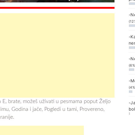
-N
(12
-K
ne
-N
(6%
-M
(4%
E, brate, možeš uživati u pesmama poput Željo
-J
bo
 zimu, Godina i jače, Pogledi u tami, Provereno,
ranije.