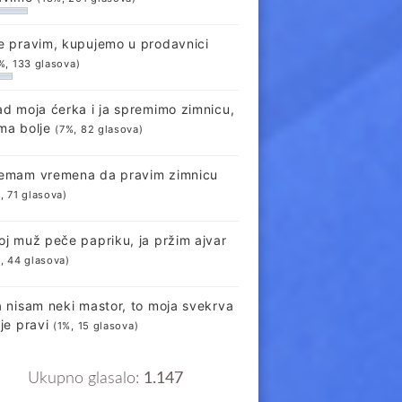
e pravim, kupujemo u prodavnici
%, 133 glasova)
ad moja ćerka i ja spremimo zimnicu,
ma bolje
(7%, 82 glasova)
emam vremena da pravim zimnicu
, 71 glasova)
oj muž peče papriku, ja pržim ajvar
, 44 glasova)
a nisam neki mastor, to moja svekrva
lje pravi
(1%, 15 glasova)
Ukupno glasalo:
1.147