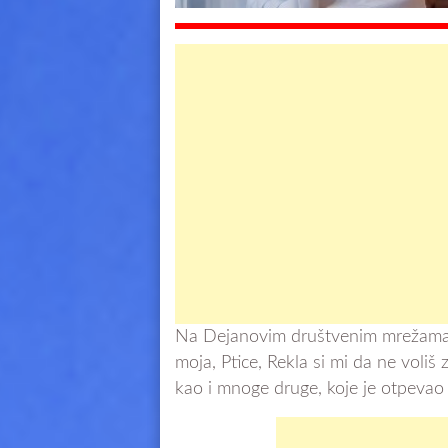
Na Dejanovim društvenim mrežama 
moja, Ptice, Rekla si mi da ne voliš
kao i mnoge druge, koje je otpevao 