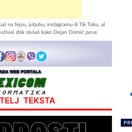
aš na fejsu, jutjubu, instagramu ili Tik Toku, al
a uživaš dok slušaš kako Dejan Domić peva
!
ATELJ TEKSTA
PR