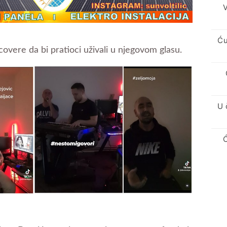
V
Ću
vere da bi pratioci uživali u njegovom glasu.
U 