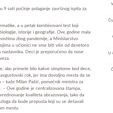
V
 9 sati počinje polaganje završnog ispita za
Ću
tematike, a u petak kombinovani test koji
biologije, istorije i geografije. Ove godine mala
nostima zbog pandemije, a Ministarstvo
jima u učionici ne sme biti više od devetoro
na nastavnika. Deci je preporučeno da nose
U 
veza.
lje, ako primete bilo kakve simptome kod dece,
u avgustovski rok, jer ima dovoljno mesta da se
o – kaže Milan Pašić, pomoćnik ministra za
. – Ove godine je centralizovana štampa,
 vrednovanje kvaliteta obrazovanja, tako da
azloga da bude propusta koji su se dešavali
nom mestu.