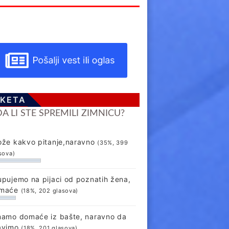
Pošalji vest ili oglas
KETA
DA LI STE SPREMILI ZIMNICU?
ože kakvo pitanje,naravno
(35%, 399
sova)
upujemo na pijaci od poznatih žena,
maće
(18%, 202 glasova)
mamo domaće iz bašte, naravno da
avimo
(18%, 201 glasova)