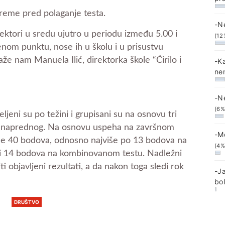
preme pred polaganje testa.
-N
rektori u sredu ujutro u periodu između 5.00 i
(12
nom punktu, nose ih u školu i u prisustvu
aže nam Manuela Ilić, direktorka škole “Ćirilo i
-K
ne
-N
(6%
jeni su po težini i grupisani su na osnovu tri
 i naprednog. Na osnovu uspeha na završnom
-M
više 40 bodova, odnosno najviše po 13 bodova na
(4%
 i 14 bodova na kombinovanom testu. Nadležni
ti objavljeni rezultati, a da nakon toga sledi rok
-J
bo
DRUŠTVO