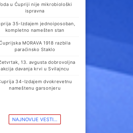
oda u Ćupriji nije mikrobiološki
ispravna
prija 35-Izdajem jednoiposoban,
kompletno namešten stan
Ćuprijska MORAVA 1918 razbila
paraćinsko Staklo
četvrtak, 13. avgusta dobrovoljna
akcija davanja krvi u Svilajncu
Ćuprija 34-Izdajem dvokrevetnu
nameštenu garsonjeru
NAJNOVIJE VESTI…