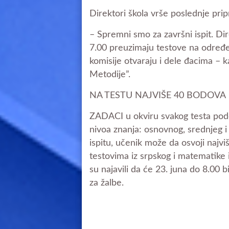
Direktori škola vrše poslednje pri
– Spremni smo za završni ispit. Di
7.00 preuzimaju testove na određe
komisije otvaraju i dele đacima – k
Metodije”.
NA TESTU NAJVIŠE 40 BODOVA
ZADACI u okviru svakog testa podel
nivoa znanja: osnovnog, srednjeg
ispitu, učenik može da osvoji naj
testovima iz srpskog i matematike
su najavili da će 23. juna do 8.00 bi
za žalbe.