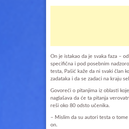
On je istakao da je svaka faza – od
specifična i pod posebnim nadzoro
testa, Pašić kaže da ni svaki član 
zadataka i da se zadaci na kraju sele
Govoreći o pitanjima iz oblasti ko
naglašava da će ta pitanja verovatn
reši oko 80 odsto učenika.
– Mislim da su autori testa o tome 
on.