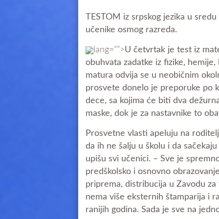
TESTOM iz srpskog jezika u sredu u
učenike osmog razreda.
lang=””>
U četvrtak je test iz ma
obuhvata zadatke iz fizike, hemije, 
matura odvija se u neobičnim okol
prosvete donelo je preporuke po ko
dece, sa kojima će biti dva dežur
maske, dok je za nastavnike to oba
Prosvetne vlasti apeluju na rodite
da ih ne šalju u školu i da sačekaj
upišu svi učenici. – Sve je spremn
predškolsko i osnovno obrazovanje
priprema, distribucija u Zavodu za
nema više eksternih štamparija i r
ranijih godina. Sada je sve na jed