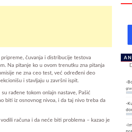
AN
 pripreme, čuvanja i distribucije testova
m. Na pitanje ko u ovom trenutku zna pitanja
komisije ne zna ceo test, već određeni deo
kcionišu i stavljaju u završni ispit.
-B
gla
je su rađene tokom onlajn nastave, Pašić
o biti iz osnovnog nivoa, i da taj nivo treba da
-K
do
vodili računa i da neće biti problema – kazao je
-I
pr