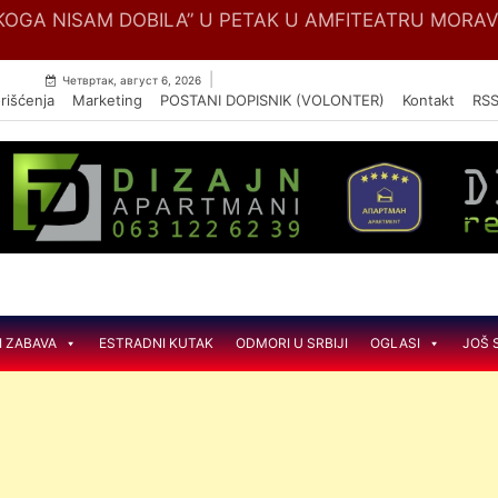
Skip
OGA NISAM DOBILA” U PETAK U AMFITEATRU MORA
to
content
|
Четвртак, август 6, 2026
rišćenja
Marketing
POSTANI DOPISNIK (VOLONTER)
Kontakt
RS
I ZABAVA
ESTRADNI KUTAK
ODMORI U SRBIJI
OGLASI
JOŠ 