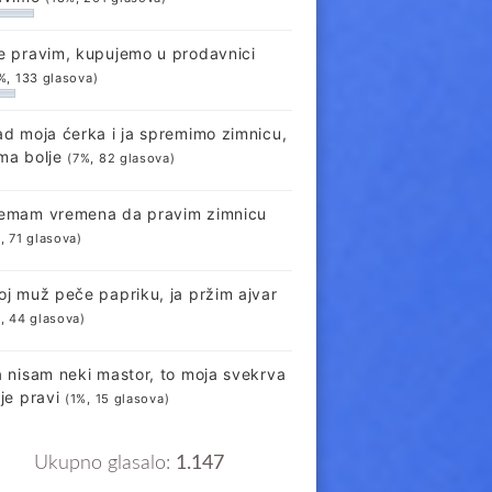
e pravim, kupujemo u prodavnici
%, 133 glasova)
ad moja ćerka i ja spremimo zimnicu,
ma bolje
(7%, 82 glasova)
emam vremena da pravim zimnicu
, 71 glasova)
oj muž peče papriku, ja pržim ajvar
, 44 glasova)
a nisam neki mastor, to moja svekrva
lje pravi
(1%, 15 glasova)
Ukupno glasalo:
1.147