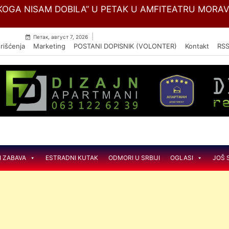
Skip
OGA NISAM DOBILA” U PETAK U AMFITEATRU MORA
to
content
|
Петак, август 7, 2026
rišćenja
Marketing
POSTANI DOPISNIK (VOLONTER)
Kontakt
RS
I ZABAVA
ESTRADNI KUTAK
ODMORI U SRBIJI
OGLASI
JOŠ 