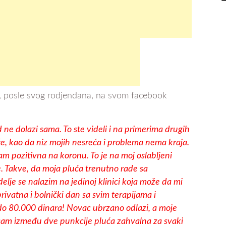
a, posle svog rodjendana, na svom facebook
d ne dolazi sama. To ste videli i na primerima drugih
če, kao da niz mojih nesreća i problema nema kraja.
m pozitivna na koronu. To je na moj oslabljeni
e. Takve, da moja pluća trenutno rade sa
lje se nalazim na jedinoj klinici koja može da mi
 privatna i bolnički dan sa svim terapijama i
do 80.000 dinara! Novac ubrzano odlazi, a moje
ja sam između dve punkcije pluća zahvalna za svaki