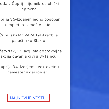
oda u Ćupriji nije mikrobiološki
ispravna
prija 35-Izdajem jednoiposoban,
kompletno namešten stan
Ćuprijska MORAVA 1918 razbila
paraćinsko Staklo
četvrtak, 13. avgusta dobrovoljna
akcija davanja krvi u Svilajncu
Ćuprija 34-Izdajem dvokrevetnu
nameštenu garsonjeru
NAJNOVIJE VESTI…