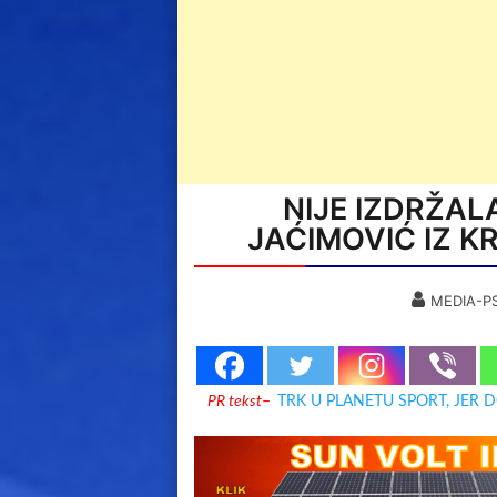
NIJE IZDRŽAL
JAĆIMOVIĆ IZ K
MEDIA-P
PR tekst
–
TRK U PLANETU SPORT, JER 