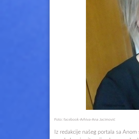
Foto: facebook-Arhiva-Ana Jacimović
Iz redakcije našeg portala sa Anom 