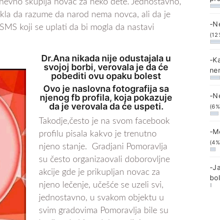
odnevno skuplja novac za neko dete. Jednostavno,
ekla da razume da narod nema novca, ali da je
-N
 SMS koji se uplati da bi mogla da nastavi
(12
Dr.Ana nikada nije odustajala u
-K
svojoj borbi, verovala je da će
ne
pobediti ovu opaku bolest
Ovo je naslovna fotografija sa
-N
njenog fb profila, koja pokazuje
da je verovala da će uspeti.
(6%
Takodje,često je na svom facebook
-M
profilu pisala kakvo je trenutno
(4%
njeno stanje. Gradjani Pomoravlja
su često organizaovali doborovljne
-J
akcije gde je prikupljan novac za
bo
njeno lečenje, učešće se uzeli svi,
jednostavno, u svakom objektu u
svim gradovima Pomoravlja bile su