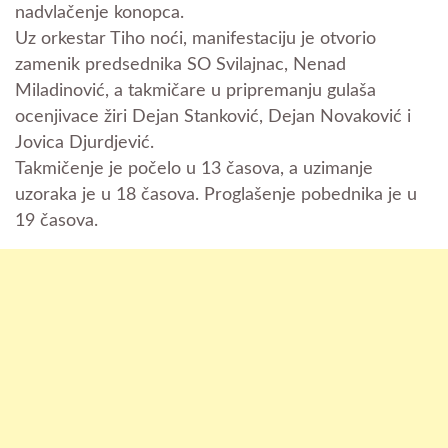
nadvlačenje konopca.
Uz orkestar Tiho noći, manifestaciju je otvorio
zamenik predsednika SO Svilajnac, Nenad
Miladinović, a takmičare u pripremanju gulaša
ocenjivace žiri Dejan Stanković, Dejan Novaković i
Jovica Djurdjević.
Takmičenje je počelo u 13 časova, a uzimanje
uzoraka je u 18 časova. Proglašenje pobednika je u
19 časova.