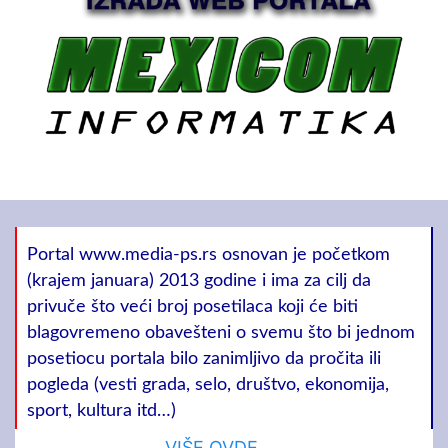
Portal www.media-ps.rs osnovan je početkom
(krajem januara) 2013 godine i ima za cilj da
privuče što veći broj posetilaca koji će biti
blagovremeno obavešteni o svemu što bi jednom
posetiocu portala bilo zanimljivo da pročita ili
pogleda (vesti grada, selo, društvo, ekonomija,
sport, kultura itd…)
VIŠE OVDE. . .