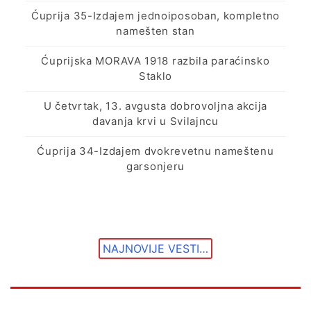
Ćuprija 35-Izdajem jednoiposoban, kompletno
namešten stan
Ćuprijska MORAVA 1918 razbila paraćinsko
Staklo
U četvrtak, 13. avgusta dobrovoljna akcija
davanja krvi u Svilajncu
Ćuprija 34-Izdajem dvokrevetnu nameštenu
garsonjeru
NAJNOVIJE VESTI…