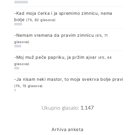
-Kad moja ćerka i ja spremimo zimnicu, nema
bolje
(7%, 82 glasova)
-Nemam vremena da pravim zimnicu
(6%, 71
glasova)
-Moj muž peče papriku, ja pržim ajvar
(4%, 44
glasova)
-Ja nisam neki mastor, to moja svekrva bolje pravi
(1%, 15 glasova)
Ukupno glasalo:
1.147
Arhiva anketa