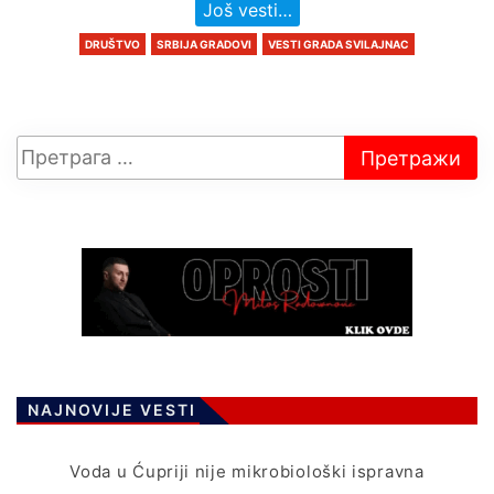
Još vesti…
DRUŠTVO
SRBIJA GRADOVI
VESTI GRADA SVILAJNAC
NAJNOVIJE VESTI
Voda u Ćupriji nije mikrobiološki ispravna