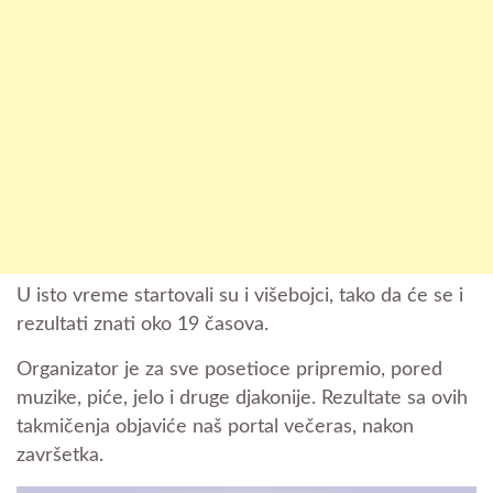
U isto vreme startovali su i višebojci, tako da će se i
rezultati znati oko 19 časova.
Organizator je za sve posetioce pripremio, pored
muzike, piće, jelo i druge djakonije. Rezultate sa ovih
takmičenja objaviće naš portal večeras, nakon
završetka.