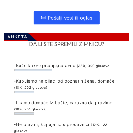
Pošalji vest ili oglas
ANKETA
DA LI STE SPREMILI ZIMNICU?
-Bože kakvo pitanje,naravno
(35%, 399 glasova)
-Kupujemo na pijaci od poznatih žena, domaće
(18%, 202 glasova)
-Imamo domaće iz bašte, naravno da pravimo
(18%, 201 glasova)
-Ne pravim, kupujemo u prodavnici
(12%, 133
glasova)