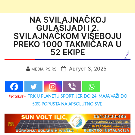
NA SVILAJNAČKOJ
GULAŠIJADI I 2.
SVILAJNAČKOM VIŠEBOJU
PREKO 1000 TAKMIČARA U
52 EKIPE
Август 3, 2025
MEDIA-PS.RS
PR tekst
–
TRK U PLANETU SPORT, JER DO 24. MAJA VAŽI DO
50% POPUSTA NA APSOLUTNO SVE