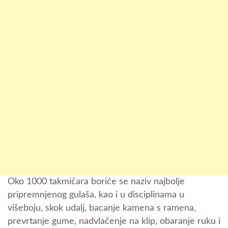
Oko 1000 takmičara boriće se naziv najbolje
pripremnjenog gulaša, kao i u disciplinama u
višeboju, skok udalj, bacanje kamena s ramena,
prevrtanje gume, nadvlačenje na klip, obaranje ruku i