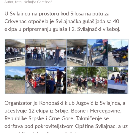
Autor, foto: Nebojša Garašević
U Svilajncu na prostoru kod Silosa na putu za
Crkvenac otpočela je Svilajnačka gulašijada sa 40
ekipa u pripremanju gulaša i 2. Svilajnački višeboj.
Organizator je Konopaški klub Jugović iz Svilajnca, a
učestvuje 12 ekipa iz Srbije, Bosne i Hercegovine,
Republike Srpske i Crne Gore. Takmičenje se
održava pod pokroviteljstvom Opštine Svilajnac, a uz