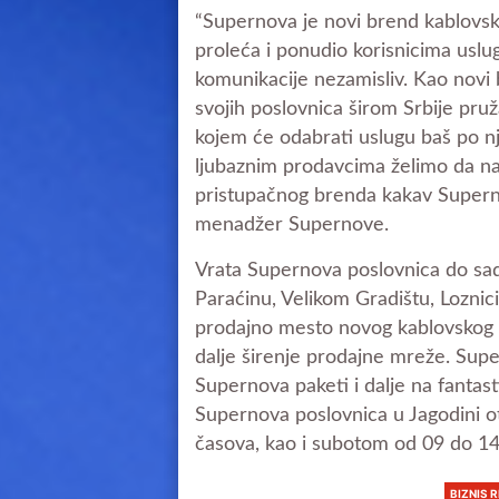
“Supernova je novi brend kablovski
proleća i ponudio korisnicima uslug
komunikacije nezamisliv. Kao novi 
svojih poslovnica širom Srbije pruž
kojem će odabrati uslugu baš po n
ljubaznim prodavcima želimo da na 
pristupačnog brenda kakav Supernov
menadžer Supernove.
Vrata Supernova poslovnica do sad
Paraćinu, Velikom Gradištu, Loznici,
prodajno mesto novog kablovskog 
dalje širenje prodajne mreže. Supe
Supernova paketi i dalje na fantast
Supernova poslovnica u Jagodini o
časova, kao i subotom od 09 do 14
BIZNIS 