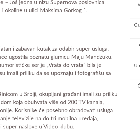
e – Još jedna u nizu Supernova poslovnica
V
 i okoline u ulici Maksima Gorkog 1.
Ću
atan i zabavan kutak za odabir super usluga,
nice ugostila poznatu glumicu Maju Mandžuku.
U 
umorističke serije „Vrata do vrata“ bila je
 su imali priliku da se upoznaju i fotografišu sa
icom u Srbiji, okupljeni građani imali su priliku
dom koja obuhvata više od 200 TV kanala,
efonije. Korisnike će posebno obradovati usluga
je televizije na do tri mobilna uređaja,
 super naslove u Video klubu.