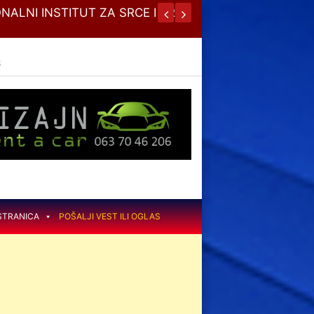
NALNI INSTITUT ZA SRCE I KRVNE
JESENJA
S
STRANICA
POŠALJI VEST ILI OGLAS