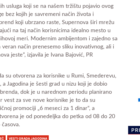
h usluga koji se na našem tržištu pojavio ovog
e bez kojih je savremeni način života i
brend koji ubrzano raste, Supernova širi mrežu
ajući na taj način korisnicima idealno mesto u
jihovoj meri. Modernim ambijentom i zajedno sa
veran način prenesemo sliku inovativnog, ali i
a jeste”, izjavila je Ivana Bajović, PR
a su otvorena za korisnike u Rumi, Smederevu,
 a Jagodina je šesti grad u nizu koji je dobio
brenda, dok je u narednom periodu planirano
r vest za sve nove korisnike je to da su
ičnoj promociji „6 meseci za 1 dinar“, a
tvorena je od ponedeljka do petka od 08 do 20
 časova.
PR
REČ
VESTI GRADA JAGODINA