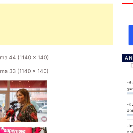
AN
-B
gla
-K
do
-I
pr