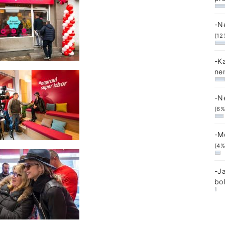
-N
(12
-K
ne
-N
(6%
-M
(4%
-J
bo