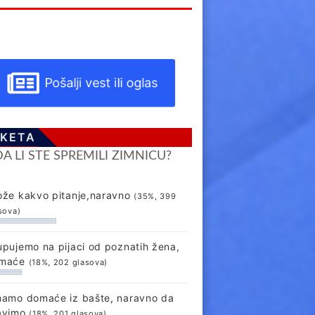
Pošalji vest ili oglas
KETA
DA LI STE SPREMILI ZIMNICU?
ože kakvo pitanje,naravno
(35%, 399
sova)
upujemo na pijaci od poznatih žena,
maće
(18%, 202 glasova)
mamo domaće iz bašte, naravno da
avimo
(18%, 201 glasova)