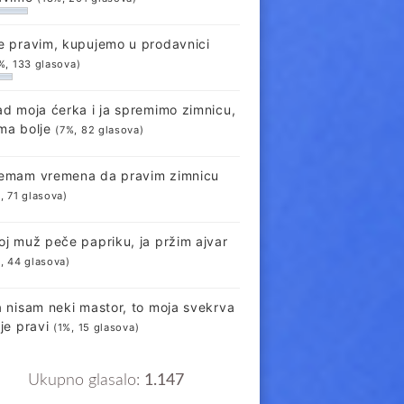
e pravim, kupujemo u prodavnici
%, 133 glasova)
ad moja ćerka i ja spremimo zimnicu,
ma bolje
(7%, 82 glasova)
emam vremena da pravim zimnicu
, 71 glasova)
oj muž peče papriku, ja pržim ajvar
, 44 glasova)
a nisam neki mastor, to moja svekrva
lje pravi
(1%, 15 glasova)
Ukupno glasalo:
1.147