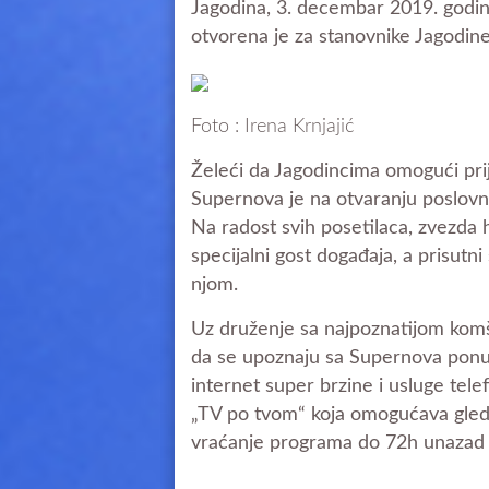
Jagodina, 3. decembar 2019. godin
otvorena je za stanovnike Jagodine
Foto : Irena Krnjajić
Želeći da Jagodincima omogući prij
Supernova je na otvaranju poslov
Na radost svih posetilaca, zvezda h
specijalni gost događaja, a prisutni
njom.
Uz druženje sa najpoznatijom komšin
da se upoznaju sa Supernova ponu
internet super brzine i usluge tel
„TV po tvom“ koja omogućava gledan
vraćanje programa do 72h unazad i