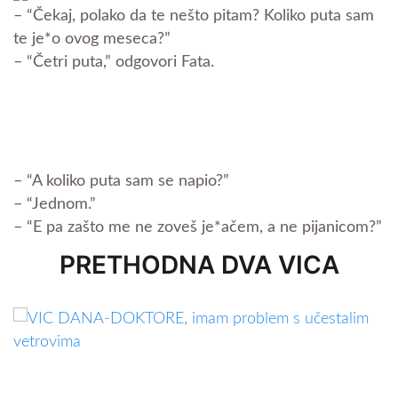
– “Čekaj, polako da te nešto pitam? Koliko puta sam
te je*o ovog meseca?”
– “Četri puta,” odgovori Fata.
– “A koliko puta sam se napio?”
– “Jednom.”
– “E pa zašto me ne zoveš je*ačem, a ne pijanicom?”
PRETHODNA DVA VICA