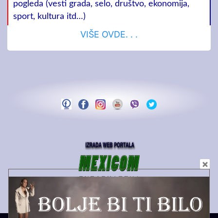
pogleda (vesti grada, selo, društvo, ekonomija,
sport, kultura itd…)
VIŠE OVDE. . .