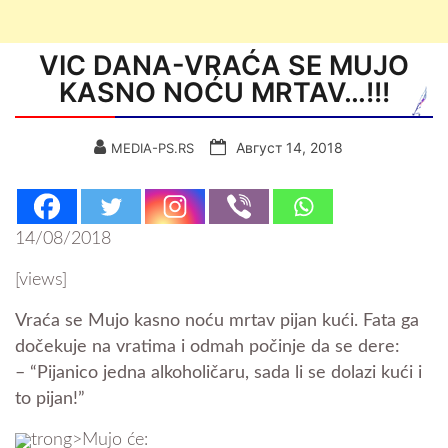
VIC DANA-VRAĆA SE MUJO
KASNO NOĆU MRTAV…!!!
Август 14, 2018
MEDIA-PS.RS
14/08/2018
[views]
Vraća se Mujo kasno noću mrtav pijan kući. Fata ga
dočekuje na vratima i odmah počinje
da se dere:
– “Pijanico jedna alkoholičaru, sada li se dolazi kući i
to pijan!”
trong>Mujo će: