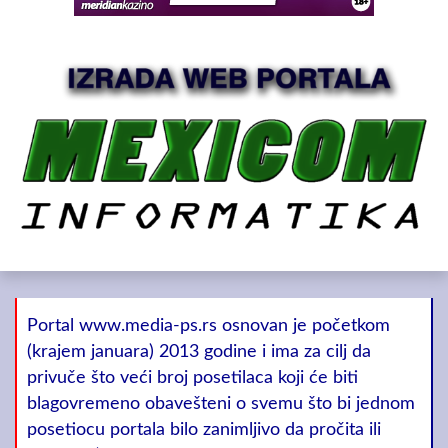
Portal www.media-ps.rs osnovan je početkom
(krajem januara) 2013 godine i ima za cilj da
privuče što veći broj posetilaca koji će biti
blagovremeno obavešteni o svemu što bi jednom
posetiocu portala bilo zanimljivo da pročita ili