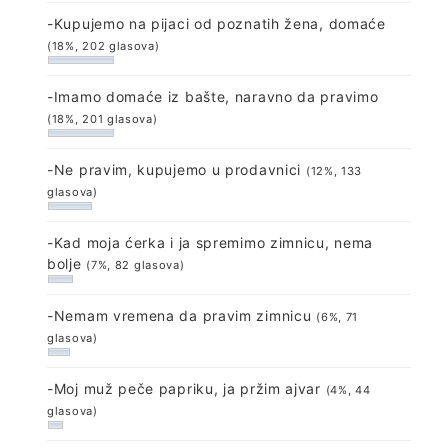
-Kupujemo na pijaci od poznatih žena, domaće
(18%, 202 glasova)
-Imamo domaće iz bašte, naravno da pravimo
(18%, 201 glasova)
-Ne pravim, kupujemo u prodavnici
(12%, 133
glasova)
-Kad moja ćerka i ja spremimo zimnicu, nema
bolje
(7%, 82 glasova)
-Nemam vremena da pravim zimnicu
(6%, 71
glasova)
-Moj muž peče papriku, ja pržim ajvar
(4%, 44
glasova)