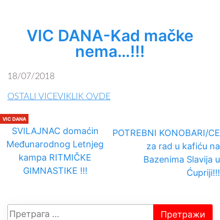
VIC DANA-Kad mačke
nema…!!!
18/07/2018
OSTALI VICEVIKLIK OVDE
VIC DANA
SVILAJNAC domaćin
POTREBNI KONOBARI/CE
Međunarodnog Letnjeg
za rad u kafiću na
kampa RITMIČKE
Bazenima Slavija u
GIMNASTIKE !!!
Ćupriji!!!