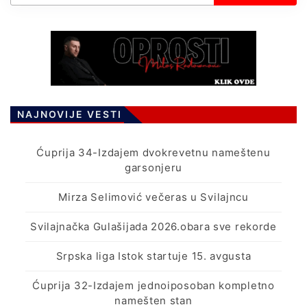
NAJNOVIJE VESTI
Ćuprija 34-Izdajem dvokrevetnu nameštenu
garsonjeru
Mirza Selimović večeras u Svilajncu
Svilajnačka Gulašijada 2026.obara sve rekorde
Srpska liga Istok startuje 15. avgusta
Ćuprija 32-Izdajem jednoiposoban kompletno
namešten stan