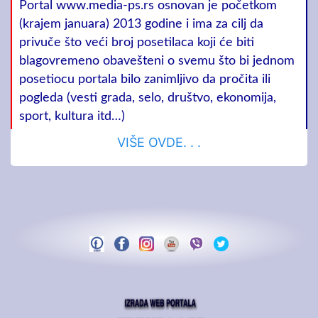
Portal www.media-ps.rs osnovan je početkom
(krajem januara) 2013 godine i ima za cilj da
privuče što veći broj posetilaca koji će biti
blagovremeno obavešteni o svemu što bi jednom
posetiocu portala bilo zanimljivo da pročita ili
pogleda (vesti grada, selo, društvo, ekonomija,
sport, kultura itd…)
VIŠE OVDE. . .