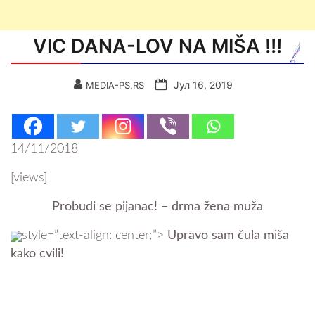
VIC DANA-LOV NA MIŠA !!!
Јул 16, 2019
MEDIA-PS.RS
14/11/2018
[views]
Probudi se pijanac! – drma žena muža
style=”text-align: center;”>
Upravo sam čula miša
kako cvili!