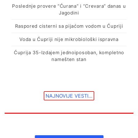
Poslednje provere “Ćurana” i “Crevara” danas u
Jagodini
Raspored cisterni sa pijaćom vodom u Ćupriji
Voda u Ćupriji nije mikrobiološki ispravna
Ćuprija 35-Izdajem jednoiposoban, kompletno
namešten stan
NAJNOVIJE VESTI…