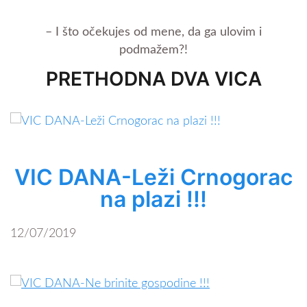
– I što očekujes od mene, da ga ulovim i
podmažem?!
PRETHODNA DVA VICA
VIC DANA-Leži Crnogorac
na plazi !!!
12/07/2019