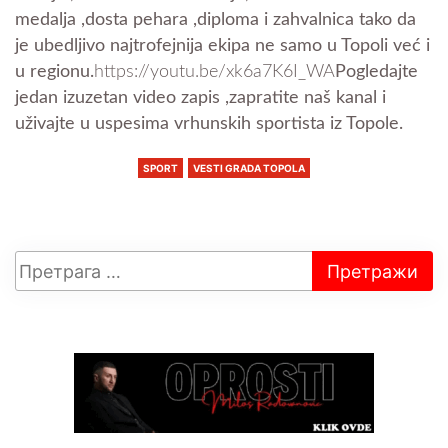
medalja ,dosta pehara ,diploma i zahvalnica tako da
je ubedljivo najtrofejnija ekipa ne samo u Topoli već i
u regionu.
https://youtu.be/xk6a7K6I_WA
Pogledajte
jedan izuzetan video zapis ,zapratite naš kanal i
uživajte u uspesima vrhunskih sportista iz Topole.
SPORT
VESTI GRADA TOPOLA