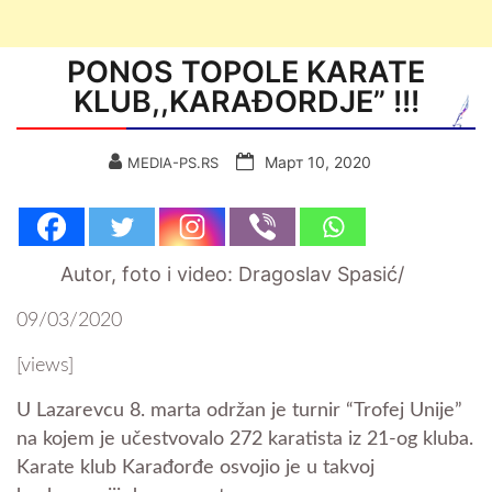
PONOS TOPOLE KARATE
KLUB,,KARAĐORDJE” !!!
Март 10, 2020
MEDIA-PS.RS
Autor, foto i video: Dragoslav Spasić/
09/03/2020
[views]
U Lazarevcu 8. marta održan je turnir “Trofej Unije”
na kojem je učestvovalo 272 karatista iz 21-og kluba.
Karate klub Karađorđe osvojio je u takvoj