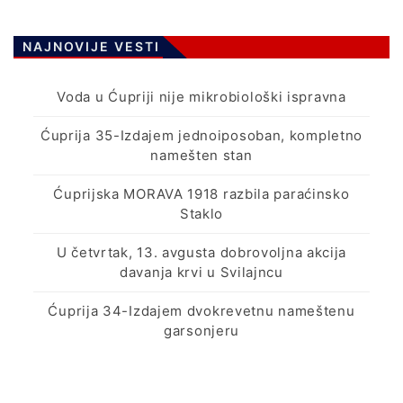
NAJNOVIJE VESTI
Voda u Ćupriji nije mikrobiološki ispravna
Ćuprija 35-Izdajem jednoiposoban, kompletno
namešten stan
Ćuprijska MORAVA 1918 razbila paraćinsko
Staklo
U četvrtak, 13. avgusta dobrovoljna akcija
davanja krvi u Svilajncu
Ćuprija 34-Izdajem dvokrevetnu nameštenu
garsonjeru