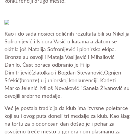
konkurenciji drugo mesto.
Kao i do sada nosioci odličnih rezultata bili su Nikolija
Sofronijević i Isidora Vasić u katama a zlatom se
okitila još Natalija Sofronijević i pionirska ekipa.
Bronze su osvojili Mateja Vasiljević i Mihailović
Danilo. Čast boraca odbranio je Filip
Dimitrijević(zlato)kao i Bogdan Stevanović,Ognjen
Sćekić(bronze) u juniorskoj konkurenciji. Kadeti
Marko Jelenić, Miloš Novaković i Sanela Żivanović su
osvojili srebrne medalje.
Već je postala tradicija da klub ima izvrsne poletarce
koji su i ovog puta doneli tri medalje za klub. Kao šlag
na tortu za plodonosan dan došao je i pehar za
osvojeno treće mesto u generalnom plasmanu za