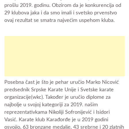
prošlu 2019. godinu. Obzirom da je konkurencija od
29 klubova jaka i da smo imali i svetsko prvenstvo
ovaj rezultat se smatra najvećim uspehom kluba.
Posebna čast je što je pehar uručio Marko Nicović
predsednik Srpske Karate Unije i Svetske karate
organizacije(wkc). Također je uručio diplome za
najbolje u svojoj kategoriji za 2019. našim
reprezentativkama Nikoliji Sofronijević i Isidori
Vasić.
Karate klub Karađorđe je u 2019 godini
osvojio, 63 bronzane medalje, 43 srebrne i 20 zlatnih