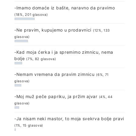
-Imamo domaće iz bašte, naravno da pravimo
(18%, 201 glasova)
-Ne pravim, kupujemo u prodavnici
(12%, 133
glasova)
-Kad moja ćerka i ja spremimo zimnicu, nema
bolje
(7%, 82 glasova)
-Nemam vremena da pravim zimnicu
(6%, 71
glasova)
-Moj muž peče papriku, ja pržim ajvar
(4%, 44
glasova)
-Ja nisam neki mastor, to moja svekrva bolje pravi
(1%, 15 glasova)