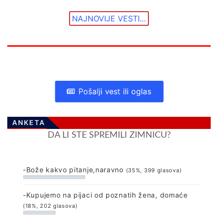
NAJNOVIJE VESTI…
Pošalji vest ili oglas
ANKETA
DA LI STE SPREMILI ZIMNICU?
-Bože kakvo pitanje,naravno
(35%, 399 glasova)
-Kupujemo na pijaci od poznatih žena, domaće
(18%, 202 glasova)