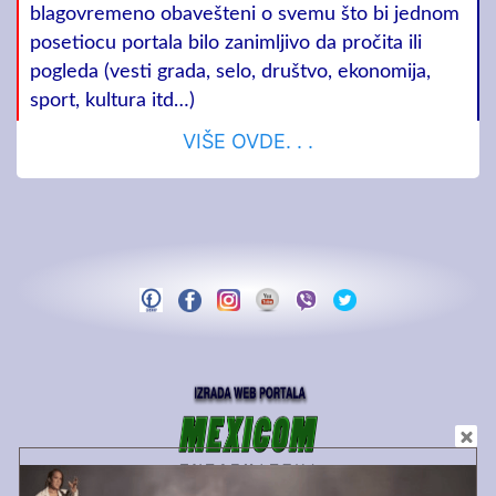
blagovremeno obavešteni o svemu što bi jednom
posetiocu portala bilo zanimljivo da pročita ili
pogleda (vesti grada, selo, društvo, ekonomija,
sport, kultura itd…)
VIŠE OVDE. . .