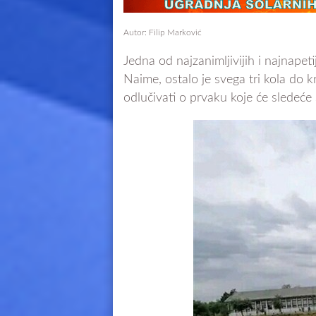
Autor: Filip Marković
Jedna od najzanimljivijih i najnapeti
Naime, ostalo je svega tri kola do k
odlučivati o prvaku koje će sledeće