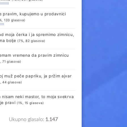
e pravim, kupujemo u prodavnici
%, 133 glasova)
ad moja ćerka i ja spremimo zimnicu,
ma bolje
(7%, 82 glasova)
emam vremena da pravim zimnicu
, 71 glasova)
oj muž peče papriku, ja pržim ajvar
, 44 glasova)
a nisam neki mastor, to moja svekrva
lje pravi
(1%, 15 glasova)
Ukupno glasalo:
1.147