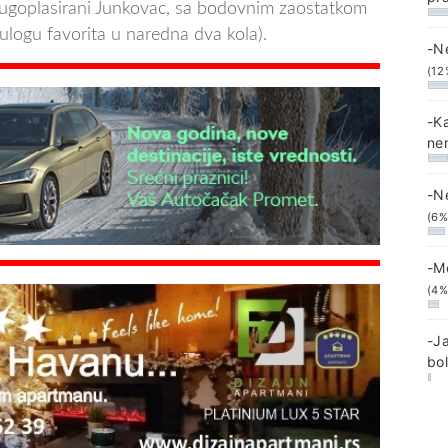
drugoplasirani Junkovac, sa bodovnim zaostatkom
ulogu favorita u naredna dva kola).
-N
(12
-K
ne
-N
(6%
-M
(4%
-J
bo