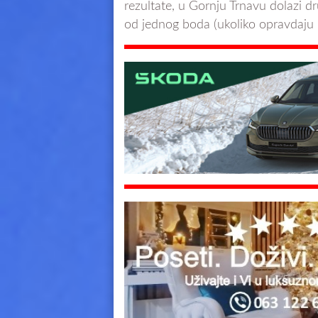
rezultate, u Gornju Trnavu dolazi 
od jednog boda (ukoliko opravdaju 