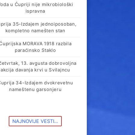
oda u Ćupriji nije mikrobiološki
ispravna
prija 35-Izdajem jednoiposoban,
kompletno namešten stan
Ćuprijska MORAVA 1918 razbila
paraćinsko Staklo
četvrtak, 13. avgusta dobrovoljna
akcija davanja krvi u Svilajncu
Ćuprija 34-Izdajem dvokrevetnu
nameštenu garsonjeru
NAJNOVIJE VESTI…