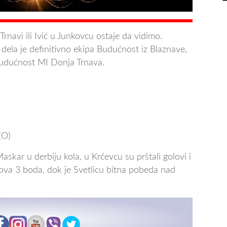
rnavi ili Ivić u Junkovcu ostaje da vidimo.
 dela je definitivno ekipa Budućnost iz Blaznave,
Budućnost MI Donja Trnava.
(O)
skar u derbiju kola, u Krćevcu su prštali golovi i
nova 3 boda, dok je Svetlicu bitna pobeda nad