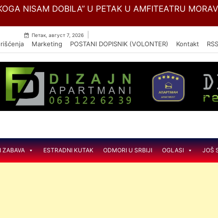
Skip
OGA NISAM DOBILA” U PETAK U AMFITEATRU MORA
to
content
|
Петак, август 7, 2026
rišćenja
Marketing
POSTANI DOPISNIK (VOLONTER)
Kontakt
RS
I ZABAVA
ESTRADNI KUTAK
ODMORI U SRBIJI
OGLASI
JOŠ 