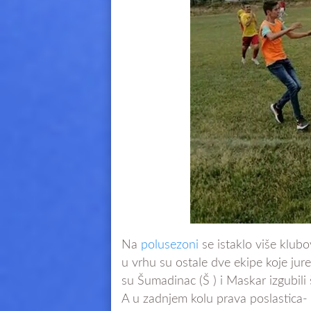
Na
polusezoni
se istaklo više klubo
u vrhu su ostale dve ekipe koje ju
su Šumadinac (Š ) i Maskar izgubili
A u zadnjem kolu prava poslastica- 