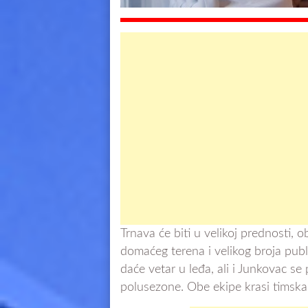
Trnava će biti u velikoj prednosti, 
domaćeg terena i velikog broja publ
daće vetar u leđa, ali i Junkovac se
polusezone. Obe ekipe krasi timska ig