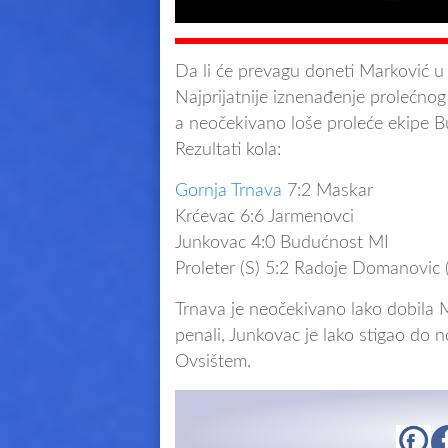
Da li će prevagu doneti Marković u T
Najprijatnije iznenađenje prolećnog
a neočekivano loše proleće ekipe 
Rezultati kola:
Gornja Trnava
7:2 Maskar
Krćevac 6:6 Jarmenovci
Junkovac 4:0 Budućnost MI
Proleter (S) 5:2 Radoje Domanovic 
Trnava je neočekivano lako dobila Ma
penali, Junkovac je lako stigao do 
Ovsištem.