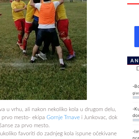
AN
-B
gla
-K
va u vrhu, ali nakon nekoliko kola u drugom delu,
do
re prvo mesto- ekipa
Gornje Trnave
i Junkovac, dok
 šanse za prvo mesto.
-I
ukoliko favoriti do zadnjeg kola ispune očekivane
pr