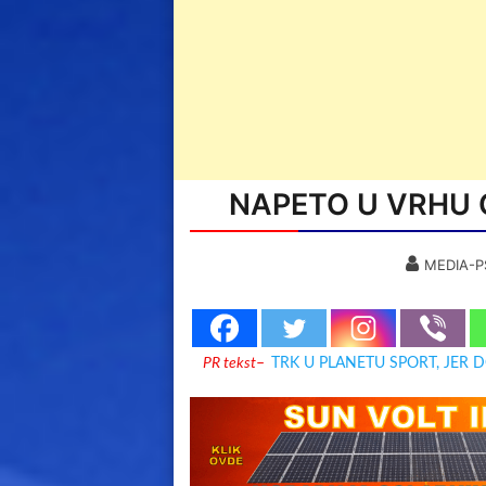
NAPETO U VRHU O
MEDIA-P
PR tekst
–
TRK U PLANETU SPORT, JER 