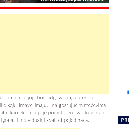
obzirom da će joj i bod odgovarati, a prednost
ike koju Trnavci imaju, i na gostujućim mečevima
 pita, kao ekipa koja je podmlađena za drugi deo
PR
ra ali i individualni kvalitet pojedinaca.