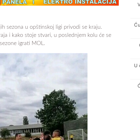
V
Ću
jih sezona u opštinskoj ligi privodi se kraju.
raja i kako stoje stvari, u poslednjem kolu će se
 sezone igrati MOL.
U 