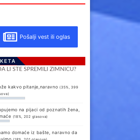
Pošalji vest ili oglas
KETA
DA LI STE SPREMILI ZIMNICU?
ože kakvo pitanje,naravno
(35%, 399
sova)
upujemo na pijaci od poznatih žena,
maće
(18%, 202 glasova)
mamo domaće iz bašte, naravno da
avimo
(18%, 201 glasova)