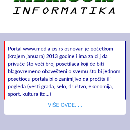
Portal www.media-ps.rs osnovan je početkom
(krajem januara) 2013 godine i ima za cilj da
privuče što veći broj posetilaca koji će biti
blagovremeno obavešteni o svemu što bi jednom
posetiocu portala bilo zanimljivo da pročita ili
pogleda (vesti grada, selo, društvo, ekonomija,
sport, kultura itd…)
VIŠE OVDE. . .