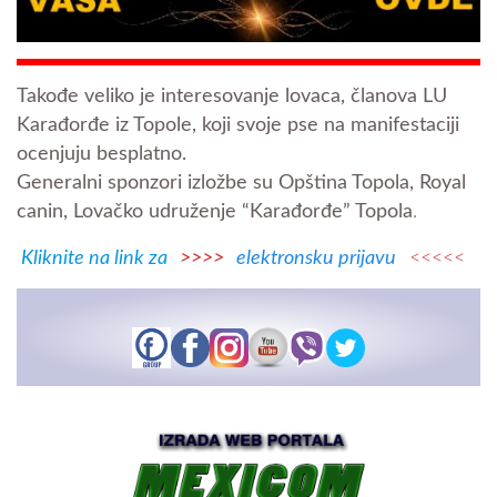
Takođe veliko je interesovanje lovaca, članova LU
Karađorđe iz Topole, koji svoje pse na manifestaciji
ocenjuju besplatno.
Generalni sponzori izložbe su Opština Topola, Royal
canin, Lovačko udruženje “Karađorđe” Topola
.
Kliknite na link za
>>>>
elektronsku prijavu
<<<<<