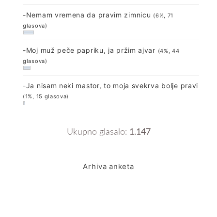
-Nemam vremena da pravim zimnicu
(6%, 71
glasova)
-Moj muž peče papriku, ja pržim ajvar
(4%, 44
glasova)
-Ja nisam neki mastor, to moja svekrva bolje pravi
(1%, 15 glasova)
Ukupno glasalo:
1.147
Arhiva anketa