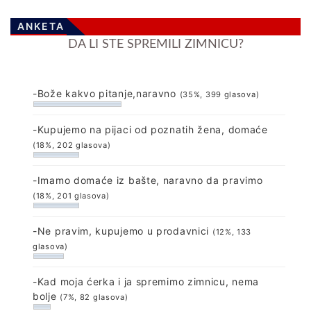
ANKETA
DA LI STE SPREMILI ZIMNICU?
-Bože kakvo pitanje,naravno
(35%, 399 glasova)
-Kupujemo na pijaci od poznatih žena, domaće
(18%, 202 glasova)
-Imamo domaće iz bašte, naravno da pravimo
(18%, 201 glasova)
-Ne pravim, kupujemo u prodavnici
(12%, 133
glasova)
-Kad moja ćerka i ja spremimo zimnicu, nema
bolje
(7%, 82 glasova)