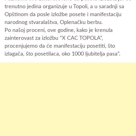
trenutno jedina organizuje u Topoli, a u saradnji sa
Opštinom da posle izložbe posete i manifestaciju
narodnog stvaralaštva, Oplenačku berbu.
Po našoj proceni, ove godine, kako je krenula
zainterovast za izložbu “X CAC TOPOLA”,
procenjujemo da će manifestaciju posetiti, što
izlagača, što posetilaca, oko 1000 ljubitelja pasa”.