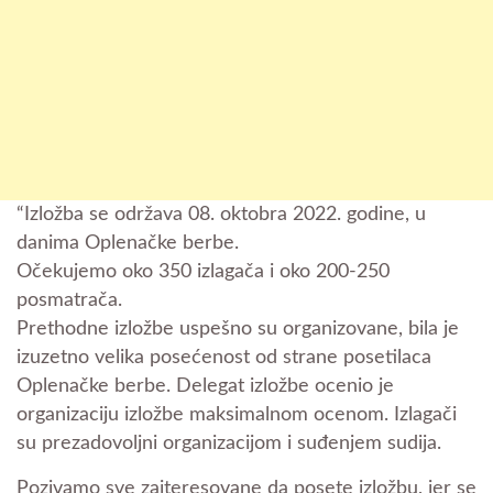
“Izložba se održava 08. oktobra 2022. godine, u
danima Oplenačke berbe.
Očekujemo oko 350 izlagača i oko 200-250
posmatrača.
Prethodne izložbe uspešno su organizovane, bila je
izuzetno velika posećenost od strane posetilaca
Oplenačke berbe. Delegat izložbe ocenio je
organizaciju izložbe maksimalnom ocenom. Izlagači
su prezadovoljni organizacijom i suđenjem sudija.
Pozivamo sve zaiteresovane da posete izložbu, jer se