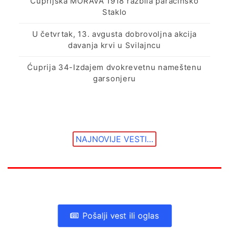
Ćuprijska MORAVA 1918 razbila paraćinsko
Staklo
U četvrtak, 13. avgusta dobrovoljna akcija
davanja krvi u Svilajncu
Ćuprija 34-Izdajem dvokrevetnu nameštenu
garsonjeru
NAJNOVIJE VESTI…
Pošalji vest ili oglas