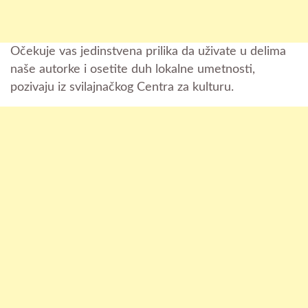
Očekuje vas jedinstvena prilika da uživate u delima
naše autorke i osetite duh lokalne umetnosti,
pozivaju iz svilajnačkog Centra za kulturu.