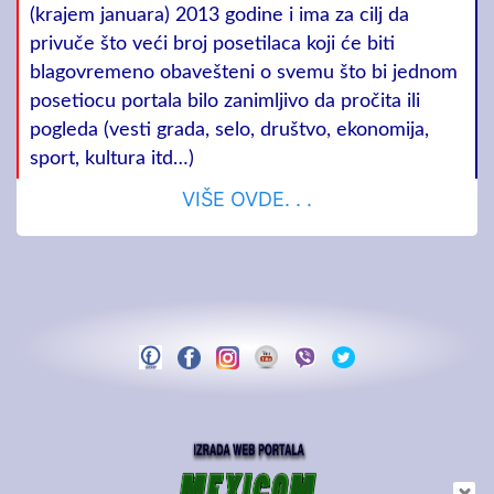
(krajem januara) 2013 godine i ima za cilj da
privuče što veći broj posetilaca koji će biti
blagovremeno obavešteni o svemu što bi jednom
posetiocu portala bilo zanimljivo da pročita ili
pogleda (vesti grada, selo, društvo, ekonomija,
sport, kultura itd…)
VIŠE OVDE. . .