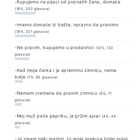
-Kupujemo na pijaci od poznatih žena, domaće
(18%, 202 glasova)
-Imamo domaće iz bašte, naravno da pravimo
(18%, 201 glasova)
-Ne pravim, kupujemo u prodavnici
(12%, 133
glasova)
-Kad moja ćerka i ja spremimo zimnicu, nema
bolje
(7%, 82 glasova)
-Nemam vremena da pravim zimnicu
(6%, 71
glasova)
-Moj muž peče papriku, ja pržim ajvar
(4%, 44
glasova)
-Ja nisam neki mastor, to moja svekrva bolje pravi