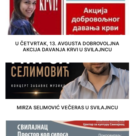
U ČETVRTAK, 13. AVGUSTA DOBROVOLJNA
AKCIJA DAVANJA KRVI U SVILAJNCU
MIRZA SELIMOVIĆ VEČERAS U SVILAJNCU