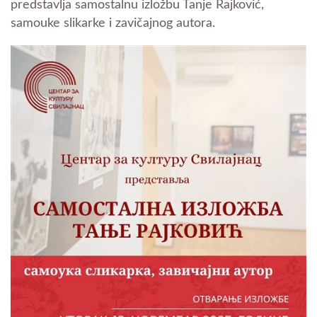
predstavlja samostalnu izložbu Tanje Rajković,
samouke slikarke i zavičajnog autora.