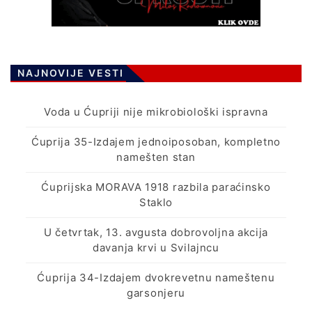
NAJNOVIJE VESTI
Voda u Ćupriji nije mikrobiološki ispravna
Ćuprija 35-Izdajem jednoiposoban, kompletno
namešten stan
Ćuprijska MORAVA 1918 razbila paraćinsko
Staklo
U četvrtak, 13. avgusta dobrovoljna akcija
davanja krvi u Svilajncu
Ćuprija 34-Izdajem dvokrevetnu nameštenu
garsonjeru