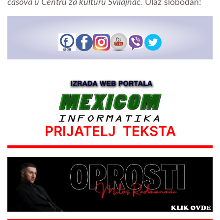
časova u Centru za kulturu Svilajnac.
Ulaz slobodan!
PRIJATELJ TEKSTA