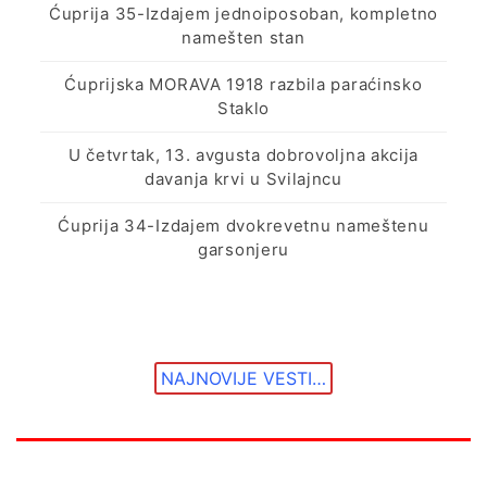
Ćuprija 35-Izdajem jednoiposoban, kompletno
namešten stan
Ćuprijska MORAVA 1918 razbila paraćinsko
Staklo
U četvrtak, 13. avgusta dobrovoljna akcija
davanja krvi u Svilajncu
Ćuprija 34-Izdajem dvokrevetnu nameštenu
garsonjeru
NAJNOVIJE VESTI…