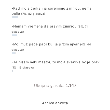
-Kad moja ćerka i ja spremimo zimnicu, nema
bolje
(7%, 82 glasova)
-Nemam vremena da pravim zimnicu
(6%, 71
glasova)
-Moj muž peče papriku, ja pržim ajvar
(4%, 44
glasova)
-Ja nisam neki mastor, to moja svekrva bolje pravi
(1%, 15 glasova)
Ukupno glasalo:
1.147
Arhiva anketa