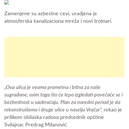
Zamenjene su azbestne cevi, uradjena je
atmosferska kanalizaciona mreža i novi trotoari.
„Ova ulica je veoma prometna i bitna za naše
sugrađane, osim toga što će lepo izgledati povećaće se i
bezbednost u saobraćaju. Plan za naredni period je da
rekonstruišemo i druge ulice u naselju Vračar“,
rekao je
prilikom obilaska radova predsednik opštine
Svilajnac Predrag Milanović.