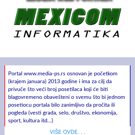
Portal www.media-ps.rs osnovan je početkom
(krajem januara) 2013 godine i ima za cilj da
privuče što veći broj posetilaca koji će biti
blagovremeno obavešteni o svemu što bi jednom
posetiocu portala bilo zanimljivo da pročita ili
pogleda (vesti grada, selo, društvo, ekonomija,
sport, kultura itd…)
VIŠE OVDE. . .