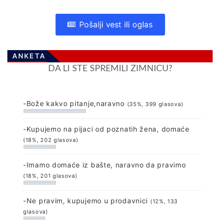
Pošalji vest ili oglas
ANKETA
DA LI STE SPREMILI ZIMNICU?
-Bože kakvo pitanje,naravno
(35%, 399 glasova)
-Kupujemo na pijaci od poznatih žena, domaće
(18%, 202 glasova)
-Imamo domaće iz bašte, naravno da pravimo
(18%, 201 glasova)
-Ne pravim, kupujemo u prodavnici
(12%, 133
glasova)