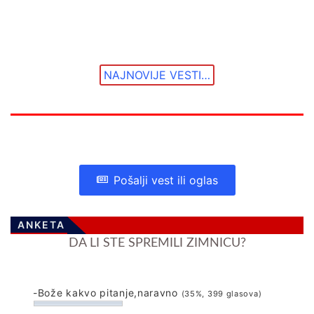
NAJNOVIJE VESTI…
Pošalji vest ili oglas
ANKETA
DA LI STE SPREMILI ZIMNICU?
-Bože kakvo pitanje,naravno
(35%, 399 glasova)