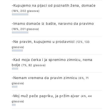
-Kupujemo na pijaci od poznatih žena, domaće
(18%, 202 glasova)
-Imamo domaće iz bašte, naravno da pravimo
(18%, 201 glasova)
-Ne pravim, kupujemo u prodavnici
(12%, 133
glasova)
-Kad moja ćerka i ja spremimo zimnicu, nema
bolje
(7%, 82 glasova)
-Nemam vremena da pravim zimnicu
(6%, 71
glasova)
-Moj muž peče papriku, ja pržim ajvar
(4%, 44
glasova)