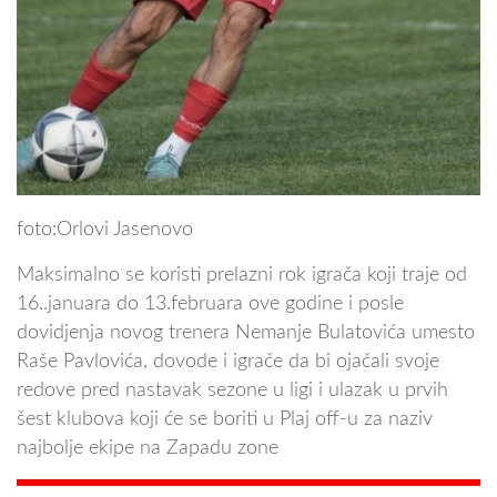
foto:Orlovi Jasenovo
Maksimalno se koristi prelazni rok igrača koji traje od
16..januara do 13.februara ove godine i posle
dovidjenja novog trenera Nemanje Bulatovića umesto
Raše Pavlovića, dovode i igrače da bi ojačali svoje
redove pred nastavak sezone u ligi i ulazak u prvih
šest klubova koji će se boriti u Plaj off-u za naziv
najbolje ekipe na Zapadu zone