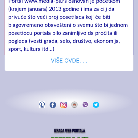
Portal www.media-ps.rs osnovan je početkom
(krajem januara) 2013 godine i ima za cilj da
privuče što veći broj posetilaca koji će biti
blagovremeno obavešteni o svemu što bi jednom
posetiocu portala bilo zanimljivo da pročita ili
pogleda (vesti grada, selo, društvo, ekonomija,
sport, kultura itd…)
VIŠE OVDE. . .