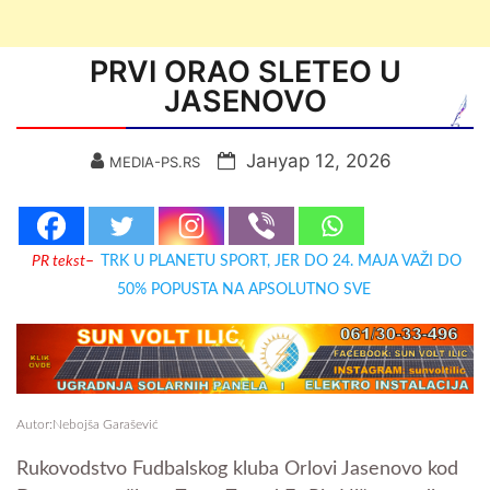
PRVI ORAO SLETEO U
JASENOVO
Јануар 12, 2026
MEDIA-PS.RS
PR tekst
–
TRK U PLANETU SPORT, JER DO 24. MAJA VAŽI DO
50% POPUSTA NA APSOLUTNO SVE
Autor:Nebojša Garašević
Rukovodstvo Fudbalskog kluba Orlovi Jasenovo kod