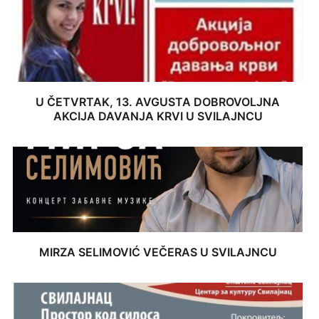
U ČETVRTAK, 13. AVGUSTA DOBROVOLJNA
AKCIJA DAVANJA KRVI U SVILAJNCU
MIRZA SELIMOVIĆ VEČERAS U SVILAJNCU