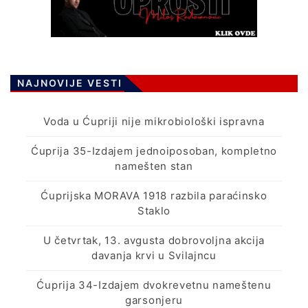
NAJNOVIJE VESTI
Voda u Ćupriji nije mikrobiološki ispravna
Ćuprija 35-Izdajem jednoiposoban, kompletno
namešten stan
Ćuprijska MORAVA 1918 razbila paraćinsko
Staklo
U četvrtak, 13. avgusta dobrovoljna akcija
davanja krvi u Svilajncu
Ćuprija 34-Izdajem dvokrevetnu nameštenu
garsonjeru