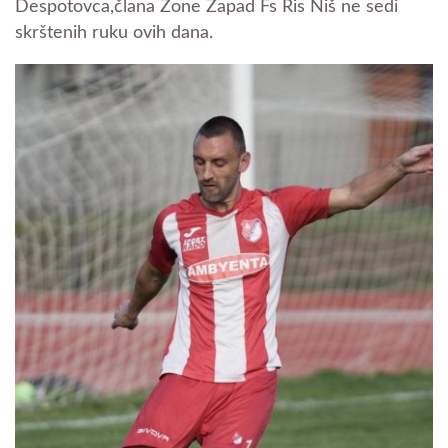
Despotovca,člana Zone Zapad Fs Ris Niš ne sedi
skrštenih ruku ovih dana.