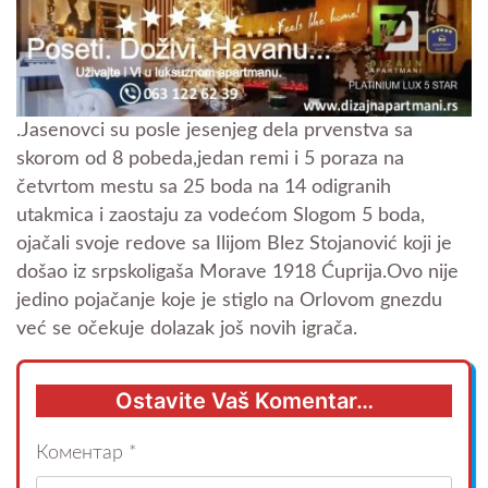
.Jasenovci su posle jesenjeg dela prvenstva sa
skorom od 8 pobeda,jedan remi i 5 poraza na
četvrtom mestu sa 25 boda na 14 odigranih
utakmica i zaostaju za vodećom Slogom 5 boda,
ojačali svoje redove sa Ilijom Blez Stojanović koji je
došao iz srpskoligaša Morave 1918 Ćuprija.Ovo nije
jedino pojačanje koje je stiglo na Orlovom gnezdu
već se očekuje dolazak još novih igrača.
Ostavite Vaš Komentar…
Коментар
*