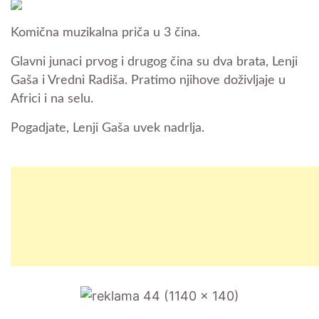
Komična muzikalna priča u 3 čina.
Glavni junaci prvog i drugog čina su dva brata, Lenji
Gaša i Vredni Radiša. Pratimo njihove doživljaje u
Africi i na selu.
Pogadjate, Lenji Gaša uvek nadrlja.