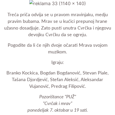
Treća priča odvija se u pravom mravinjaku, medju
pravim bubama. Mrav se u kućici prepunoj hrane
užasno dosadjuje. Zato pusti unutra Cvrčka i njegovu
devojku Cvrčku da se ogreju.
Pogodite da li će njih dvoje očarati Mrava svojom
muzikom.
Igraju:
Branko Kockica, Bogdan Bogdanović, Stevan Piale,
Tašana Djordjević, Stefan Aleksić, Aleksandar
Vujanović, Predrag Filipović.
Pozorištance “PUŽ”
“Cvrčak i mrav”
ponedeljak 7. oktobar u 19 sati.