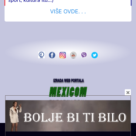
sport, kultura itd…)
VIŠE OVDE. . .
Copyright MEDIA PS | 2021