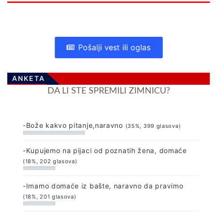
Pošalji vest ili oglas
ANKETA
DA LI STE SPREMILI ZIMNICU?
-Bože kakvo pitanje,naravno
(35%, 399 glasova)
-Kupujemo na pijaci od poznatih žena, domaće
(18%, 202 glasova)
-Imamo domaće iz bašte, naravno da pravimo
(18%, 201 glasova)