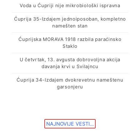
Voda u Ćupriji nije mikrobiološki ispravna
Ćuprija 35-Izdajem jednoiposoban, kompletno
namešten stan
Ćuprijska MORAVA 1918 razbila paraćinsko
Staklo
U četvrtak, 13. avgusta dobrovoljna akcija
davanja krvi u Svilajncu
Ćuprija 34-Izdajem dvokrevetnu nameštenu
garsonjeru
NAJNOVIJE VESTI…