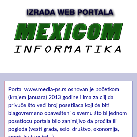
Portal www.media-ps.rs osnovan je početkom
(krajem januara) 2013 godine i ima za cilj da
privuče što veći broj posetilaca koji će biti
blagovremeno obavešteni o svemu što bi jednom
posetiocu portala bilo zanimljivo da pročita ili
pogleda (vesti grada, selo, društvo, ekonomija,