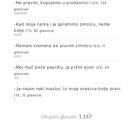
-Ne pravim, kupujemo u prodavnici
(12%, 133
glasova)
-Kad moja ćerka i ja spremimo zimnicu, nema
bolje
(7%, 82 glasova)
-Nemam vremena da pravim zimnicu
(6%, 71
glasova)
-Moj muž peče papriku, ja pržim ajvar
(4%, 44
glasova)
-Ja nisam neki mastor, to moja svekrva bolje pravi
(1%, 15 glasova)
Ukupno glasalo:
1.147