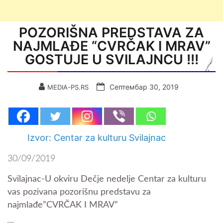
POZORIŠNA PREDSTAVA ZA
NAJMLAĐE “CVRČAK I MRAV”
GOSTUJE U SVILAJNCU !!!
Септембар 30, 2019
MEDIA-PS.RS
Izvor: Centar za kulturu Svilajnac
30/09/2019
Svilajnac-U okviru Dečje nedelje Centar za kulturu
vas pozivana pozorišnu predstavu za
najmlađe”CVRČAK I MRAV”