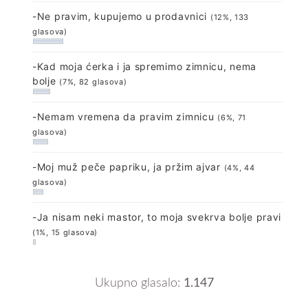
-Ne pravim, kupujemo u prodavnici
(12%, 133
glasova)
-Kad moja ćerka i ja spremimo zimnicu, nema
bolje
(7%, 82 glasova)
-Nemam vremena da pravim zimnicu
(6%, 71
glasova)
-Moj muž peče papriku, ja pržim ajvar
(4%, 44
glasova)
-Ja nisam neki mastor, to moja svekrva bolje pravi
(1%, 15 glasova)
Ukupno glasalo:
1.147