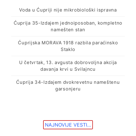
Voda u Ćupriji nije mikrobiološki ispravna
Ćuprija 35-Izdajem jednoiposoban, kompletno
namešten stan
Ćuprijska MORAVA 1918 razbila paraćinsko
Staklo
U četvrtak, 13. avgusta dobrovoljna akcija
davanja krvi u Svilajncu
Ćuprija 34-Izdajem dvokrevetnu nameštenu
garsonjeru
NAJNOVIJE VESTI…