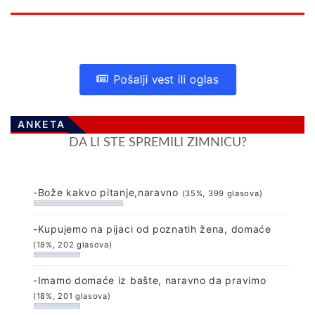
Pošalji vest ili oglas
ANKETA
DA LI STE SPREMILI ZIMNICU?
-Bože kakvo pitanje,naravno
(35%, 399 glasova)
-Kupujemo na pijaci od poznatih žena, domaće
(18%, 202 glasova)
-Imamo domaće iz bašte, naravno da pravimo
(18%, 201 glasova)