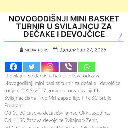
NOVOGODIŠNJI MINI BASKET
TURNIR U SVILAJNCU ZA
DEČAKE I DEVOJČICE
Децембар 27, 2025
MEDIA-PS.RS
U Svilajnu se danas u hali sportova održava
Novogodišnji mini basket turnir za dečake i devojčice
rodjeni 2016/2017 godine u organizaciji KK
Svilajnac,člana Prve Mrl Zapad lige i Rk SC Srbije.
Program:
Od 10,30 časova dečaci:Svilajnac-Okk Jagodina,
Od 11,30 časova devojčice:Svilajnac-Zenit,