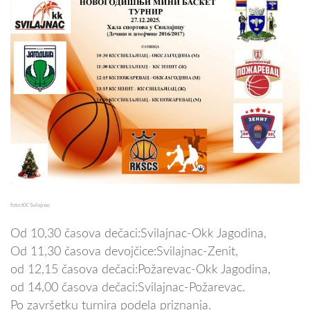
foto:KK Svilajnac
Od 10,30 časova dečaci:Svilajnac-Okk Jagodina,
Od 11,30 časova devojčice:Svilajnac-Zenit,
od 12,15 časova dečaci:Požarevac-Okk Jagodina,
od 14,00 časova dečaci:Svilajnac-Požarevac.
Po završetku turnira podela priznanja.