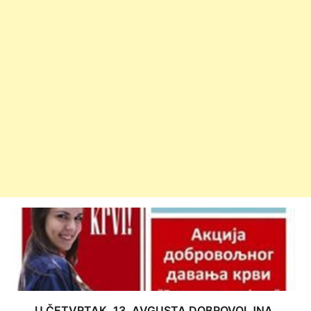
U ČETVRTAK, 13. AVGUSTA DOBROVOLJNA