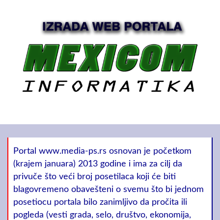
Portal www.media-ps.rs osnovan je početkom
(krajem januara) 2013 godine i ima za cilj da
privuče što veći broj posetilaca koji će biti
blagovremeno obavešteni o svemu što bi jednom
posetiocu portala bilo zanimljivo da pročita ili
pogleda (vesti grada, selo, društvo, ekonomija,