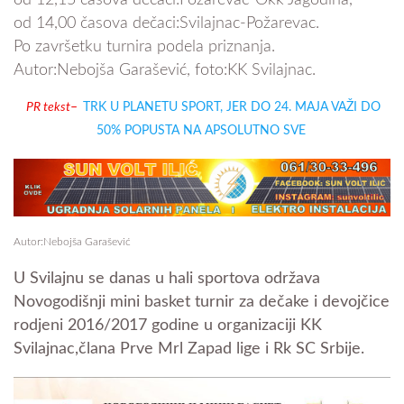
od 12,15 časova dečaci:Požarevac-Okk Jagodina,
od 14,00 časova dečaci:Svilajnac-Požarevac.
Po završetku turnira podela priznanja.
Autor:Nebojša Garašević, foto:KK Svilajnac.
PR tekst
–
TRK U PLANETU SPORT, JER DO 24. MAJA VAŽI DO
50% POPUSTA NA APSOLUTNO SVE
Autor:Nebojša Garašević
U Svilajnu se danas u hali sportova održava
Novogodišnji mini basket turnir za dečake i devojčice
rodjeni 2016/2017 godine u organizaciji KK
Svilajnac,člana Prve Mrl Zapad lige i Rk SC Srbije.