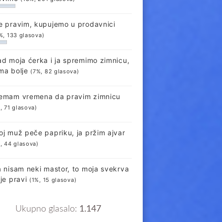
e pravim, kupujemo u prodavnici
%, 133 glasova)
ad moja ćerka i ja spremimo zimnicu,
ma bolje
(7%, 82 glasova)
emam vremena da pravim zimnicu
, 71 glasova)
oj muž peče papriku, ja pržim ajvar
, 44 glasova)
a nisam neki mastor, to moja svekrva
lje pravi
(1%, 15 glasova)
Ukupno glasalo:
1.147