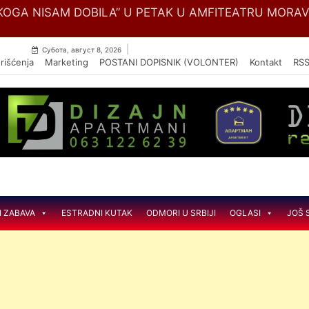
Skip
OGA NISAM DOBILA” U PETAK U AMFITEATRU MORA
to
content
|
Субота, август 8, 2026
rišćenja
Marketing
POSTANI DOPISNIK (VOLONTER)
Kontakt
RS
I ZABAVA
ESTRADNI KUTAK
ODMORI U SRBIJI
OGLASI
JOŠ 