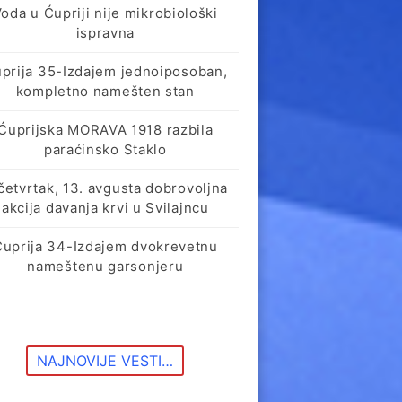
oda u Ćupriji nije mikrobiološki
ispravna
prija 35-Izdajem jednoiposoban,
kompletno namešten stan
Ćuprijska MORAVA 1918 razbila
paraćinsko Staklo
četvrtak, 13. avgusta dobrovoljna
akcija davanja krvi u Svilajncu
Ćuprija 34-Izdajem dvokrevetnu
nameštenu garsonjeru
NAJNOVIJE VESTI…