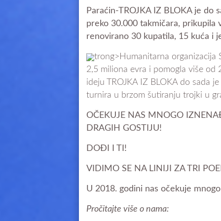
Paraćin-TROJKA IZ BLOKA je do sad
preko 30.000 takmičara, prikupila 
renovirano 30 kupatila, 15 kuća i 
trong>Humanitarna organizacija S
2,5 miliona evra i pomogla više od 
ideju TROJKA IZ BLOKA do sada je
turnira u brzom šutiranju trojki u g
OČEKUJE NAS MNOGO IZNENAĐE
DRAGIH GOSTIJU!
DOĐI I TI!
VIDIMO SE NA LINIJI ZA TRI POE
U 2018. godini nas očekuje mnogo 
Pročitajte više o nama: