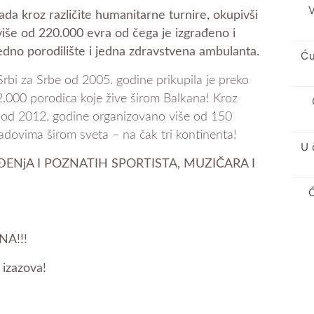
V
a kroz različite humanitarne turnire, okupivši
više od 220.000 evra od čega je izgrađeno i
jedno porodilište i jedna zdravstvena ambulanta.
Ću
rbi za Srbe od 2005. godine prikupila je preko
2.000 porodica koje žive širom Balkana! Kroz
 od 2012. godine organizovano više od 150
radovima širom sveta – na čak tri kontinenta!
U 
NjA I POZNATIH SPORTISTA, MUZIČARA I
NA!!!
izazova!