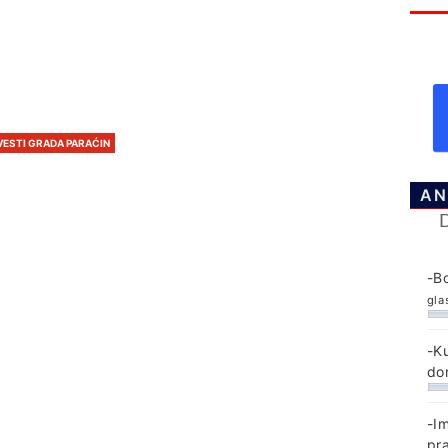
VESTI GRADA PARAĆIN
AN
-B
gla
-K
do
-I
pr