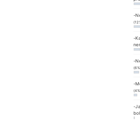
-N
(12
-K
ne
-N
(6%
-M
(4%
-J
bo