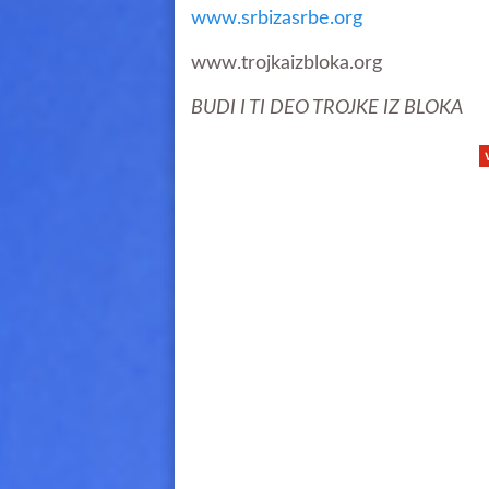
www.srbizasrbe.org
www.trojkaizbloka.org
BUDI I TI DEO TROJKE IZ BLOKA