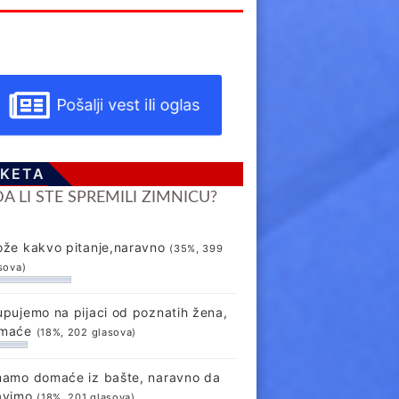
Pošalji vest ili oglas
KETA
DA LI STE SPREMILI ZIMNICU?
ože kakvo pitanje,naravno
(35%, 399
sova)
upujemo na pijaci od poznatih žena,
maće
(18%, 202 glasova)
mamo domaće iz bašte, naravno da
avimo
(18%, 201 glasova)