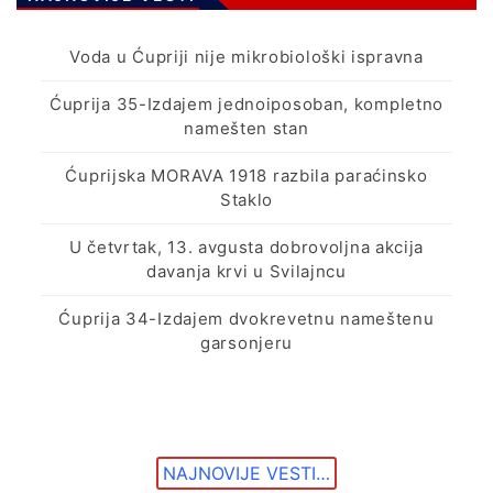
Voda u Ćupriji nije mikrobiološki ispravna
Ćuprija 35-Izdajem jednoiposoban, kompletno
namešten stan
Ćuprijska MORAVA 1918 razbila paraćinsko
Staklo
U četvrtak, 13. avgusta dobrovoljna akcija
davanja krvi u Svilajncu
Ćuprija 34-Izdajem dvokrevetnu nameštenu
garsonjeru
NAJNOVIJE VESTI…