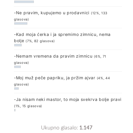
-Ne pravim, kupujemo u prodavnici
(12%, 133
glasova)
-Kad moja ćerka i ja spremimo zimnicu, nema
bolje
(7%, 82 glasova)
-Nemam vremena da pravim zimnicu
(6%, 71
glasova)
-Moj muž peče papriku, ja pržim ajvar
(4%, 44
glasova)
-Ja nisam neki mastor, to moja svekrva bolje pravi
(1%, 15 glasova)
Ukupno glasalo:
1.147