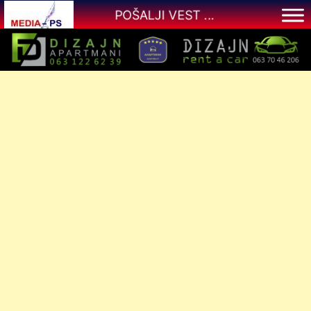
Skip
POŠALJI VEST ...
to
content