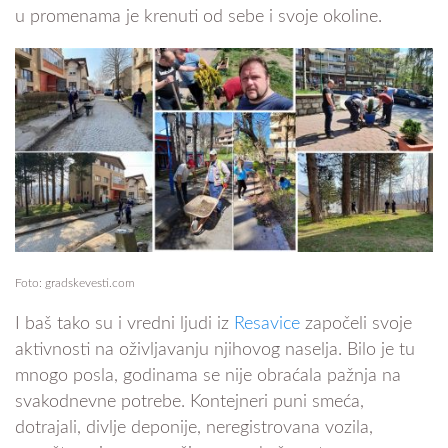
u promenama je krenuti od sebe i svoje okoline.
Foto: gradskevesti.com
I baš tako su i vredni ljudi iz
Resavice
započeli svoje
aktivnosti na oživljavanju njihovog naselja. Bilo je tu
mnogo posla, godinama se nije obraćala pažnja na
svakodnevne potrebe. Kontejneri puni smeća,
dotrajali, divlje deponije, neregistrovana vozila,