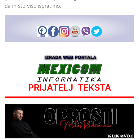
da ih što više ispratimo.
PRIJATELJ TEKSTA