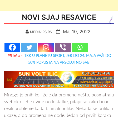
NOVI SJAJ RESAVICE
Мај 10, 2022
MEDIA-PS.RS
PR tekst
–
TRK U PLANETU SPORT, JER DO 24. MAJA VAŽI DO
50% POPUSTA NA APSOLUTNO SVE
Mnogo je onih koji žele da promene nešto, posmatraju
svet oko sebe i vide nedostatke, pitaju se kako bi oni
rešili probleme kada bi imali prilike. Nekada se prilika i
ukaže, a do promena ne dođe. Jedan od prvih koraka