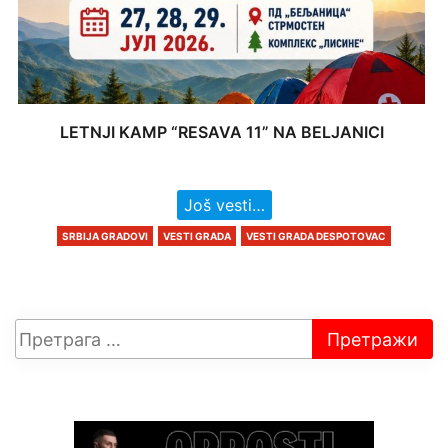
LETNJI KAMP “RESAVA 11” NA BELJANICI
Još vesti…
SRBIJA GRADOVI
VESTI GRADA
VESTI GRADA DESPOTOVAC