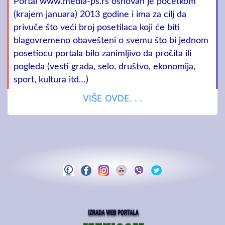
Portal www.media-ps.rs osnovan je početkom
(krajem januara) 2013 godine i ima za cilj da
privuče što veći broj posetilaca koji će biti
blagovremeno obavešteni o svemu što bi jednom
posetiocu portala bilo zanimljivo da pročita ili
pogleda (vesti grada, selo, društvo, ekonomija,
sport, kultura itd…)
VIŠE OVDE. . .