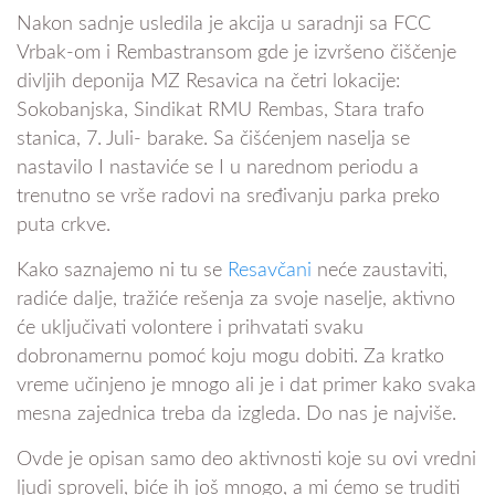
Nakon sadnje usledila je akcija u saradnji sa FCC
Vrbak-om i Rembastransom gde je izvršeno čiščenje
divljih deponija MZ Resavica na četri lokacije:
Sokobanjska, Sindikat RMU Rembas, Stara trafo
stanica, 7. Juli- barake. Sa čišćenjem naselja se
nastavilo I nastaviće se I u narednom periodu a
trenutno se vrše radovi na sređivanju parka preko
puta crkve.
Kako saznajemo ni tu se
Resavčani
neće zaustaviti,
radiće dalje, tražiće rešenja za svoje naselje, aktivno
će uključivati volontere i prihvatati svaku
dobronamernu pomoć koju mogu dobiti. Za kratko
vreme učinjeno je mnogo ali je i dat primer kako svaka
mesna zajednica treba da izgleda. Do nas je najviše.
Ovde je opisan samo deo aktivnosti koje su ovi vredni
ljudi sproveli, biće ih još mnogo, a mi ćemo se truditi