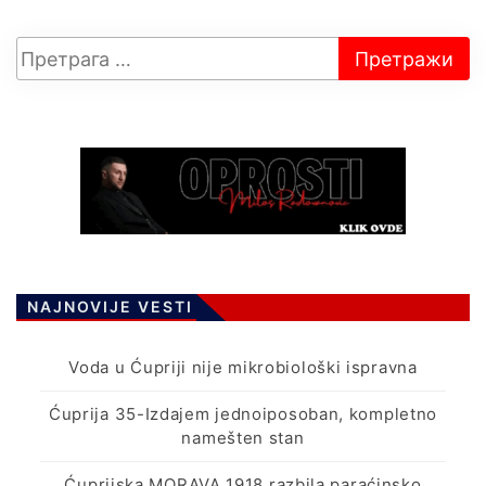
NAJNOVIJE VESTI
Voda u Ćupriji nije mikrobiološki ispravna
Ćuprija 35-Izdajem jednoiposoban, kompletno
namešten stan
Ćuprijska MORAVA 1918 razbila paraćinsko