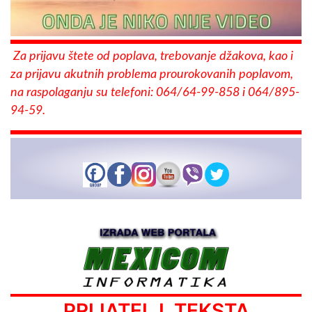
Za prijavu štete od poplava, trebovanje džakova, kao i
za prijavu akutnih problema prourokovanih poplavom,
na raspolaganju su telefoni: 064/64-99-858 i 064/895-
94-59.
PRIJATELJ TEKSTA