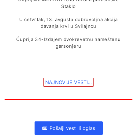
Staklo
U četvrtak, 13. avgusta dobrovoljna akcija
davanja krvi u Svilajncu
Ćuprija 34-Izdajem dvokrevetnu nameštenu
garsonjeru
NAJNOVIJE VESTI…
Pošalji vest ili oglas