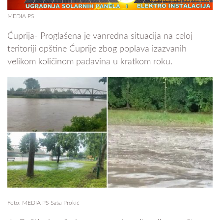
MEDIA PS
Ćuprija- Proglašena je vanredna situacija na celoj
teritoriji opštine Ćuprije zbog poplava izazvanih
velikom količinom padavina u kratkom roku.
Foto: MEDIA PS-Saša Prokić