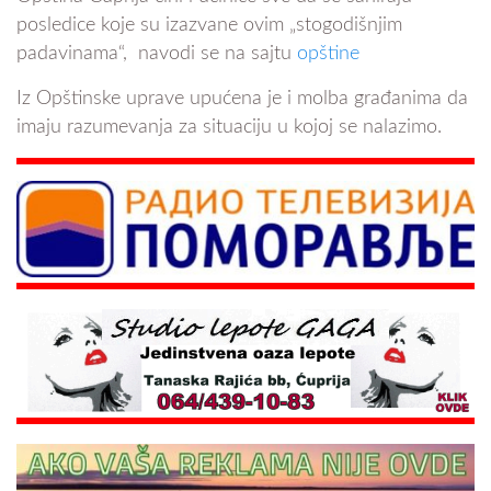
posledice koje su izazvane ovim „stogodišnjim
padavinama“, navodi se na sajtu
opštine
Iz Opštinske uprave upućena je i molba građanima da
imaju razumevanja za situaciju u kojoj se nalazimo.