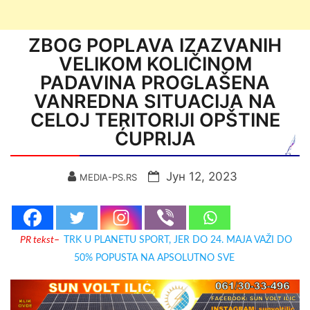
ZBOG POPLAVA IZAZVANIH
VELIKOM KOLIČINOM
PADAVINA PROGLAŠENA
VANREDNA SITUACIJA NA
CELOJ TERITORIJI OPŠTINE
ĆUPRIJA
Јун 12, 2023
MEDIA-PS.RS
PR tekst
–
TRK U PLANETU SPORT, JER DO 24. MAJA VAŽI DO
50% POPUSTA NA APSOLUTNO SVE