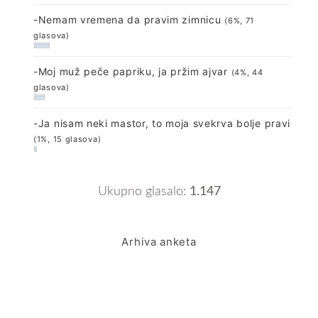
-Nemam vremena da pravim zimnicu
(6%, 71
glasova)
-Moj muž peče papriku, ja pržim ajvar
(4%, 44
glasova)
-Ja nisam neki mastor, to moja svekrva bolje pravi
(1%, 15 glasova)
Ukupno glasalo:
1.147
Arhiva anketa