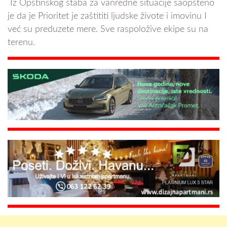
Iz Opštinskog štaba za vanredne situacije saopšteno
je da je Prioritet je zaštititi ljudske živote i imovinu I
već su preduzete mere. Sve raspoložive ekipe su na
terenu.