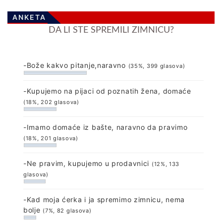
ANKETA
DA LI STE SPREMILI ZIMNICU?
-Bože kakvo pitanje,naravno
(35%, 399 glasova)
-Kupujemo na pijaci od poznatih žena, domaće
(18%, 202 glasova)
-Imamo domaće iz bašte, naravno da pravimo
(18%, 201 glasova)
-Ne pravim, kupujemo u prodavnici
(12%, 133
glasova)
-Kad moja ćerka i ja spremimo zimnicu, nema
bolje
(7%, 82 glasova)