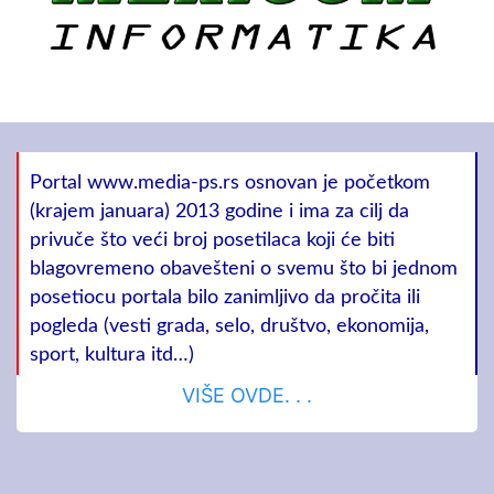
Portal www.media-ps.rs osnovan je početkom
(krajem januara) 2013 godine i ima za cilj da
privuče što veći broj posetilaca koji će biti
blagovremeno obavešteni o svemu što bi jednom
posetiocu portala bilo zanimljivo da pročita ili
pogleda (vesti grada, selo, društvo, ekonomija,
sport, kultura itd…)
VIŠE OVDE. . .