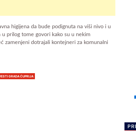
javna higijena da bude podignuta na viši nivo i u
 u prilog tome govori kako su u nekim
eć zamenjeni dotrajali kontejneri za komunalni
VESTI GRADA ĆUPRIJA
PR