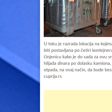
U toku je razrada lokacija na koj
biti postavljana po četiri kontejnera
činjenicu kako je do sada za ovu 
hiljada dinara po dolasku kamiona
otpada, na ovaj način, da bude besp
cuprija.rs