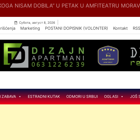
Skip
OGA NISAM DOBILA” U PETAK U AMFITEATRU MORA
to
content
|
Субота, август 8, 2026
rišćenja
Marketing
POSTANI DOPISNIK (VOLONTER)
Kontakt
RS
I ZABAVA
ESTRADNI KUTAK
ODMORI U SRBIJI
OGLASI
JOŠ 