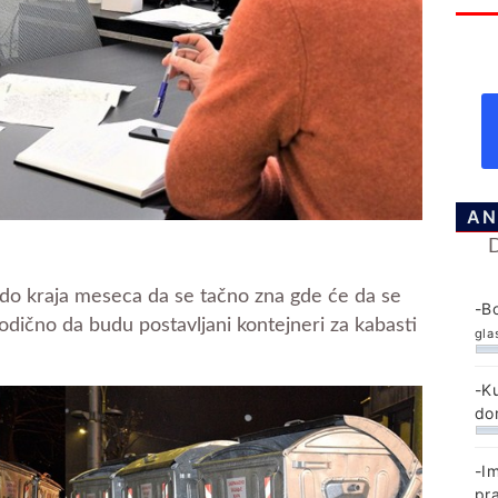
AN
 do kraja meseca da se tačno zna gde će da se
-B
iodično da budu postavljani kontejneri za kabasti
gla
-K
do
-I
pr