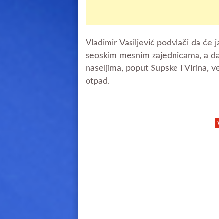
Vladimir Vasiljević podvlači da će 
seoskim mesnim zajednicama, a da
naseljima, poput Supske i Virina, v
otpad.