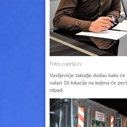
Foto: cuprija.rs
Vasiljevićje takodje dodao kako će
nalazi 16 lokacija na kojima će per
otpad.