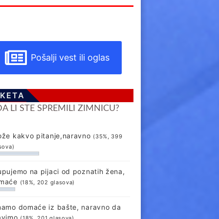
Pošalji vest ili oglas
KETA
DA LI STE SPREMILI ZIMNICU?
ože kakvo pitanje,naravno
(35%, 399
sova)
upujemo na pijaci od poznatih žena,
maće
(18%, 202 glasova)
mamo domaće iz bašte, naravno da
avimo
(18%, 201 glasova)