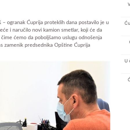
V
 ogranak Ćuprija proteklih dana postavilo je u
Ću
eće i naručilo novi kamion smetlar, koji će da
a, čime ćemo da poboljšamo uslugu odnošenja
as zamenik predsednika Opštine Ćuprija
U 