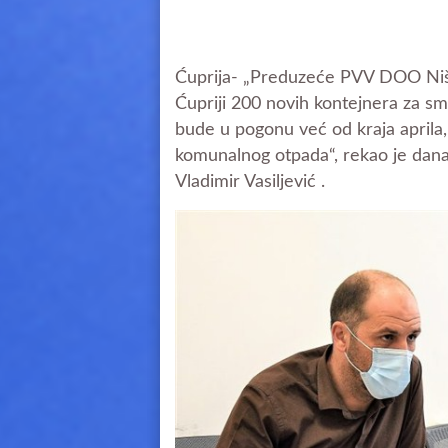
Ćuprija- „Preduzeće PVV DOO Niš –
Ćupriji 200 novih kontejnera za sm
bude u pogonu već od kraja april
komunalnog otpada“, rekao je dan
Vladimir Vasiljević .