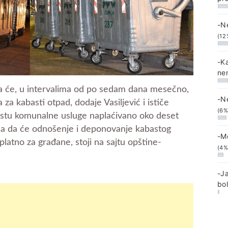
-N
(12
-K
ne
ima će, u intervalima od po sedam dana mesečno,
-N
 za kabasti otpad, dodaje Vasiljević i ističe
(6%
vrstu komunalne usluge naplaćivano oko deset
, a da će odnošenje i deponovanje kabastog
-M
latno za građane, stoji na sajtu opštine-
(4%
-J
bo