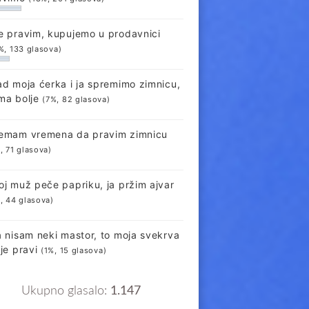
e pravim, kupujemo u prodavnici
%, 133 glasova)
ad moja ćerka i ja spremimo zimnicu,
ma bolje
(7%, 82 glasova)
emam vremena da pravim zimnicu
, 71 glasova)
oj muž peče papriku, ja pržim ajvar
, 44 glasova)
a nisam neki mastor, to moja svekrva
lje pravi
(1%, 15 glasova)
Ukupno glasalo:
1.147