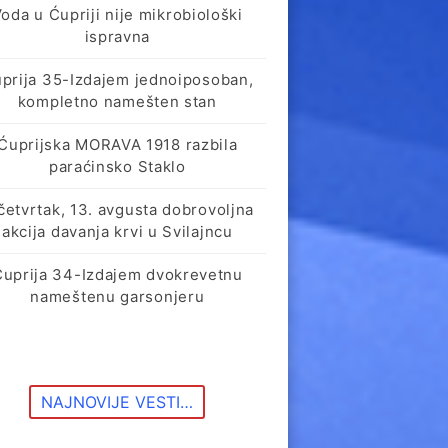
oda u Ćupriji nije mikrobiološki
ispravna
prija 35-Izdajem jednoiposoban,
kompletno namešten stan
Ćuprijska MORAVA 1918 razbila
paraćinsko Staklo
četvrtak, 13. avgusta dobrovoljna
akcija davanja krvi u Svilajncu
Ćuprija 34-Izdajem dvokrevetnu
nameštenu garsonjeru
NAJNOVIJE VESTI…