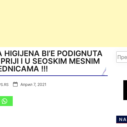
A HIGIJENA BI’E PODIGNUTA
UPRIJI I U SEOSKIM MESNIM
DNICAMA !!!
Април 7, 2021
PS.RS
NA