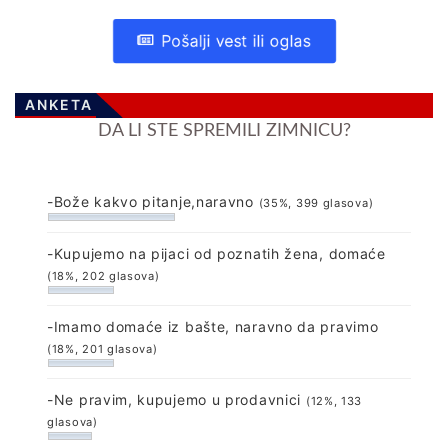
Pošalji vest ili oglas
ANKETA
DA LI STE SPREMILI ZIMNICU?
-Bože kakvo pitanje,naravno
(35%, 399 glasova)
-Kupujemo na pijaci od poznatih žena, domaće
(18%, 202 glasova)
-Imamo domaće iz bašte, naravno da pravimo
(18%, 201 glasova)
-Ne pravim, kupujemo u prodavnici
(12%, 133
glasova)