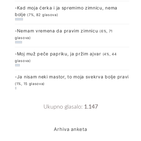
-Kad moja ćerka i ja spremimo zimnicu, nema
bolje
(7%, 82 glasova)
-Nemam vremena da pravim zimnicu
(6%, 71
glasova)
-Moj muž peče papriku, ja pržim ajvar
(4%, 44
glasova)
-Ja nisam neki mastor, to moja svekrva bolje pravi
(1%, 15 glasova)
Ukupno glasalo:
1.147
Arhiva anketa