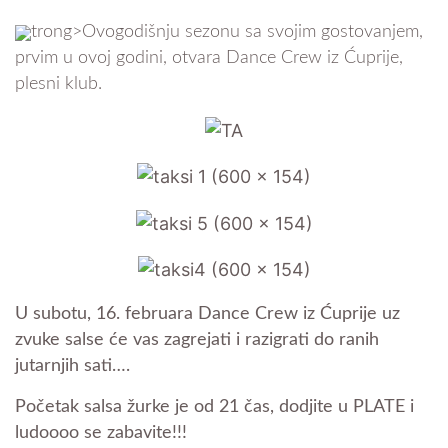
trong>Ovogodišnju sezonu sa svojim gostovanjem,
prvim u ovoj godini, otvara Dance Crew iz Ćuprije,
plesni klub.
U subotu, 16. februara Dance Crew iz Ćuprije uz
zvuke salse će vas zagrejati i razigrati do ranih
jutarnjih sati….
Početak salsa žurke je od 21 čas, dodjite u PLATE i
ludoooo se zabavite!!!