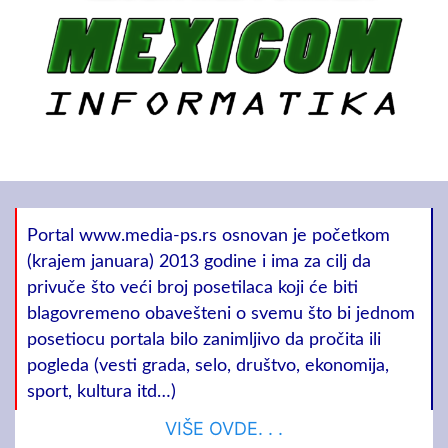
Portal www.media-ps.rs osnovan je početkom
(krajem januara) 2013 godine i ima za cilj da
privuče što veći broj posetilaca koji će biti
blagovremeno obavešteni o svemu što bi jednom
posetiocu portala bilo zanimljivo da pročita ili
pogleda (vesti grada, selo, društvo, ekonomija,
sport, kultura itd…)
VIŠE OVDE. . .