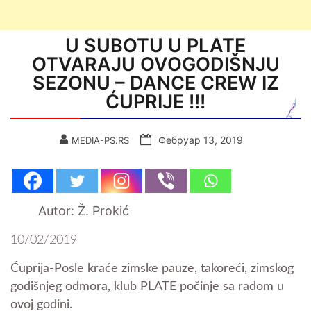
U SUBOTU U PLATE
OTVARAJU OVOGODIŠNJU
SEZONU – DANCE CREW IZ
ĆUPRIJE !!!
Фебруар 13, 2019
MEDIA-PS.RS
Autor: Ž. Prokić
10/02/2019
Ćuprija-Posle kraće zimske pauze, takoreći, zimskog
godišnjeg odmora, klub PLATE počinje sa radom u
ovoj godini.