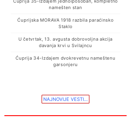
Ćuprija 35-Izdajem jednoiposoban, kompletno
namešten stan
Ćuprijska MORAVA 1918 razbila paraćinsko
Staklo
U četvrtak, 13. avgusta dobrovoljna akcija
davanja krvi u Svilajncu
Ćuprija 34-Izdajem dvokrevetnu nameštenu
garsonjeru
NAJNOVIJE VESTI…