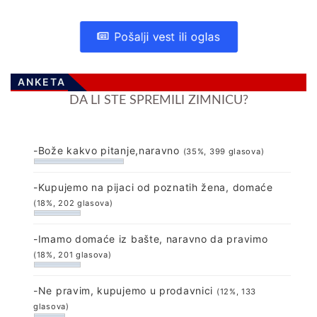
Pošalji vest ili oglas
ANKETA
DA LI STE SPREMILI ZIMNICU?
-Bože kakvo pitanje,naravno
(35%, 399 glasova)
-Kupujemo na pijaci od poznatih žena, domaće
(18%, 202 glasova)
-Imamo domaće iz bašte, naravno da pravimo
(18%, 201 glasova)
-Ne pravim, kupujemo u prodavnici
(12%, 133
glasova)