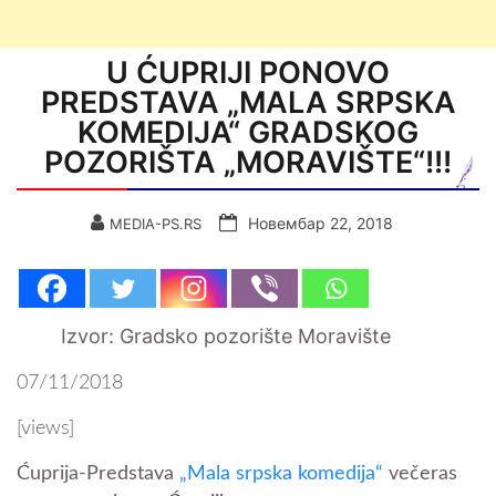
U ĆUPRIJI PONOVO
PREDSTAVA „MALA SRPSKA
KOMEDIJA“ GRADSKOG
POZORIŠTA „MORAVIŠTE“!!!
Новембар 22, 2018
MEDIA-PS.RS
Izvor: Gradsko pozorište Moravište
07/11/2018
[views]
Ćuprija-Predstava
„Mala srpska komedija“
večeras