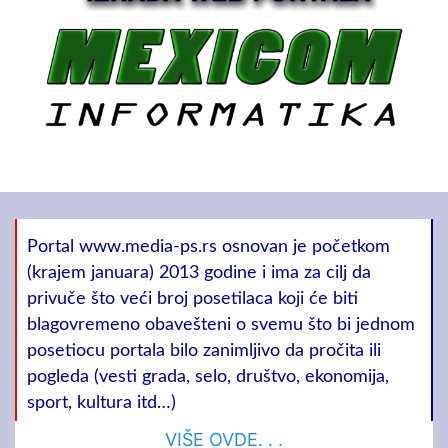
Portal www.media-ps.rs osnovan je početkom
(krajem januara) 2013 godine i ima za cilj da
privuče što veći broj posetilaca koji će biti
blagovremeno obavešteni o svemu što bi jednom
posetiocu portala bilo zanimljivo da pročita ili
pogleda (vesti grada, selo, društvo, ekonomija,
sport, kultura itd…)
VIŠE OVDE. . .