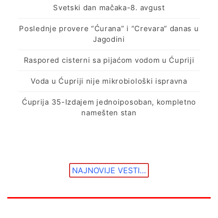
Svetski dan mačaka-8. avgust
Poslednje provere “Ćurana” i “Crevara” danas u
Jagodini
Raspored cisterni sa pijaćom vodom u Ćupriji
Voda u Ćupriji nije mikrobiološki ispravna
Ćuprija 35-Izdajem jednoiposoban, kompletno
namešten stan
NAJNOVIJE VESTI…