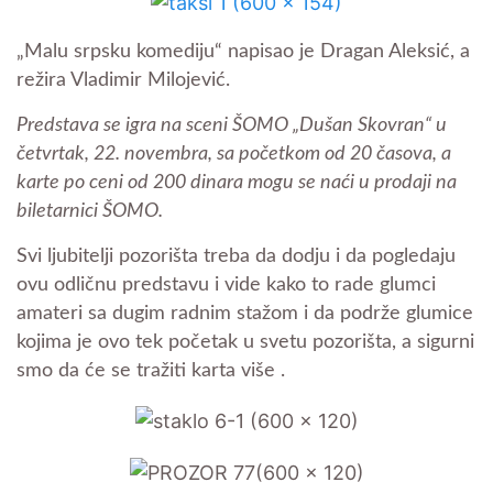
„Malu srpsku komediju“ napisao je Dragan Aleksić, a
režira Vladimir Milojević.
Predstava se igra na sceni ŠOMO „Dušan Skovran“ u
četvrtak, 22. novembra, sa početkom od 20 časova, a
karte po ceni od 200 dinara mogu se naći u prodaji na
biletarnici ŠOMO.
Svi ljubitelji pozorišta treba da dodju i da pogledaju
ovu odličnu predstavu i vide kako to rade glumci
amateri sa dugim radnim stažom i da podrže glumice
kojima je ovo tek početak u svetu pozorišta, a sigurni
smo da će se tražiti karta više .