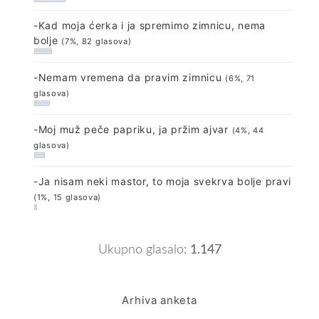
-Kad moja ćerka i ja spremimo zimnicu, nema
bolje
(7%, 82 glasova)
-Nemam vremena da pravim zimnicu
(6%, 71
glasova)
-Moj muž peče papriku, ja pržim ajvar
(4%, 44
glasova)
-Ja nisam neki mastor, to moja svekrva bolje pravi
(1%, 15 glasova)
Ukupno glasalo:
1.147
Arhiva anketa