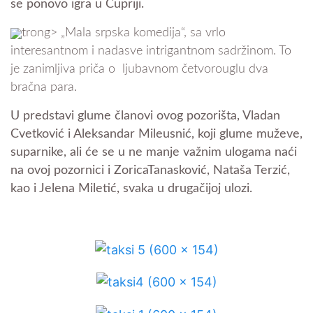
se ponovo igra u Ćupriji.
trong> „Mala srpska komedija“, sa vrlo
interesantnom i nadasve intrigantnom sadržinom. To
je zanimljiva priča o ljubavnom četvorouglu dva
bračna para.
U predstavi glume članovi ovog pozorišta, Vladan
Cvetković i Aleksandar Mileusnić, koji glume muževe,
suparnike, ali će se u ne manje važnim ulogama naći
na ovoj pozornici i ZoricaTanasković, Nataša Terzić,
kao i Jelena Miletić, svaka u drugačijoj ulozi.