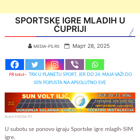
SPORTSKE IGRE MLADIH U
ĆUPRIJI
Март 28, 2025
MEDIA-PS.RS
PR tekst
–
TRK U PLANETU SPORT, JER DO 24. MAJA VAŽI DO
50% POPUSTA NA APSOLUTNO SVE
Autor:MEDIA PS
U subotu se ponovo igraju Sportske igre mlagih-SIM
igre.