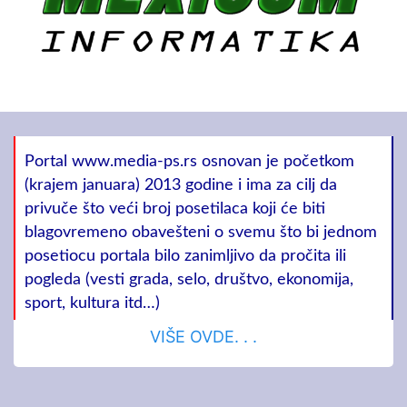
Portal www.media-ps.rs osnovan je početkom
(krajem januara) 2013 godine i ima za cilj da
privuče što veći broj posetilaca koji će biti
blagovremeno obavešteni o svemu što bi jednom
posetiocu portala bilo zanimljivo da pročita ili
pogleda (vesti grada, selo, društvo, ekonomija,
sport, kultura itd…)
VIŠE OVDE. . .