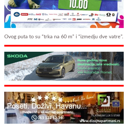
Ovog puta to su “trka na 60 m” i “izmedju dve vatre”.