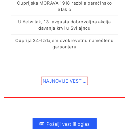
Ćuprijska MORAVA 1918 razbila paraćinsko
Staklo
U četvrtak, 13. avgusta dobrovoljna akcija
davanja krvi u Svilajncu
Ćuprija 34-Izdajem dvokrevetnu nameštenu
garsonjeru
NAJNOVIJE VESTI…
Pošalji vest ili oglas