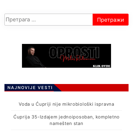
NAJNOVIJE VESTI
Voda u Ćupriji nije mikrobiološki ispravna
Ćuprija 35-Izdajem jednoiposoban, kompletno
namešten stan