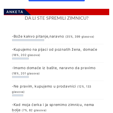
ANKETA
DA LI STE SPREMILI ZIMNICU?
-Bože kakvo pitanje,naravno
(35%, 399 glasova)
-Kupujemo na pijaci od poznatih žena, domaće
(18%, 202 glasova)
-Imamo domaće iz bašte, naravno da pravimo
(18%, 201 glasova)
-Ne pravim, kupujemo u prodavnici
(12%, 133
glasova)
-Kad moja ćerka i ja spremimo zimnicu, nema
bolje
(7%, 82 glasova)