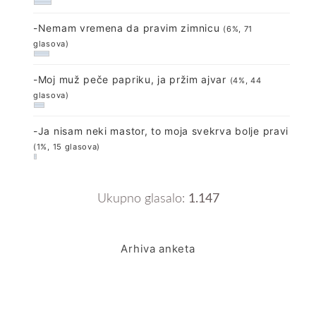
-Nemam vremena da pravim zimnicu
(6%, 71
glasova)
-Moj muž peče papriku, ja pržim ajvar
(4%, 44
glasova)
-Ja nisam neki mastor, to moja svekrva bolje pravi
(1%, 15 glasova)
Ukupno glasalo:
1.147
Arhiva anketa