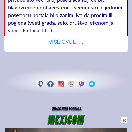
privuče što veći broj posetilaca koji će biti
blagovremeno obavešteni o svemu što bi jednom
posetiocu portala bilo zanimljivo da pročita ili
pogleda (vesti grada, selo, društvo, ekonomija,
sport, kultura itd…)
VIŠE OVDE. . .