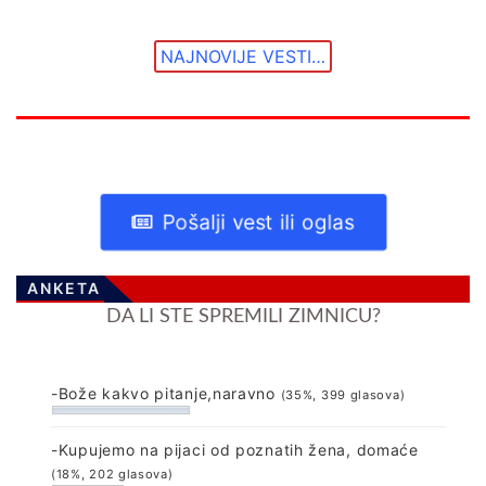
NAJNOVIJE VESTI…
Pošalji vest ili oglas
ANKETA
DA LI STE SPREMILI ZIMNICU?
-Bože kakvo pitanje,naravno
(35%, 399 glasova)
-Kupujemo na pijaci od poznatih žena, domaće
(18%, 202 glasova)