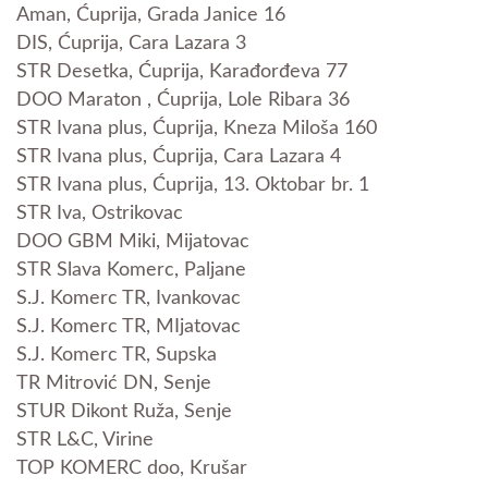
Aman, Ćuprija, Grada Janice 16
DIS, Ćuprija, Cara Lazara 3
STR Desetka, Ćuprija, Karađorđeva 77
DOO Maraton , Ćuprija, Lole Ribara 36
STR Ivana plus, Ćuprija, Kneza Miloša 160
STR Ivana plus, Ćuprija, Cara Lazara 4
STR Ivana plus, Ćuprija, 13. Oktobar br. 1
STR Iva, Ostrikovac
DOO GBM Miki, Mijatovac
STR Slava Komerc, Paljane
S.J. Komerc TR, Ivankovac
S.J. Komerc TR, MIjatovac
S.J. Komerc TR, Supska
TR Mitrović DN, Senje
STUR Dikont Ruža, Senje
STR L&C, Virine
TOP KOMERC doo, Krušar