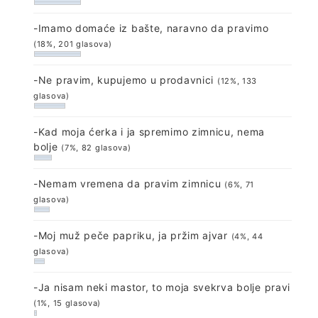
-Imamo domaće iz bašte, naravno da pravimo
(18%, 201 glasova)
-Ne pravim, kupujemo u prodavnici
(12%, 133
glasova)
-Kad moja ćerka i ja spremimo zimnicu, nema
bolje
(7%, 82 glasova)
-Nemam vremena da pravim zimnicu
(6%, 71
glasova)
-Moj muž peče papriku, ja pržim ajvar
(4%, 44
glasova)
-Ja nisam neki mastor, to moja svekrva bolje pravi
(1%, 15 glasova)