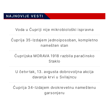
NAJNOVIJE VESTI
Voda u Ćupriji nije mikrobiološki ispravna
Ćuprija 35-Izdajem jednoiposoban, kompletno
namešten stan
Ćuprijska MORAVA 1918 razbila paraćinsko
Staklo
U četvrtak, 13. avgusta dobrovoljna akcija
davanja krvi u Svilajncu
Ćuprija 34-Izdajem dvokrevetnu nameštenu
garsonjeru