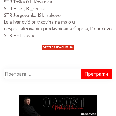
STR Toška 01, Kovanica
STR Biser, Bigrenica
STR Jorgovanka ISI, Isakovo
Lela Ivanović pr trgovina na malo u
nespecijalizovanim prodavnicama Ćuprija, Dobričevo
STR PET, Jovac
VESTI GRADA ĆUPRIJA