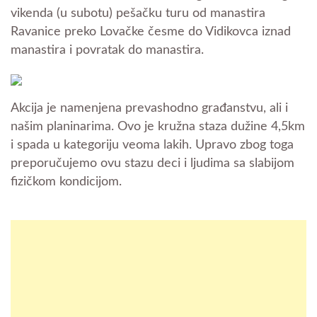
vikenda (u subotu) pešačku turu od manastira
Ravanice preko Lovačke česme do Vidikovca iznad
manastira i povratak do manastira.
Akcija je namenjena prevashodno građanstvu, ali i
našim planinarima. Ovo je kružna staza dužine 4,5km
i spada u kategoriju veoma lakih. Upravo zbog toga
preporučujemo ovu stazu deci i ljudima sa slabijom
fizičkom kondicijom.