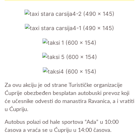
Za ovu akciju je od strane Turističke organizacije
Ćuprije obezbeđen besplatan autobuski prevoz koji
će učesnike odvesti do manastira Ravanica, a i vratiti
u Ćupriju.
Autobus polazi od hale sportova “Ada” u 10:00
časova a vraća se u Ćupriju u 14:00 časova.