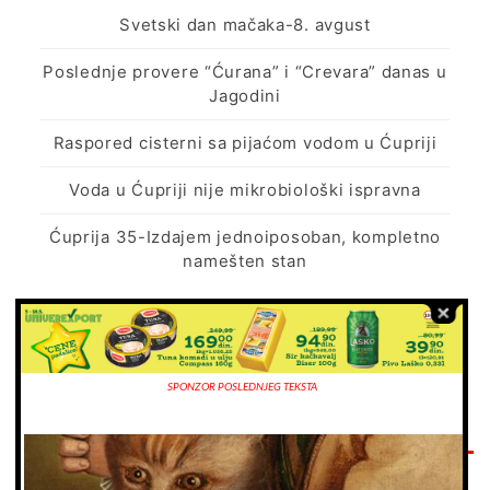
Svetski dan mačaka-8. avgust
Poslednje provere “Ćurana” i “Crevara” danas u
Jagodini
Raspored cisterni sa pijaćom vodom u Ćupriji
Voda u Ćupriji nije mikrobiološki ispravna
Ćuprija 35-Izdajem jednoiposoban, kompletno
namešten stan
NAJNOVIJE VESTI…
SPONZOR POSLEDNJEG TEKSTA