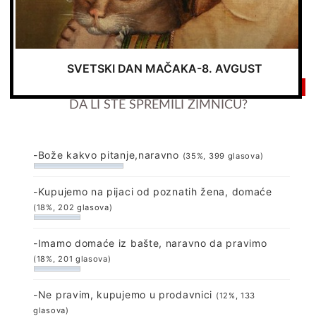
Pošalji vest ili oglas
SVETSKI DAN MAČAKA-8. AVGUST
ANKETA
DA LI STE SPREMILI ZIMNICU?
-Bože kakvo pitanje,naravno
(35%, 399 glasova)
-Kupujemo na pijaci od poznatih žena, domaće
(18%, 202 glasova)
-Imamo domaće iz bašte, naravno da pravimo
(18%, 201 glasova)
-Ne pravim, kupujemo u prodavnici
(12%, 133
glasova)