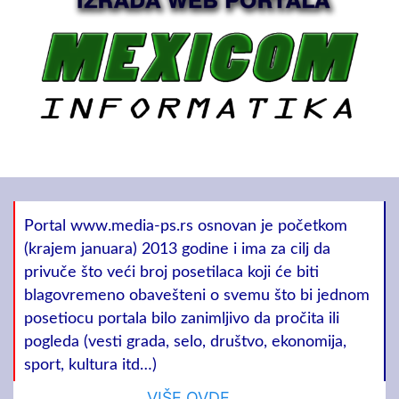
Portal www.media-ps.rs osnovan je početkom
(krajem januara) 2013 godine i ima za cilj da
privuče što veći broj posetilaca koji će biti
blagovremeno obavešteni o svemu što bi jednom
posetiocu portala bilo zanimljivo da pročita ili
pogleda (vesti grada, selo, društvo, ekonomija,
sport, kultura itd…)
VIŠE OVDE. . .