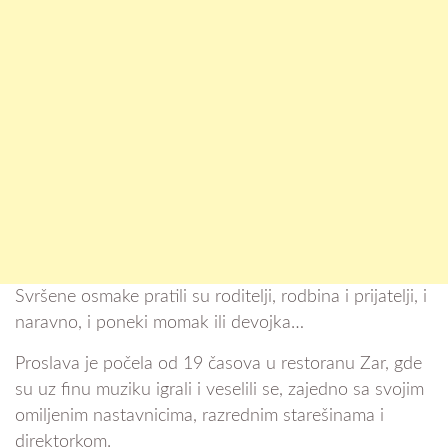
Svršene osmake pratili su roditelji, rodbina i prijatelji, i
naravno, i poneki momak ili devojka…
Proslava je počela od 19 časova u restoranu Zar, gde
su uz finu muziku igrali i veselili se, zajedno sa svojim
omiljenim nastavnicima, razrednim starešinama i
direktorkom.