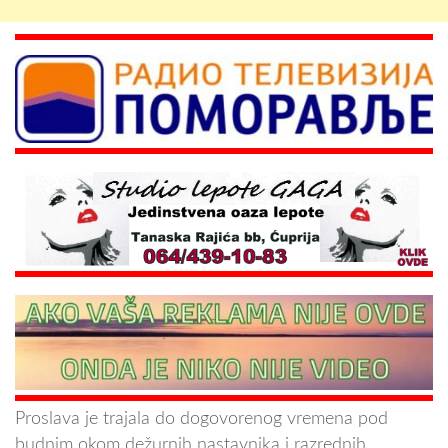
Proslava je trajala do dogovorenog vremena pod
budnim okom dežurnih nastavnika i razrednih