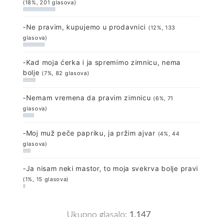
(18%, 201 glasova)
-Ne pravim, kupujemo u prodavnici
(12%, 133
glasova)
-Kad moja ćerka i ja spremimo zimnicu, nema
bolje
(7%, 82 glasova)
-Nemam vremena da pravim zimnicu
(6%, 71
glasova)
-Moj muž peče papriku, ja pržim ajvar
(4%, 44
glasova)
-Ja nisam neki mastor, to moja svekrva bolje pravi
(1%, 15 glasova)
Ukupno glasalo:
1.147