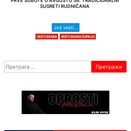
PRVE SUBOTE U AVGUSTU 56. TRADICIONALNI
SUSRETI RUDNIČANA
Još vesti…
VESTI GRADA
VESTI GRADA ĆUPRIJA