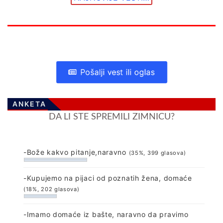
Pošalji vest ili oglas
ANKETA
DA LI STE SPREMILI ZIMNICU?
-Bože kakvo pitanje,naravno
(35%, 399 glasova)
-Kupujemo na pijaci od poznatih žena, domaće
(18%, 202 glasova)
-Imamo domaće iz bašte, naravno da pravimo