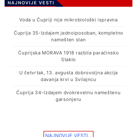
NAJNOVIJE VESTI
Voda u Ćupriji nije mikrobiološki ispravna
Ćuprija 35-Izdajem jednoiposoban, kompletno
namešten stan
Ćuprijska MORAVA 1918 razbila paraćinsko
Staklo
U četvrtak, 13. avgusta dobrovoljna akcija
davanja krvi u Svilajncu
Ćuprija 34-Izdajem dvokrevetnu nameštenu
garsonjeru
NAJNOVIJE VESTI…