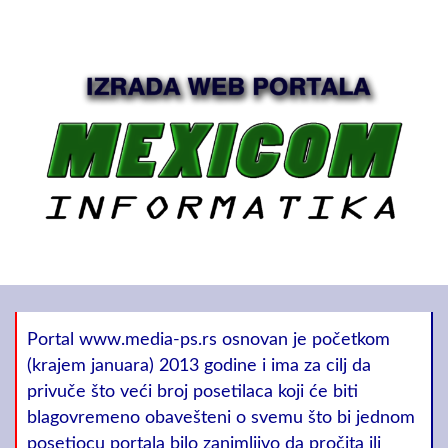
Portal www.media-ps.rs osnovan je početkom
(krajem januara) 2013 godine i ima za cilj da
privuče što veći broj posetilaca koji će biti
blagovremeno obavešteni o svemu što bi jednom
posetiocu portala bilo zanimljivo da pročita ili