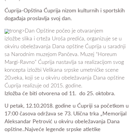
Ćuprija-Opština Ćuprija nizom kulturnih i sportskih
događaja proslavlja svoj dan.
trong>Dan Opštine počeo je otvaranjem
izložbe slika i crteža Uroša predića, organizuje se u
okviru obeležavanja Dana opštine Ćuprija u saradnji
sa Narodnim muzejom Pančeva. Muzej “Horeum
Margi-Ravno” Ćuprija nastavlja sa realizacijom svog
koncepta izložbi Velikana srpske umetničke scene
20.veka, koji se u okviru obeležavanja Dana opštine
Ćuprija realizuje od 2015. godine.
Izložba će biti otvorena od 11. do 25. oktobra.
U petak, 12.10.2018. godine u Ćupriji sa početkom u
17:00 časova održava se 73. Ulična trka „Memorijal
Aleksandar Petrović u okviru obeležavanja Dana
opštine..Najveće legende srpske atletike