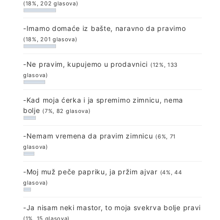
(18%, 202 glasova)
-Imamo domaće iz bašte, naravno da pravimo
(18%, 201 glasova)
-Ne pravim, kupujemo u prodavnici
(12%, 133
glasova)
-Kad moja ćerka i ja spremimo zimnicu, nema
bolje
(7%, 82 glasova)
-Nemam vremena da pravim zimnicu
(6%, 71
glasova)
-Moj muž peče papriku, ja pržim ajvar
(4%, 44
glasova)
-Ja nisam neki mastor, to moja svekrva bolje pravi
(1%, 15 glasova)