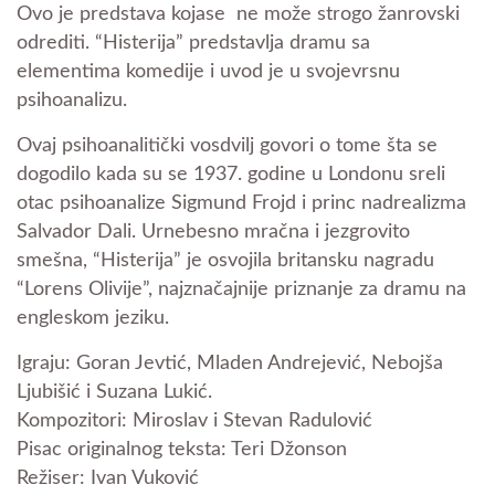
Ovo je predstava kojase ne može strogo žanrovski
odrediti. “Histerija” predstavlja dramu sa
elementima komedije i uvod je u svojevrsnu
psihoanalizu.
Ovaj psihoanalitički vosdvilj govori o tome šta se
dogodilo kada su se 1937. godine u Londonu sreli
otac psihoanalize Sigmund Frojd i princ nadrealizma
Salvador Dali. Urnebesno mračna i jezgrovito
smešna, “Histerija” je osvojila britansku nagradu
“Lorens Olivije”, najznačajnije priznanje za dramu na
engleskom jeziku.
Igraju: Goran Jevtić, Mladen Andrejević, Nebojša
Ljubišić i Suzana Lukić.
Kompozitori: Miroslav i Stevan Radulović
Pisac originalnog teksta: Teri Džonson
Režiser: Ivan Vuković