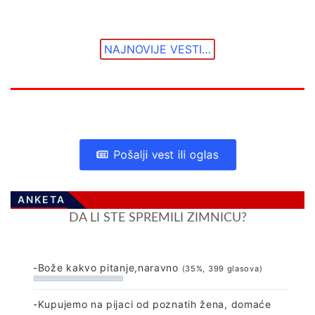
NAJNOVIJE VESTI…
Pošalji vest ili oglas
ANKETA
DA LI STE SPREMILI ZIMNICU?
-Bože kakvo pitanje,naravno
(35%, 399 glasova)
-Kupujemo na pijaci od poznatih žena, domaće