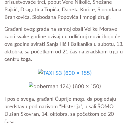
prisustvovaće trci, poput Vere Nikolić, Snežane
Pajkić, Dragutina Topića, Daneta Korice, Slobodana
Brankovića, Slobodana Popovića i mnogi drugi.
Građani ovog grada na samoj obali Velike Morave
kao i svake godine uzivaju u odličnoj muzici koju će
ove godine svirati Sanja Ilić i Balkanika u subotu, 13.
oktobra, sa početkom od 21 čas na gradskom trgu u
centru toga.
I posle svega, građani Ćuprije mogu da pogledaju
predstavu pod nazivom “Histerija”, u sali ŠOMO
Dušan Skovran, 14. oktobra, sa početkom od 20
časa.