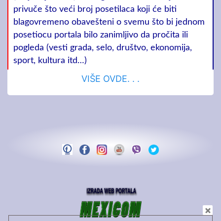
privuče što veći broj posetilaca koji će biti
blagovremeno obavešteni o svemu što bi jednom
posetiocu portala bilo zanimljivo da pročita ili
pogleda (vesti grada, selo, društvo, ekonomija,
sport, kultura itd…)
VIŠE OVDE. . .