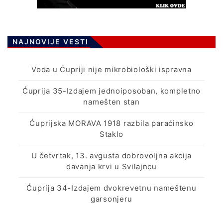
NAJNOVIJE VESTI
Voda u Ćupriji nije mikrobiološki ispravna
Ćuprija 35-Izdajem jednoiposoban, kompletno
namešten stan
Ćuprijska MORAVA 1918 razbila paraćinsko
Staklo
U četvrtak, 13. avgusta dobrovoljna akcija
davanja krvi u Svilajncu
Ćuprija 34-Izdajem dvokrevetnu nameštenu
garsonjeru