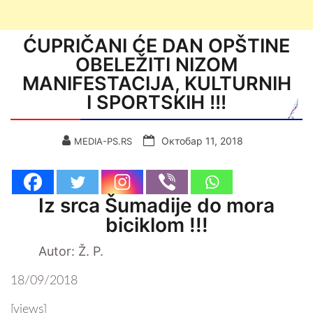
ĆUPRIČANI ĆE DAN OPŠTINE
OBELEŽITI NIZOM
MANIFESTACIJA, KULTURNIH
I SPORTSKIH !!!
Октобар 11, 2018
MEDIA-PS.RS
Iz srca Šumadije do mora
biciklom !!!
Autor: Ž. P.
18/09/2018
[views]