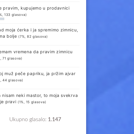
e pravim, kupujemo u prodavnici
%, 133 glasova)
ad moja ćerka i ja spremimo zimnicu,
ma bolje
(7%, 82 glasova)
emam vremena da pravim zimnicu
, 71 glasova)
oj muž peče papriku, ja pržim ajvar
, 44 glasova)
a nisam neki mastor, to moja svekrva
lje pravi
(1%, 15 glasova)
Ukupno glasalo:
1.147