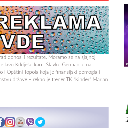
 rad donosi i rezultate. Moramo se na sjajnoj
iroslavu Krklješu kao i Slavku Germancu na
 i Opštini Topola koja je finansijski pomogla i
nstvu države – rekao je trener TK “Kinder” Marjan