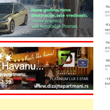
-N
(12
-K
ne
-N
(6%
-M
(4%
-J
bo