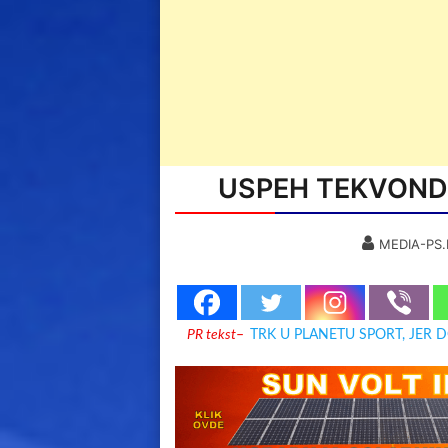
USPEH TEKVOND
MEDIA-PS.
PR tekst
–
TRK U PLANETU SPORT, JER 