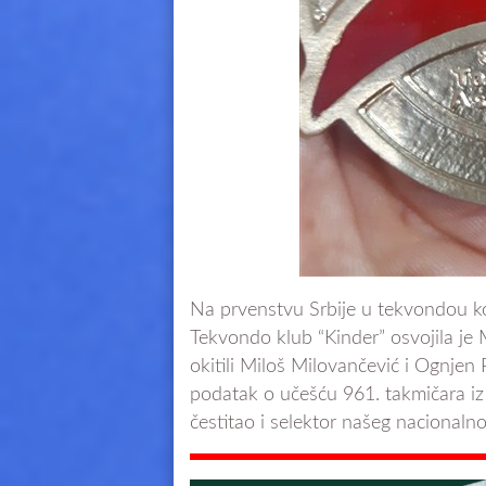
Na prvenstvu Srbije u tekvondou koj
Tekvondo klub “Kinder” osvojila je
okitili Miloš Milovančević i Ognjen
podatak o učešću 961. takmičara iz
čestitao i selektor našeg nacionaln