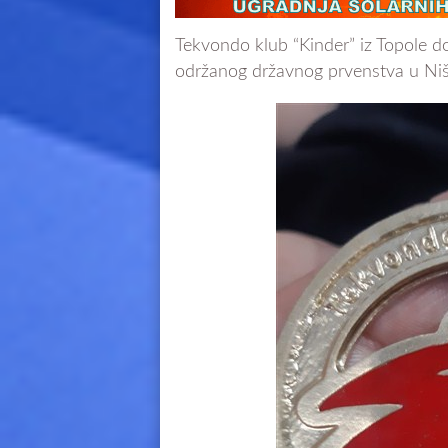
Tekvondo klub “Kinder” iz Topole d
održanog državnog prvenstva u Niš