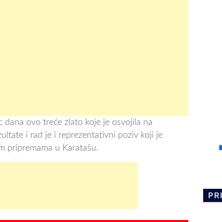
 dana ovo treće zlato koje je osvojila na
ltate i rad je i reprezentativni poziv koji je
im pripremama u Karatašu.
PR