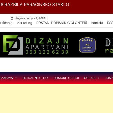
Skip
18 RAZBILA PARAĆINSKO STAKLO
to
content
|
Недеља, август 9, 2026
rišćenja
Marketing
POSTANI DOPISNIK (VOLONTER)
Kontakt
RS
I ZABAVA
ESTRADNI KUTAK
ODMORI U SRBIJI
OGLASI
JOŠ 