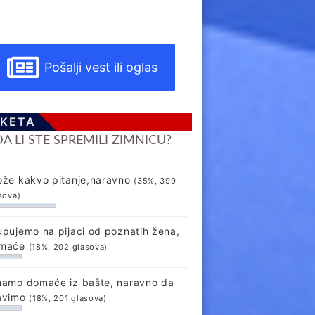
Pošalji vest ili oglas
KETA
DA LI STE SPREMILI ZIMNICU?
ože kakvo pitanje,naravno
(35%, 399
sova)
upujemo na pijaci od poznatih žena,
maće
(18%, 202 glasova)
mamo domaće iz bašte, naravno da
avimo
(18%, 201 glasova)