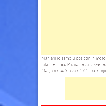
Marijani je samo u poslednjih mesec
takmičenjima. Priznanje za takve rezu
Marijani upućen za učešće na letnj