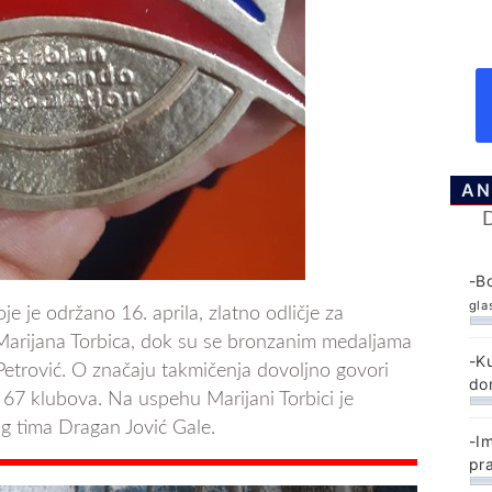
AN
-B
gla
e je održano 16. aprila, zlatno odličje za
 Marijana Torbica, dok su se bronzanim medaljama
-K
 Petrović. O značaju takmičenja dovoljno govori
do
 67 klubova. Na uspehu Marijani Torbici je
og tima Dragan Jović Gale.
-I
pr