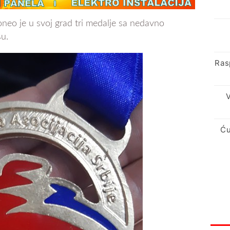
oneo je u svoj grad tri medalje sa nedavno
u.
Ras
V
Ću