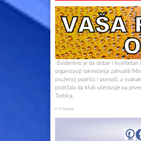
-Evidentno je da dobar i kvalitetan
organizaciji takmičenja zahvaliti M
pruženoj podršci i pomoći, a svakako
podržala da klub učestvuje na prve
Torbica.
F-O.Topola