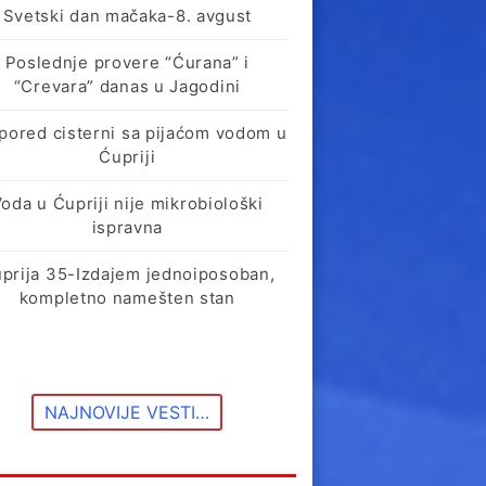
Svetski dan mačaka-8. avgust
Poslednje provere “Ćurana” i
“Crevara” danas u Jagodini
pored cisterni sa pijaćom vodom u
Ćupriji
oda u Ćupriji nije mikrobiološki
ispravna
prija 35-Izdajem jednoiposoban,
kompletno namešten stan
NAJNOVIJE VESTI…