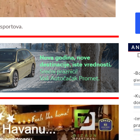
 sportova.
AN
-B
gla
-K
do
-I
pr