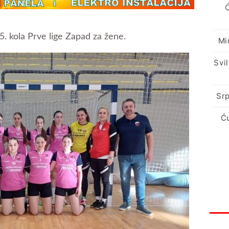
. kola Prve lige Zapad za žene.
Mi
Svi
Srp
Ć