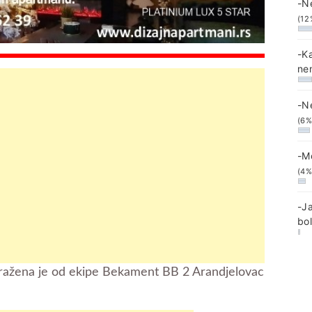
-N
(12
-K
ne
-N
(6%
-M
(4%
-J
bo
ražena je od ekipe Bekament BB 2 Arandjelovac