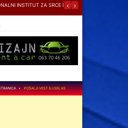
NALNI INSTITUT ZA SRCE I KRVNE
JESENJA
S
STRANICA
POŠALJI VEST ILI OGLAS