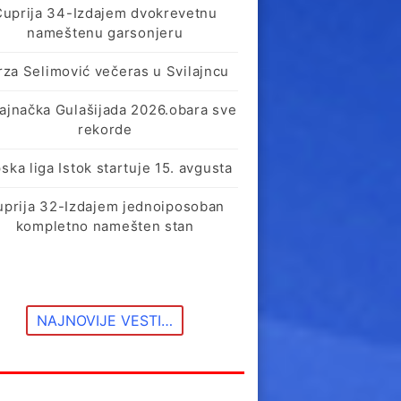
Ćuprija 34-Izdajem dvokrevetnu
nameštenu garsonjeru
rza Selimović večeras u Svilajncu
lajnačka Gulašijada 2026.obara sve
rekorde
ska liga Istok startuje 15. avgusta
uprija 32-Izdajem jednoiposoban
kompletno namešten stan
NAJNOVIJE VESTI…