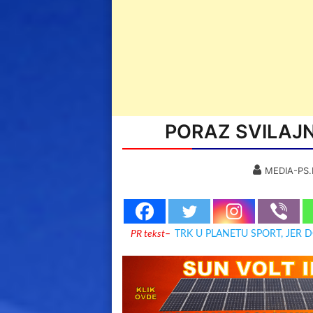
PORAZ SVILAJN
MEDIA-PS.
PR tekst
–
TRK U PLANETU SPORT, JER 