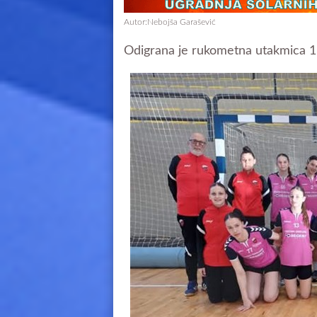
Autor:Nebojša Garašević
Odigrana je rukometna utakmica 15