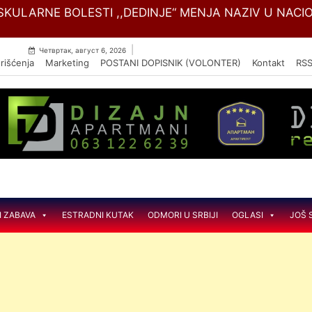
Skip
SKULARNE BOLESTI ,,DEDINJE“ MENJA NAZIV U NACIO
to
content
|
Четвртак, август 6, 2026
rišćenja
Marketing
POSTANI DOPISNIK (VOLONTER)
Kontakt
RS
I ZABAVA
ESTRADNI KUTAK
ODMORI U SRBIJI
OGLASI
JOŠ 