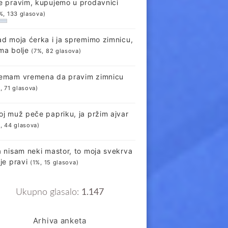
e pravim, kupujemo u prodavnici
%, 133 glasova)
ad moja ćerka i ja spremimo zimnicu,
ma bolje
(7%, 82 glasova)
emam vremena da pravim zimnicu
, 71 glasova)
oj muž peče papriku, ja pržim ajvar
, 44 glasova)
a nisam neki mastor, to moja svekrva
lje pravi
(1%, 15 glasova)
Ukupno glasalo:
1.147
Arhiva anketa