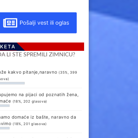
Pošalji vest ili oglas
KETA
DA LI STE SPREMILI ZIMNICU?
ože kakvo pitanje,naravno
(35%, 399
sova)
upujemo na pijaci od poznatih žena,
maće
(18%, 202 glasova)
mamo domaće iz bašte, naravno da
avimo
(18%, 201 glasova)