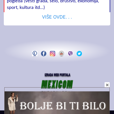
pogleda (vesti grada, selo, društvo, ekonomija,
sport, kultura itd…)
VIŠE OVDE. . .