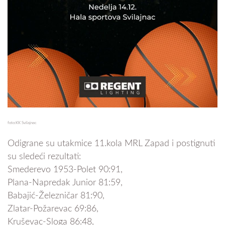
foto:KK Svilajnac
Odigrane su utakmice 11.kola MRL Zapad i postignuti
su sledeći rezultati:
Smederevo 1953-Polet 90:91,
Plana-Napredak Junior 81:59,
Babajić-Železničar 81:90,
Zlatar-Požarevac 69:86,
Kruševac-Sloga 86:48,