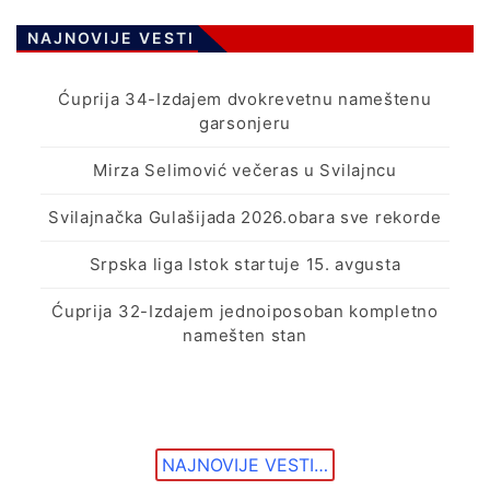
NAJNOVIJE VESTI
Ćuprija 34-Izdajem dvokrevetnu nameštenu
garsonjeru
Mirza Selimović večeras u Svilajncu
Svilajnačka Gulašijada 2026.obara sve rekorde
Srpska liga Istok startuje 15. avgusta
Ćuprija 32-Izdajem jednoiposoban kompletno
namešten stan
NAJNOVIJE VESTI…