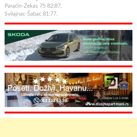
Paraćin-Zekas 75 82:87,
Svilajnac-Šabac 81:77.