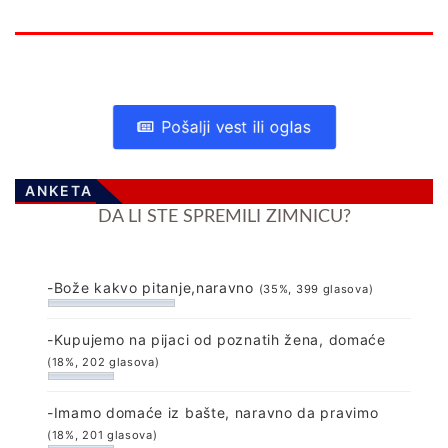
Pošalji vest ili oglas
ANKETA
DA LI STE SPREMILI ZIMNICU?
-Bože kakvo pitanje,naravno
(35%, 399 glasova)
-Kupujemo na pijaci od poznatih žena, domaće
(18%, 202 glasova)
-Imamo domaće iz bašte, naravno da pravimo
(18%, 201 glasova)