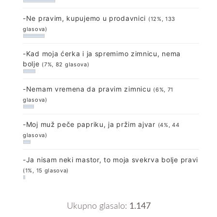
-Ne pravim, kupujemo u prodavnici
(12%, 133
glasova)
-Kad moja ćerka i ja spremimo zimnicu, nema
bolje
(7%, 82 glasova)
-Nemam vremena da pravim zimnicu
(6%, 71
glasova)
-Moj muž peče papriku, ja pržim ajvar
(4%, 44
glasova)
-Ja nisam neki mastor, to moja svekrva bolje pravi
(1%, 15 glasova)
Ukupno glasalo:
1.147