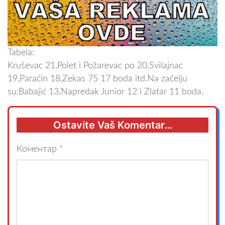
Tabela:
Kruševac 21,Polet i Požarevac po 20,Svilajnac
19,Paraćin 18,Zekas 75 17 boda itd.Na začelju
su:Babajić 13,Napredak Junior 12 i Zlatar 11 boda.
Ostavite Vaš Komentar…
Коментар
*