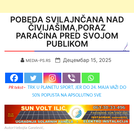
POBEDA SVILAJNČANA NAD
ČIVIJAŠIMA,PORAZ
PARAĆINA PRED SVOJOM
PUBLIKOM
Децембар 15, 2025
MEDIA-PS.RS
PR tekst
–
TRK U PLANETU SPORT, JER DO 24. MAJA VAŽI DO
50% POPUSTA NA APSOLUTNO SVE
Autor:Nebojša Garašević,