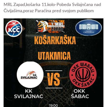
MRL Zapad,košarka 11.kolo-Pobeda Svilajnčana nad
Čivijašima,poraz Paraćina pred svojom publikom