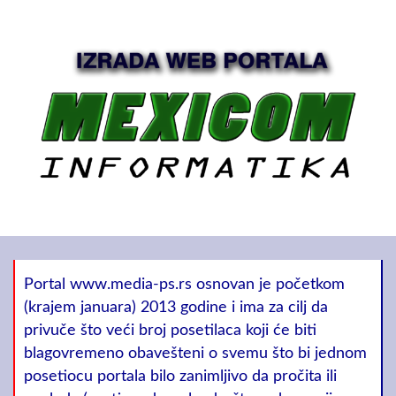
Portal www.media-ps.rs osnovan je početkom
(krajem januara) 2013 godine i ima za cilj da
privuče što veći broj posetilaca koji će biti
blagovremeno obavešteni o svemu što bi jednom
posetiocu portala bilo zanimljivo da pročita ili