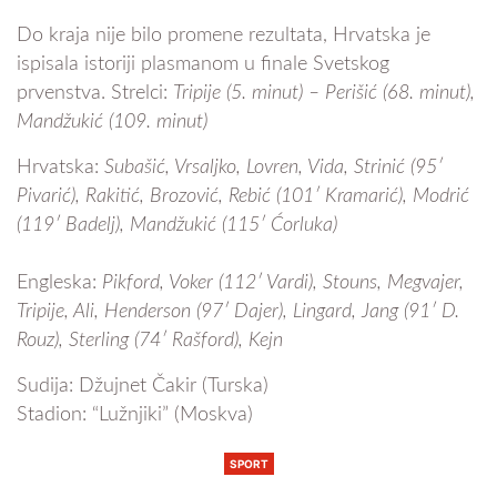
Do kraja nije bilo promene rezultata, Hrvatska je
ispisala istoriji plasmanom u finale Svetskog
prvenstva. Strelci:
Tripije (5. minut) – Perišić (68. minut),
Mandžukić (109. minut)
Hrvatska:
Subašić, Vrsaljko, Lovren, Vida, Strinić (95′
Pivarić), Rakitić, Brozović, Rebić (101′ Kramarić), Modrić
(119′ Badelj), Mandžukić (115′ Ćorluka)
Engleska:
Pikford, Voker (112′ Vardi), Stouns, Megvajer,
Tripije, Ali, Henderson (97′ Dajer), Lingard, Jang (91′ D.
Rouz), Sterling (74′ Rašford), Kejn
Sudija: Džujnet Čakir (Turska)
Stadion: “Lužnjiki” (Moskva)
SPORT