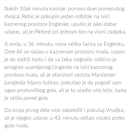
Nekih 10ak minuta kasnije, ponovo duel pomenutog
dvojca, Rebić je pokupio jedan odbitak na ivici
kaznenog prostora Engleske, uputio je jako dobar
udarac, ali je Pikford još jednom bio na visini zadatka.
A onda, u 36. minutu, nova velika šansa za Englesku,
Dele Ali se našao u kaznenom prostoru rivala, uspeo
je da zadrži loptu i da sa čeka saigrače, odlično je
proigrao usamljenog Lingarda na ivici kaznenog
prostora rivala, ali je ofanzivni vezista Mančester
junajteda trljavo šutirao, pokušao je da pogodi sam
ugao protivničkog gola, ali je to uradio vrlo loše, lopta
je otišla pored gola.
Do kraja prvog dela smo zabeležili i pokušaj Vrsaljka,
ali je njegov udarac u 43. minutu otišao visoko preko
gola rivala.