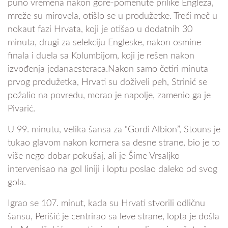
puno vremena nakon gore-pomenute prilike Engleza,
mreže su mirovela, otišlo se u produžetke. Treći meč u
nokaut fazi Hrvata, koji je otišao u dodatnih 30
minuta, drugi za selekciju Engleske, nakon osmine
finala i duela sa Kolumbijom, koji je rešen nakon
izvođenja jedanaesteraca.Nakon samo četiri minuta
prvog produžetka, Hrvati su doživeli peh, Strinić se
požalio na povredu, morao je napolje, zamenio ga je
Pivarić.
U 99. minutu, velika šansa za “Gordi Albion”, Stouns je
tukao glavom nakon kornera sa desne strane, bio je to
više nego dobar pokušaj, ali je Šime Vrsaljko
intervenisao na gol liniji i loptu poslao daleko od svog
gola.
Igrao se 107. minut, kada su Hrvati stvorili odličnu
šansu, Perišić je centrirao sa leve strane, lopta je došla