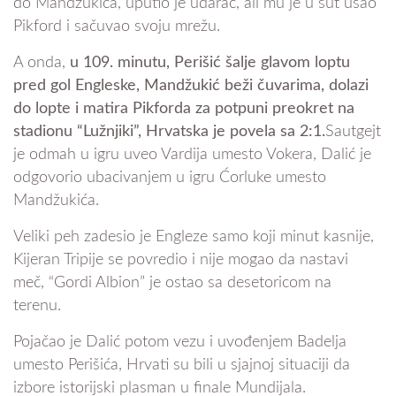
do Mandžukića, uputio je udarac, ali mu je u šut ušao
Pikford i sačuvao svoju mrežu.
A onda,
u 109. minutu, Perišić šalje glavom loptu
pred gol Engleske, Mandžukić beži čuvarima, dolazi
do lopte i matira Pikforda za potpuni preokret na
stadionu “Lužnjiki”, Hrvatska je povela sa 2:1.
Sautgejt
je odmah u igru uveo Vardija umesto Vokera, Dalić je
odgovorio ubacivanjem u igru Ćorluke umesto
Mandžukića.
Veliki peh zadesio je Engleze samo koji minut kasnije,
Kijeran Tripije se povredio i nije mogao da nastavi
meč, “Gordi Albion” je ostao sa desetoricom na
terenu.
Pojačao je Dalić potom vezu i uvođenjem Badelja
umesto Perišića, Hrvati su bili u sjajnoj situaciji da
izbore istorijski plasman u finale Mundijala.