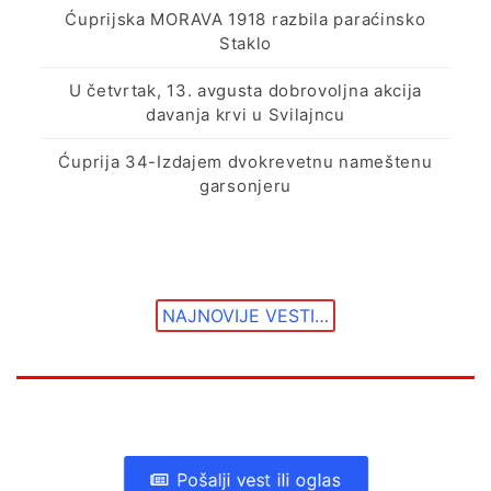
Ćuprijska MORAVA 1918 razbila paraćinsko
Staklo
U četvrtak, 13. avgusta dobrovoljna akcija
davanja krvi u Svilajncu
Ćuprija 34-Izdajem dvokrevetnu nameštenu
garsonjeru
NAJNOVIJE VESTI…
Pošalji vest ili oglas