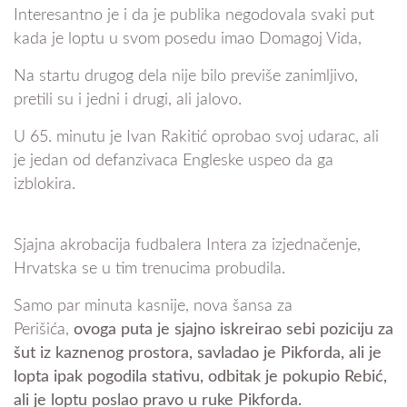
Interesantno je i da je publika negodovala svaki put
kada je loptu u svom posedu imao Domagoj Vida,
Na startu drugog dela nije bilo previše zanimljivo,
pretili su i jedni i drugi, ali jalovo.
U 65. minutu je Ivan Rakitić oprobao svoj udarac, ali
je jedan od defanzivaca Engleske uspeo da ga
izblokira.
Sjajna akrobacija fudbalera Intera za izjednačenje,
Hrvatska se u tim trenucima probudila.
Samo par minuta kasnije, nova šansa za
Perišića,
ovoga puta je sjajno iskreirao sebi poziciju za
šut iz kaznenog prostora, savladao je Pikforda, ali je
lopta ipak pogodila stativu, odbitak je pokupio Rebić,
ali je loptu poslao pravo u ruke Pikforda.