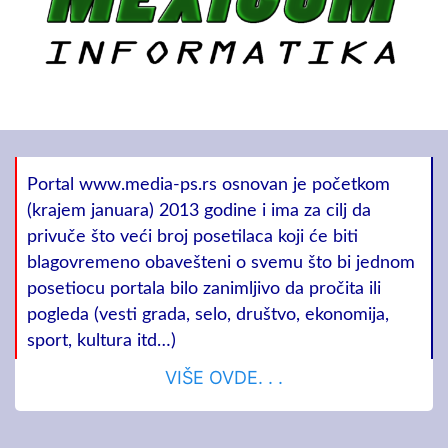
Portal www.media-ps.rs osnovan je početkom
(krajem januara) 2013 godine i ima za cilj da
privuče što veći broj posetilaca koji će biti
blagovremeno obavešteni o svemu što bi jednom
posetiocu portala bilo zanimljivo da pročita ili
pogleda (vesti grada, selo, društvo, ekonomija,
sport, kultura itd…)
VIŠE OVDE. . .