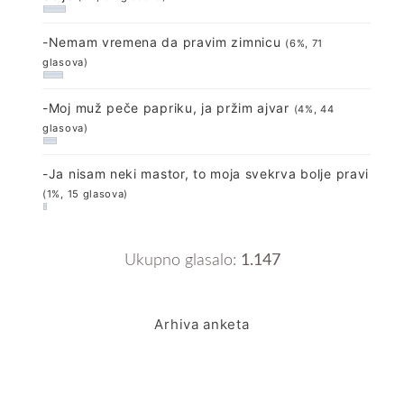
-Nemam vremena da pravim zimnicu
(6%, 71
glasova)
-Moj muž peče papriku, ja pržim ajvar
(4%, 44
glasova)
-Ja nisam neki mastor, to moja svekrva bolje pravi
(1%, 15 glasova)
Ukupno glasalo:
1.147
Arhiva anketa