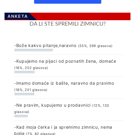
ANKETA
DA LI STE SPREMILI ZIMNICU?
-Bože kakvo pitanje,naravno
(35%, 399 glasova)
-Kupujemo na pijaci od poznatih žena, domaće
(18%, 202 glasova)
-Imamo domaće iz bašte, naravno da pravimo
(18%, 201 glasova)
-Ne pravim, kupujemo u prodavnici
(12%, 133
glasova)
-Kad moja ćerka i ja spremimo zimnicu, nema
bolje
(7%, 82 glasova)