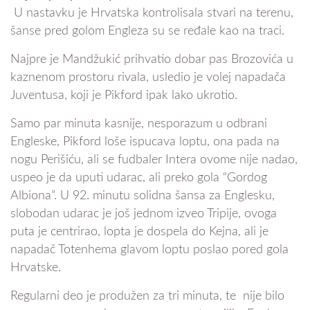
U nastavku je Hrvatska kontrolisala stvari na terenu,
šanse pred golom Engleza su se ređale kao na traci.
Najpre je Mandžukić prihvatio dobar pas Brozovića u
kaznenom prostoru rivala, usledio je volej napadača
Juventusa, koji je Pikford ipak lako ukrotio.
Samo par minuta kasnije, nesporazum u odbrani
Engleske, Pikford loše ispucava loptu, ona pada na
nogu Perišiću, ali se fudbaler Intera ovome nije nadao,
uspeo je da uputi udarac, ali preko gola “Gordog
Albiona”. U 92. minutu solidna šansa za Englesku,
slobodan udarac je još jednom izveo Tripije, ovoga
puta je centrirao, lopta je dospela do Kejna, ali je
napadač Totenhema glavom loptu poslao pored gola
Hrvatske.
Regularni deo je produžen za tri minuta, te nije bilo