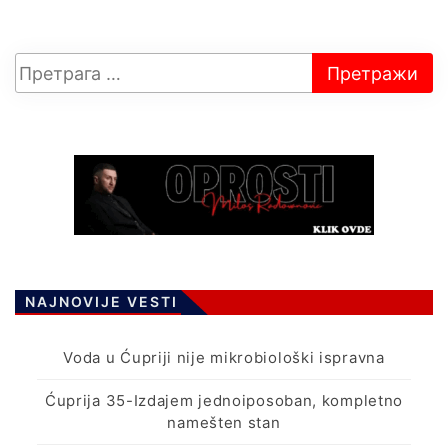
NAJNOVIJE VESTI
Voda u Ćupriji nije mikrobiološki ispravna
Ćuprija 35-Izdajem jednoiposoban, kompletno
namešten stan