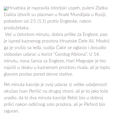
Hrvatska je napravila istorijski uspeh, puleni Zlatka
Dalića izborili su plasman u finale Mundijala u Rusiji,
pobedom od 2:1 (1:1) protiv Engleske, nakon
produžetaka.
Već u četvrtom minutu, dobra prilike za Engleze, pao
je ispred kaznenog prostora Hrvatske Dele Ali. Modrić
ga je srušio sa leđa, sudija Čakir se oglasio i dosudio
slobodan udarac u korist “Gordog Albiona”. U 14.
minutu, nova šansa za Engleze, Hari Megvajer je bio
najviši u skoku u kaznenom prostoru rivala, ali je loptu
glavom poslao pored desne stative.
Pet minuta kasnije je svoj udarac iz velike udaljenosti
okušao Ivan Perišić na drugoj strani, ali je to jako loše
uradio, da bi dva minuta kasnije Rebić bio u dobroj
prilici nakon odličnog solo prodora, ali je Pikford bio
siguran.