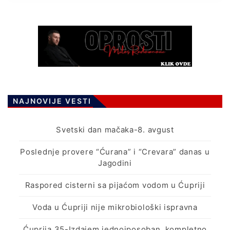
NAJNOVIJE VESTI
Svetski dan mačaka-8. avgust
Poslednje provere “Ćurana” i “Crevara” danas u
Jagodini
Raspored cisterni sa pijaćom vodom u Ćupriji
Voda u Ćupriji nije mikrobiološki ispravna
Ćuprija 35-Izdajem jednoiposoban, kompletno