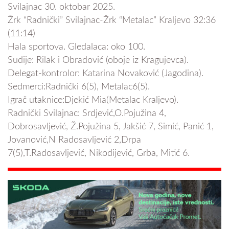
Svilajnac 30. oktobar 2025.
Žrk “Radnički” Svilajnac-Žrk “Metalac” Kraljevo 32:36
(11:14)
Hala sportova. Gledalaca: oko 100.
Sudije: Rilak i Obradović (oboje iz Kragujevca).
Delegat-kontrolor: Katarina Novaković (Jagodina).
Sedmerci:Radnički 6(5), Metalac6(5).
Igrač utaknice:Djekić Mia(Metalac Kraljevo).
Radnički Svilajnac: Srdjević,O.Pojužina 4,
Dobrosavljević, Ž.Pojužina 5, Jakšić 7, Simić, Panić 1,
Jovanović,N Radosavljević 2,Drpa
7(5),T.Radosavljević, Nikodijević, Grba, Mitić 6.