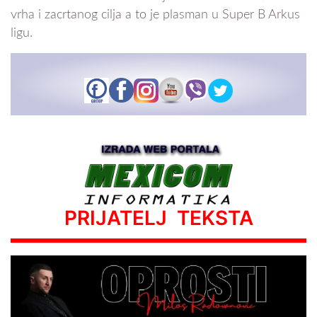
vrha i zacrtanog cilja a to je plasman u Super B Arkus
ligu.
PRIJATELJ TEKSTA