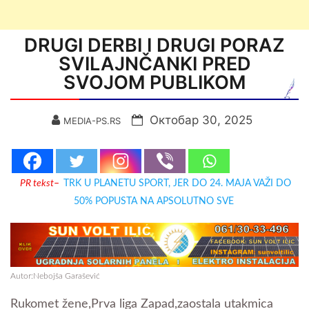
DRUGI DERBI I DRUGI PORAZ
SVILAJNČANKI PRED
SVOJOM PUBLIKOM
Октобар 30, 2025
MEDIA-PS.RS
PR tekst
–
TRK U PLANETU SPORT, JER DO 24. MAJA VAŽI DO
50% POPUSTA NA APSOLUTNO SVE
Autor:Nebojša Garašević
Rukomet žene,Prva liga Zapad,zaostala utakmica