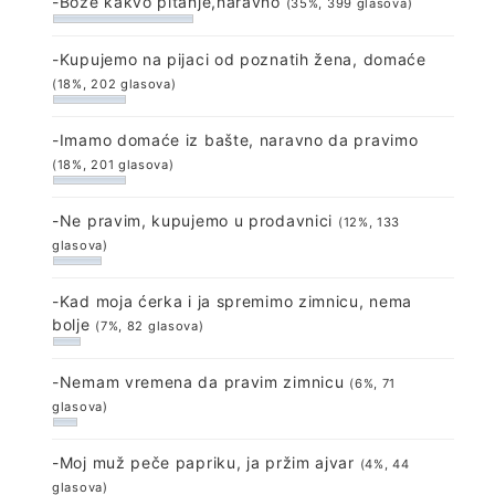
-Bože kakvo pitanje,naravno
(35%, 399 glasova)
-Kupujemo na pijaci od poznatih žena, domaće
(18%, 202 glasova)
-Imamo domaće iz bašte, naravno da pravimo
(18%, 201 glasova)
-Ne pravim, kupujemo u prodavnici
(12%, 133
glasova)
-Kad moja ćerka i ja spremimo zimnicu, nema
bolje
(7%, 82 glasova)
-Nemam vremena da pravim zimnicu
(6%, 71
glasova)
-Moj muž peče papriku, ja pržim ajvar
(4%, 44
glasova)