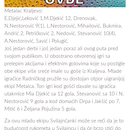
Metalac Kraljevo:
E.Djejić,Leković 1,M.Djekić 12, Drenovak,
N.Nestorović 9(1), L.Nestorović, Mihailović, Bukmira,
Andrić 2, Petričković 2, Nedović, Stevanović 10(4),
A.Nestorović, Savić i Polugić.
Još jedan derbi i još jedan poraz ali ovog puta pred
svojom publikom. U obostrano otvorenoj igri sa
prelepim akcijama i efektnim golovima koje su postigle
obe ekipe više sreće imale su goše iz Kraljeva. Mlade
igračice Radničkog pružile su dostojan otpor uigranijoj
ekipi Metalca. Ton igri kod gošći davale su igračica
utakmice Mia Djekić sa 12 gola, Stevanović sa 10 i N.
Nestorović 9 gola a kod domaćih Drpa i Jakšić po 7,
Mitić 6 i Željana Pojužina 5 gola.
Za ovu mladu ekipu Svilajnčanki može se reči da je to
budućnost rukometa u Svilajncu i da će brzo stići do