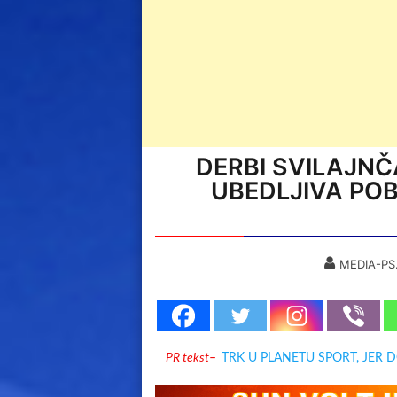
DERBI SVILAJN
UBEDLJIVA POB
MEDIA-PS
PR tekst
–
TRK U PLANETU SPORT, JER 