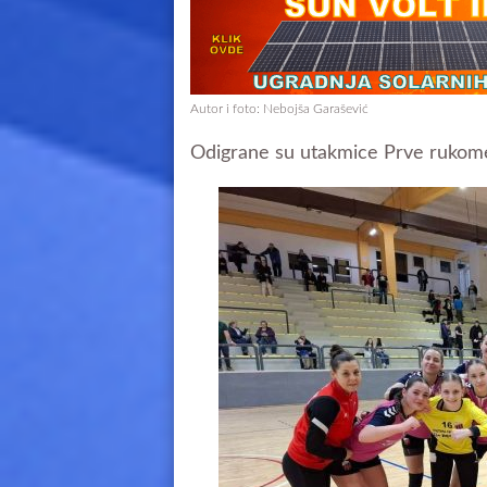
Autor i foto: Nebojša Garašević
Odigrane su utakmice Prve rukomet