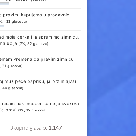
e pravim, kupujemo u prodavnici
%, 133 glasova)
ad moja ćerka i ja spremimo zimnicu,
ma bolje
(7%, 82 glasova)
emam vremena da pravim zimnicu
, 71 glasova)
oj muž peče papriku, ja pržim ajvar
, 44 glasova)
a nisam neki mastor, to moja svekrva
lje pravi
(1%, 15 glasova)
Ukupno glasalo:
1.147