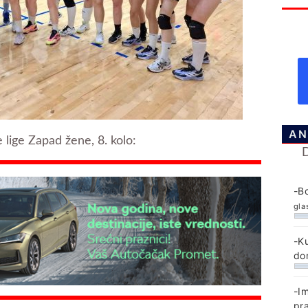
AN
lige Zapad žene, 8. kolo:
-B
gla
-K
do
-I
pr