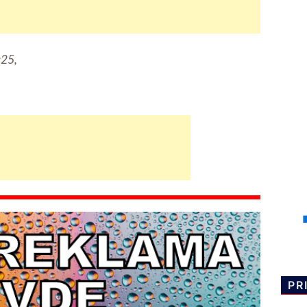
:25,
PR