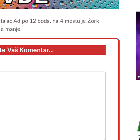
etalac Ad po 12 boda, na 4 mestu je Žork
ce manje.
te Vaš Komentar…