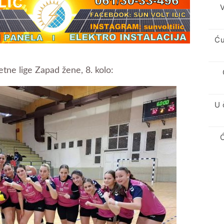
V
Ću
ne lige Zapad žene, 8. kolo:
U 