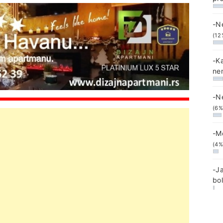
-N
(12
-K
ne
-N
(6%
-M
(4%
-J
bo