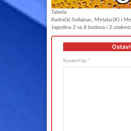
Tabela:
Radnički Svilajnac, Metalac(K) i M
Jagodina 2 sa 8 bodova i 2 utakmi
Ostavi
Коментар
*