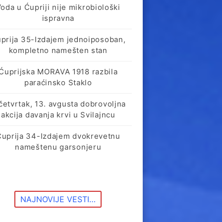
oda u Ćupriji nije mikrobiološki
ispravna
prija 35-Izdajem jednoiposoban,
kompletno namešten stan
Ćuprijska MORAVA 1918 razbila
paraćinsko Staklo
četvrtak, 13. avgusta dobrovoljna
akcija davanja krvi u Svilajncu
Ćuprija 34-Izdajem dvokrevetnu
nameštenu garsonjeru
NAJNOVIJE VESTI…