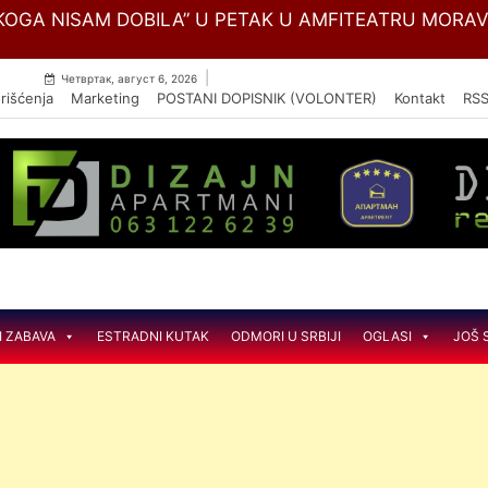
Skip
SKULARNE BOLESTI ,,DEDINJE“ MENJA NAZIV U NACIO
to
content
|
Четвртак, август 6, 2026
rišćenja
Marketing
POSTANI DOPISNIK (VOLONTER)
Kontakt
RS
I ZABAVA
ESTRADNI KUTAK
ODMORI U SRBIJI
OGLASI
JOŠ 