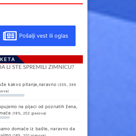
Pošalji vest ili oglas
KETA
DA LI STE SPREMILI ZIMNICU?
ože kakvo pitanje,naravno
(35%, 399
sova)
upujemo na pijaci od poznatih žena,
maće
(18%, 202 glasova)
mamo domaće iz bašte, naravno da
avimo
(18%, 201 glasova)