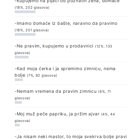
-Kupujemo na pijaci od poznatih žena, domaće
(18%, 202 glasova)
-Imamo domaće iz bašte, naravno da pravimo
(18%, 201 glasova)
-Ne pravim, kupujemo u prodavnici
(12%, 133
glasova)
-Kad moja ćerka i ja spremimo zimnicu, nema
bolje
(7%, 82 glasova)
-Nemam vremena da pravim zimnicu
(6%, 71
glasova)
-Moj muž peče papriku, ja pržim ajvar
(4%, 44
glasova)
-Ja nisam neki mastor, to moja svekrva bolje pravi