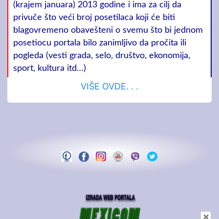
(krajem januara) 2013 godine i ima za cilj da
privuče što veći broj posetilaca koji će biti
blagovremeno obavešteni o svemu što bi jednom
posetiocu portala bilo zanimljivo da pročita ili
pogleda (vesti grada, selo, društvo, ekonomija,
sport, kultura itd…)
VIŠE OVDE. . .