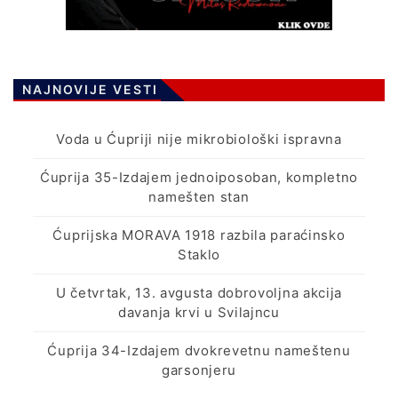
NAJNOVIJE VESTI
Voda u Ćupriji nije mikrobiološki ispravna
Ćuprija 35-Izdajem jednoiposoban, kompletno
namešten stan
Ćuprijska MORAVA 1918 razbila paraćinsko
Staklo
U četvrtak, 13. avgusta dobrovoljna akcija
davanja krvi u Svilajncu
Ćuprija 34-Izdajem dvokrevetnu nameštenu
garsonjeru