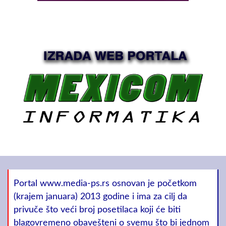
Portal www.media-ps.rs osnovan je početkom
(krajem januara) 2013 godine i ima za cilj da
privuče što veći broj posetilaca koji će biti
blagovremeno obavešteni o svemu što bi jednom