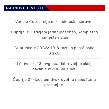
NAJNOVIJE VESTI
Voda u Ćupriji nije mikrobiološki ispravna
Ćuprija 35-Izdajem jednoiposoban, kompletno
namešten stan
Ćuprijska MORAVA 1918 razbila paraćinsko
Staklo
U četvrtak, 13. avgusta dobrovoljna akcija
davanja krvi u Svilajncu
Ćuprija 34-Izdajem dvokrevetnu nameštenu
garsonjeru