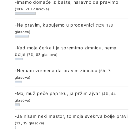
-Imamo domaće iz bašte, naravno da pravimo
(18%, 201 glasova)
-Ne pravim, kupujemo u prodavnici
(12%, 133
glasova)
-Kad moja ćerka i ja spremimo zimnicu, nema
bolje
(7%, 82 glasova)
-Nemam vremena da pravim zimnicu
(6%, 71
glasova)
-Moj muž peče papriku, ja pržim ajvar
(4%, 44
glasova)
-Ja nisam neki mastor, to moja svekrva bolje pravi
(1%, 15 glasova)