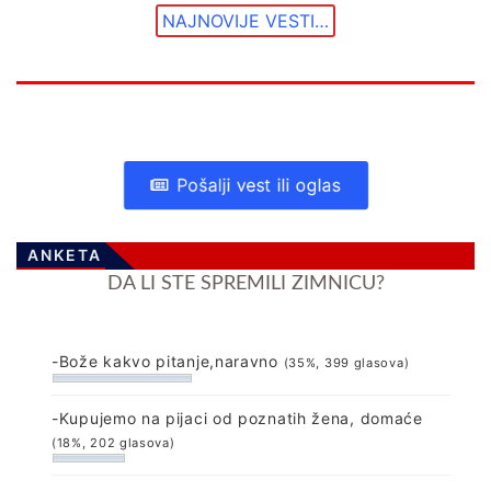
NAJNOVIJE VESTI…
Pošalji vest ili oglas
ANKETA
DA LI STE SPREMILI ZIMNICU?
-Bože kakvo pitanje,naravno
(35%, 399 glasova)
-Kupujemo na pijaci od poznatih žena, domaće
(18%, 202 glasova)