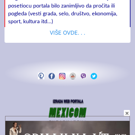
posetiocu portala bilo zanimljivo da pročita ili
pogleda (vesti grada, selo, društvo, ekonomija,
sport, kultura itd…)
VIŠE OVDE. . .