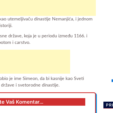
kao utemeljivaču dinastije Nemanjića, i jednom
toriji.
sne države, koja je u periodu između 1166. i
potom i carstvo.
bio je ime Simeon, da bi kasnije kao Sveti
 države i svetorodne dinastije.
te Vaš Komentar…
PR