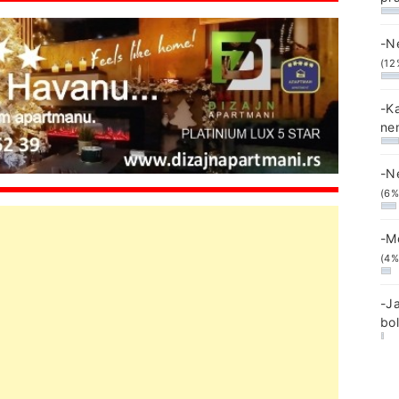
-N
(12
-K
ne
-N
(6%
-M
(4%
-J
bo