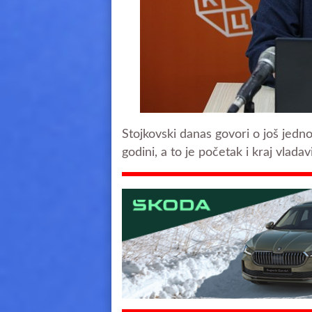
Stojkovski danas govori o još jednoj
godini, a to je početak i kraj vlad