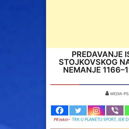
PREDAVANJE I
STOJKOVSKOG NA
NEMANJE 1166–1
MEDIA-PS
PR tekst
–
TRK U PLANETU SPORT, JER 