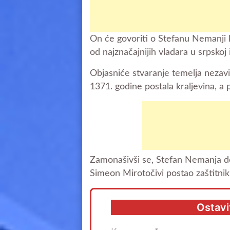
On će govoriti o Stefanu Nemanji 
od najznačajnijih vladara u srpskoj is
Objasniće stvaranje temelja nezavi
1371. godine postala kraljevina, a 
Zamonašivši se, Stefan Nemanja do
Simeon Mirotočivi postao zaštitnik
Ostavi