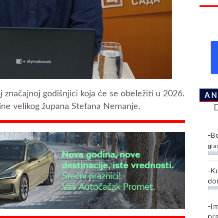
 značajnoj godišnjici koja će se obeležiti u 2026.
AN
avine velikog župana Stefana Nemanje.
-B
gla
-K
do
-I
pr