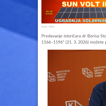
Izvor, foto:
Predavanje istoričara dr Borisa 
1166–1196“ (21. 3. 2026) možete p