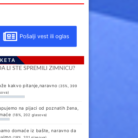
Pošalji vest ili oglas
KETA
DA LI STE SPREMILI ZIMNICU?
ože kakvo pitanje,naravno
(35%, 399
sova)
upujemo na pijaci od poznatih žena,
maće
(18%, 202 glasova)
mamo domaće iz bašte, naravno da
avimo
(18%, 201 glasova)