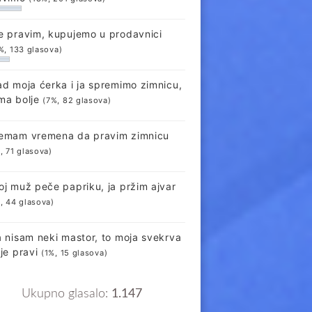
e pravim, kupujemo u prodavnici
%, 133 glasova)
ad moja ćerka i ja spremimo zimnicu,
ma bolje
(7%, 82 glasova)
emam vremena da pravim zimnicu
, 71 glasova)
oj muž peče papriku, ja pržim ajvar
, 44 glasova)
a nisam neki mastor, to moja svekrva
lje pravi
(1%, 15 glasova)
Ukupno glasalo:
1.147