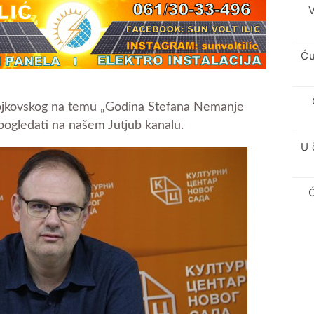
V
Ću
Stojkovskog na temu „Godina Stefana Nemanje
ogledati na našem Jutjub kanalu.
U 