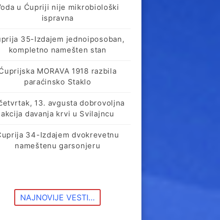
oda u Ćupriji nije mikrobiološki
ispravna
prija 35-Izdajem jednoiposoban,
kompletno namešten stan
Ćuprijska MORAVA 1918 razbila
paraćinsko Staklo
četvrtak, 13. avgusta dobrovoljna
akcija davanja krvi u Svilajncu
Ćuprija 34-Izdajem dvokrevetnu
nameštenu garsonjeru
NAJNOVIJE VESTI…