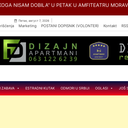
Skip
SKULARNE BOLESTI ,,DEDINJE“ MENJA NAZIV U NACIO
to
content
|
Петак, август 7, 2026
rišćenja
Marketing
POSTANI DOPISNIK (VOLONTER)
Kontakt
RS
I ZABAVA
ESTRADNI KUTAK
ODMORI U SRBIJI
OGLASI
JOŠ 