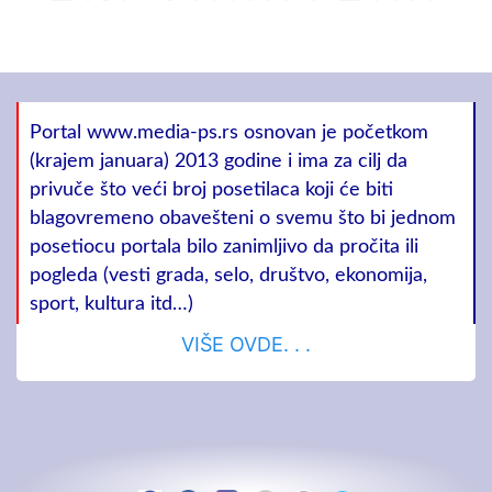
Portal www.media-ps.rs osnovan je početkom
(krajem januara) 2013 godine i ima za cilj da
privuče što veći broj posetilaca koji će biti
blagovremeno obavešteni o svemu što bi jednom
posetiocu portala bilo zanimljivo da pročita ili
pogleda (vesti grada, selo, društvo, ekonomija,
sport, kultura itd…)
VIŠE OVDE. . .