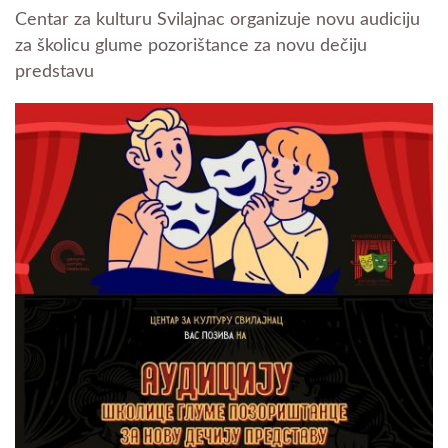
Centar za kulturu Svilajnac organizuje novu audiciju
za školicu glume pozorištance za novu dečiju
predstavu