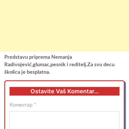
Predstavu priprema Nemanja
Radivojević,glumac,pesnik i reditelj.Za svu decu
školica je besplatna.
Ostavite Vaš Komentar…
Коментар
*