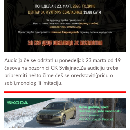
Audicija če se održati u ponedeljak 23 marta od 19
časova na pozornici CK Svilajnac.Za audiciju treba
pripremiti nešto čime ćeš se oredstaviti(priču o
sebi),monolog ili imitaciju.