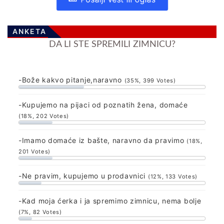
ANKETA
DA LI STE SPREMILI ZIMNICU?
-Bože kakvo pitanje,naravno
(35%, 399 Votes)
-Kupujemo na pijaci od poznatih žena, domaće
(18%, 202 Votes)
-Imamo domaće iz bašte, naravno da pravimo
(18%,
201 Votes)
-Ne pravim, kupujemo u prodavnici
(12%, 133 Votes)
-Kad moja ćerka i ja spremimo zimnicu, nema bolje
(7%, 82 Votes)