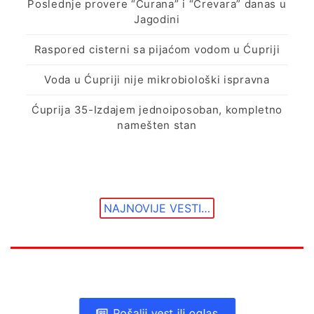
Poslednje provere “Ćurana” i “Crevara” danas u
Jagodini
Raspored cisterni sa pijaćom vodom u Ćupriji
Voda u Ćupriji nije mikrobiološki ispravna
Ćuprija 35-Izdajem jednoiposoban, kompletno
namešten stan
NAJNOVIJE VESTI…
Pošalji vest ili oglas