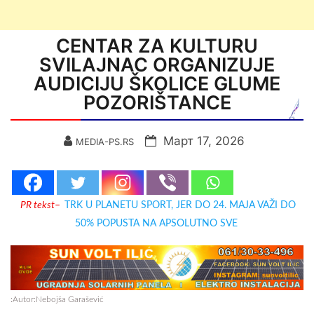
CENTAR ZA KULTURU
SVILAJNAC ORGANIZUJE
AUDICIJU ŠKOLICE GLUME
POZORIŠTANCE
Март 17, 2026
MEDIA-PS.RS
PR tekst
–
TRK U PLANETU SPORT, JER DO 24. MAJA VAŽI DO
50% POPUSTA NA APSOLUTNO SVE
:Autor:Nebojša Garašević