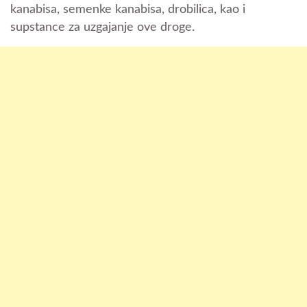
kanabisa, semenke kanabisa, drobilica, kao i
supstance za uzgajanje ove droge.