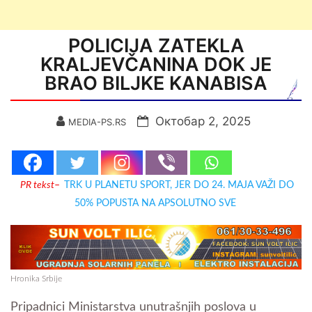
POLICIJA ZATEKLA
KRALJEVČANINA DOK JE
BRAO BILJKE KANABISA
Октобар 2, 2025
MEDIA-PS.RS
PR tekst
–
TRK U PLANETU SPORT, JER DO 24. MAJA VAŽI DO
50% POPUSTA NA APSOLUTNO SVE
Hronika Srbije
Pripadnici Ministarstva unutrašnjih poslova u