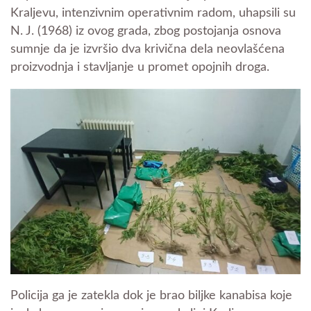
Kraljevu, intenzivnim operativnim radom, uhapsili su
N. J. (1968) iz ovog grada, zbog postojanja osnova
sumnje da je izvršio dva krivična dela neovlašćena
proizvodnja i stavljanje u promet opojnih droga.
Policija ga je zatekla dok je brao biljke kanabisa koje