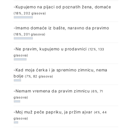
-Kupujemo na pijaci od poznatih žena, domaće
(18%, 202 glasova)
-Imamo domaće iz bašte, naravno da pravimo
(18%, 201 glasova)
-Ne pravim, kupujemo u prodavnici
(12%, 133
glasova)
-Kad moja ćerka i ja spremimo zimnicu, nema
bolje
(7%, 82 glasova)
-Nemam vremena da pravim zimnicu
(6%, 71
glasova)
-Moj muž peče papriku, ja pržim ajvar
(4%, 44
glasova)