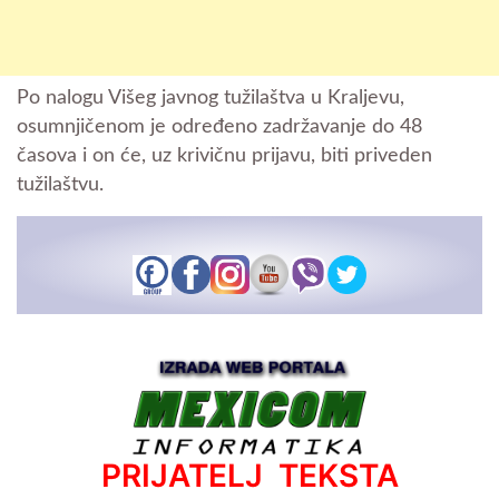
Po nalogu Višeg javnog tužilaštva u Kraljevu,
osumnjičenom je određeno zadržavanje do 48
časova i on će, uz krivičnu prijavu, biti priveden
tužilaštvu.
PRIJATELJ TEKSTA