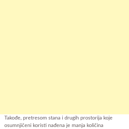
Takođe, pretresom stana i drugih prostorija koje
osumnjičeni koristi nađena je manja količina