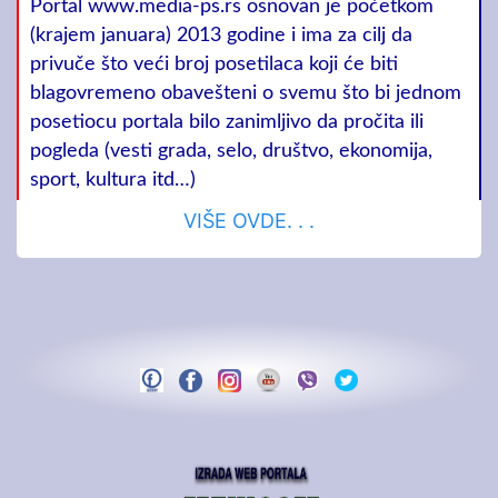
Portal www.media-ps.rs osnovan je početkom
(krajem januara) 2013 godine i ima za cilj da
privuče što veći broj posetilaca koji će biti
blagovremeno obavešteni o svemu što bi jednom
posetiocu portala bilo zanimljivo da pročita ili
pogleda (vesti grada, selo, društvo, ekonomija,
sport, kultura itd…)
VIŠE OVDE. . .