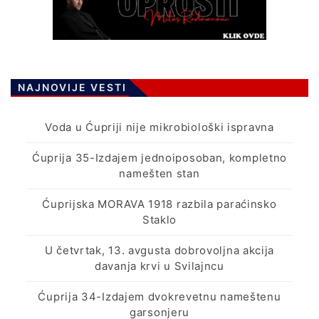
NAJNOVIJE VESTI
Voda u Ćupriji nije mikrobiološki ispravna
Ćuprija 35-Izdajem jednoiposoban, kompletno
namešten stan
Ćuprijska MORAVA 1918 razbila paraćinsko
Staklo
U četvrtak, 13. avgusta dobrovoljna akcija
davanja krvi u Svilajncu
Ćuprija 34-Izdajem dvokrevetnu nameštenu
garsonjeru