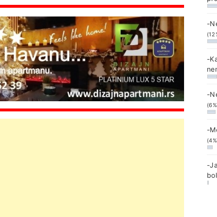
-N
(12
-K
ne
-N
(6%
-M
(4%
-J
bo