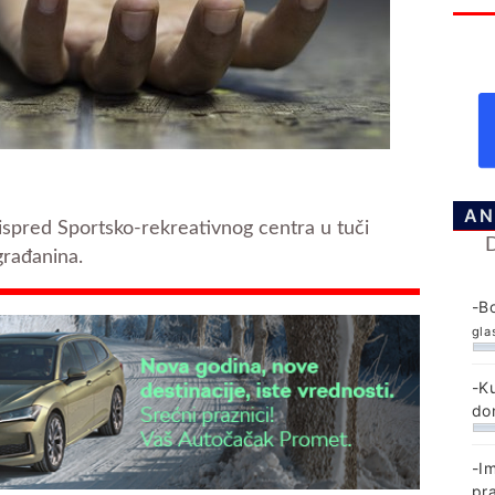
AN
 ispred Sportsko-rekreativnog centra u tuči
građanina.
-B
gla
-K
do
-I
pr