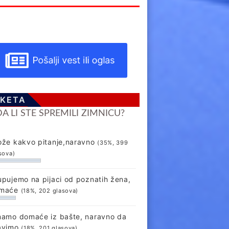
Pošalji vest ili oglas
KETA
DA LI STE SPREMILI ZIMNICU?
ože kakvo pitanje,naravno
(35%, 399
sova)
upujemo na pijaci od poznatih žena,
maće
(18%, 202 glasova)
mamo domaće iz bašte, naravno da
avimo
(18%, 201 glasova)