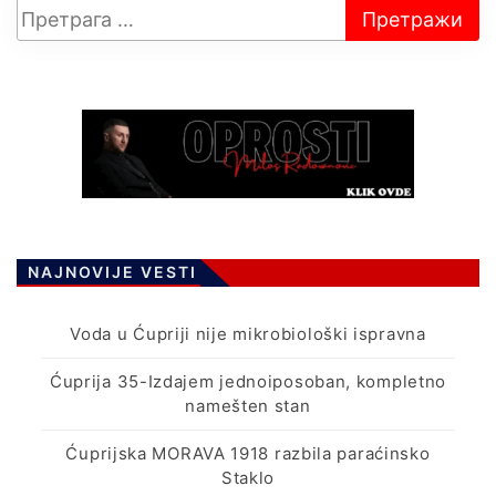
NAJNOVIJE VESTI
Voda u Ćupriji nije mikrobiološki ispravna
Ćuprija 35-Izdajem jednoiposoban, kompletno
namešten stan
Ćuprijska MORAVA 1918 razbila paraćinsko
Staklo