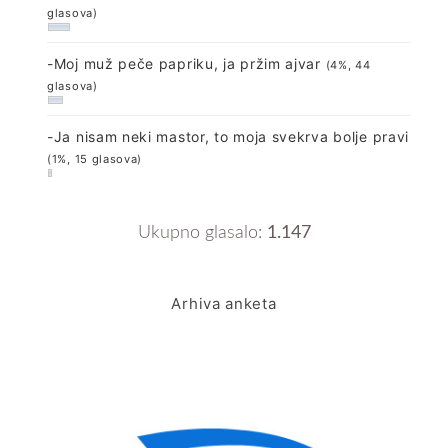
glasova)
-Moj muž peče papriku, ja pržim ajvar
(4%, 44
glasova)
-Ja nisam neki mastor, to moja svekrva bolje pravi
(1%, 15 glasova)
Ukupno glasalo:
1.147
Arhiva anketa