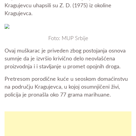
Kragujevcu uhapsili su Z. D. (1975) iz okoline
Kragujevca.
Foto: MUP Srbije
Ovaj muškarac je priveden zbog postojanja osnova
sumnje da je izvršio krivično delo neovlašćena
proizvodnja i i stavljanje u promet opojnih droga.
Pretresom porodične kuće u seoskom domaćinstvu
na području Kragujevca, u kojoj osumnjičeni živi,
policija je pronašla oko 77 grama marihuane.