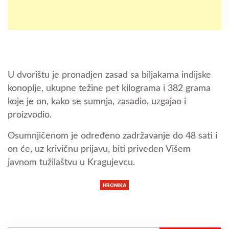
U dvorištu je pronadjen zasad sa biljakama indijske
konoplje, ukupne težine pet kilograma i 382 grama
koje je on, kako se sumnja, zasadio, uzgajao i
proizvodio.
Osumnjičenom je određeno zadržavanje do 48 sati i
on će, uz krivičnu prijavu, biti priveden Višem
javnom tužilaštvu u Kragujevcu.
HRONIKA