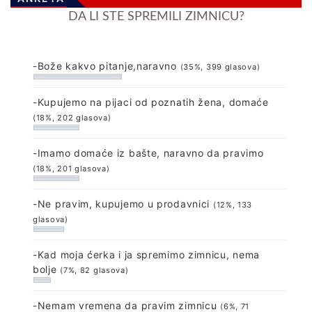
DA LI STE SPREMILI ZIMNICU?
-Bože kakvo pitanje,naravno
(35%, 399 glasova)
-Kupujemo na pijaci od poznatih žena, domaće
(18%, 202 glasova)
-Imamo domaće iz bašte, naravno da pravimo
(18%, 201 glasova)
-Ne pravim, kupujemo u prodavnici
(12%, 133
glasova)
-Kad moja ćerka i ja spremimo zimnicu, nema
bolje
(7%, 82 glasova)
-Nemam vremena da pravim zimnicu
(6%, 71