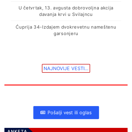
U četvrtak, 13. avgusta dobrovoljna akcija
davanja krvi u Svilajncu
Ćuprija 34-Izdajem dvokrevetnu nameštenu
garsonjeru
NAJNOVIJE VESTI…
Pošalji vest ili oglas
ANKETA