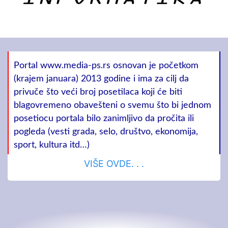
Portal www.media-ps.rs osnovan je početkom
(krajem januara) 2013 godine i ima za cilj da
privuče što veći broj posetilaca koji će biti
blagovremeno obavešteni o svemu što bi jednom
posetiocu portala bilo zanimljivo da pročita ili
pogleda (vesti grada, selo, društvo, ekonomija,
sport, kultura itd…)
VIŠE OVDE. . .