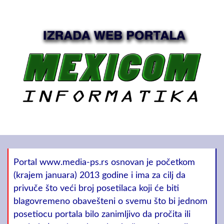
Portal www.media-ps.rs osnovan je početkom
(krajem januara) 2013 godine i ima za cilj da
privuče što veći broj posetilaca koji će biti
blagovremeno obavešteni o svemu što bi jednom
posetiocu portala bilo zanimljivo da pročita ili