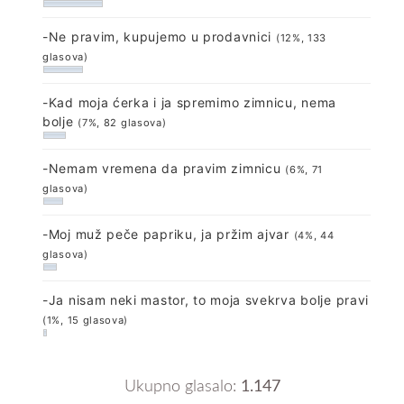
-Ne pravim, kupujemo u prodavnici
(12%, 133
glasova)
-Kad moja ćerka i ja spremimo zimnicu, nema
bolje
(7%, 82 glasova)
-Nemam vremena da pravim zimnicu
(6%, 71
glasova)
-Moj muž peče papriku, ja pržim ajvar
(4%, 44
glasova)
-Ja nisam neki mastor, to moja svekrva bolje pravi
(1%, 15 glasova)
Ukupno glasalo:
1.147