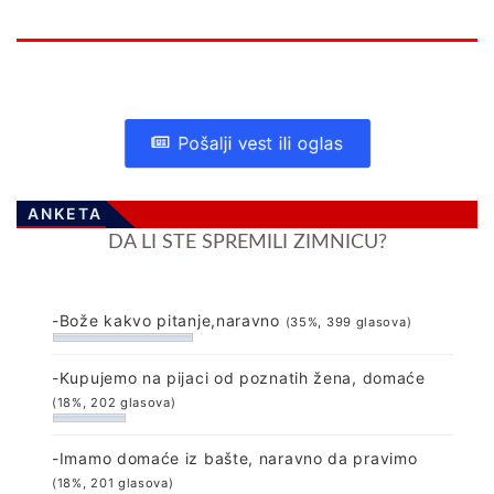
Pošalji vest ili oglas
ANKETA
DA LI STE SPREMILI ZIMNICU?
-Bože kakvo pitanje,naravno
(35%, 399 glasova)
-Kupujemo na pijaci od poznatih žena, domaće
(18%, 202 glasova)
-Imamo domaće iz bašte, naravno da pravimo
(18%, 201 glasova)