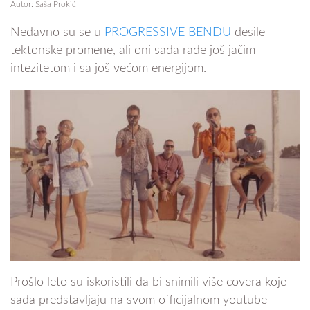
Autor: Saša Prokić
Nedavno su se u
PROGRESSIVE BENDU
desile
tektonske promene, ali oni sada rade još jačim
intezitetom i sa još većom energijom.
Prošlo leto su iskoristili da bi snimili više covera koje
sada predstavljaju na svom officijalnom youtube