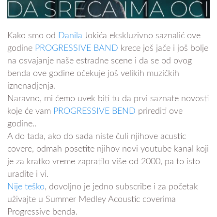
Kako smo od
Danila
Jokića ekskluzivno saznalić ove
godine
PROGRESSIVE BAND
krece još jače i još bolje
na osvajanje naše estradne scene i da se od ovog
benda ove godine očekuje još velikih muzičkih
iznenadjenja.
Naravno, mi ćemo uvek biti tu da prvi saznate novosti
koje će vam
PROGRESSIVE BEND
prirediti ove
godine..
A do tada, ako do sada niste čuli njihove acustic
covere, odmah posetite njihov novi youtube kanal koji
je za kratko vreme zapratilo više od 2000, pa to isto
uradite i vi.
Nije teško
, dovoljno je jedno subscribe i za početak
uživajte u Summer Medley Acoustic coverima
Progressive benda.