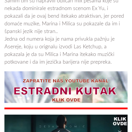
Samim tim su napravili odličan mix pesama koje su
nekada dominirale estradnom scenom Ex Yu, i
pokazali da je ovaj bend itekako atraktivan, jer pored
domaće muzike, Marina i Milica su pokazale da im i
španski jezik nije stran..
Jedna od numera koja je nama privukla pažnju je
Asereje, koju u orignalu izvodi Las Ketchup, a
pokazala je da su Milica i Marina itekako muzički
potkovane i da im jezička barijera nije prepreka.