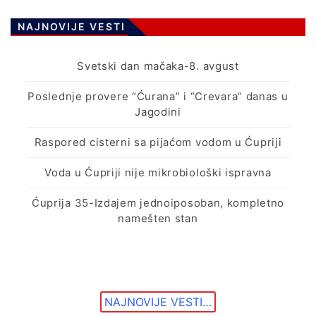
NAJNOVIJE VESTI
Svetski dan mačaka-8. avgust
Poslednje provere “Ćurana” i “Crevara” danas u
Jagodini
Raspored cisterni sa pijaćom vodom u Ćupriji
Voda u Ćupriji nije mikrobiološki ispravna
Ćuprija 35-Izdajem jednoiposoban, kompletno
namešten stan
NAJNOVIJE VESTI…