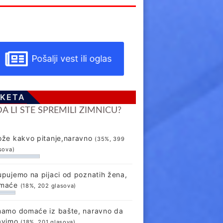
Pošalji vest ili oglas
KETA
DA LI STE SPREMILI ZIMNICU?
ože kakvo pitanje,naravno
(35%, 399
sova)
upujemo na pijaci od poznatih žena,
maće
(18%, 202 glasova)
mamo domaće iz bašte, naravno da
avimo
(18%, 201 glasova)