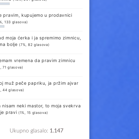
e pravim, kupujemo u prodavnici
%, 133 glasova)
ad moja ćerka i ja spremimo zimnicu,
ma bolje
(7%, 82 glasova)
emam vremena da pravim zimnicu
, 71 glasova)
oj muž peče papriku, ja pržim ajvar
, 44 glasova)
a nisam neki mastor, to moja svekrva
lje pravi
(1%, 15 glasova)
Ukupno glasalo:
1.147