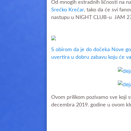
Od mnogih estradnih ličnosti na naš
Srećko Krečar
, tako da će svi fan
nastupu u NIGHT CLUB-u JAM 27.
S obirom da je do dočeka Nove go
uvertira u dobru zabavu koju će v
Ovom prilikom pozivamo sve koji su 
decembra 2019. godine u ovom klu