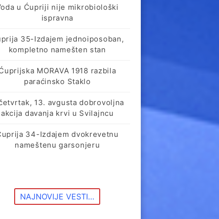
oda u Ćupriji nije mikrobiološki
ispravna
prija 35-Izdajem jednoiposoban,
kompletno namešten stan
Ćuprijska MORAVA 1918 razbila
paraćinsko Staklo
četvrtak, 13. avgusta dobrovoljna
akcija davanja krvi u Svilajncu
Ćuprija 34-Izdajem dvokrevetnu
nameštenu garsonjeru
NAJNOVIJE VESTI…