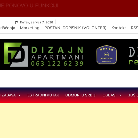
Skip
E PONOVO U FUNKCIJI
to
content
|
Петак, август 7, 2026
rišćenja
Marketing
POSTANI DOPISNIK (VOLONTER)
Kontakt
RS
I ZABAVA
ESTRADNI KUTAK
ODMORI U SRBIJI
OGLASI
JOŠ 