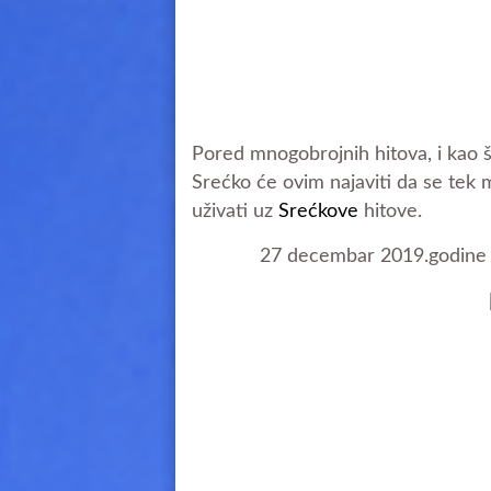
Pored mnogobrojnih hitova, i kao š
Srećko će ovim najaviti da se tek 
uživati uz
Srećkove
hitove.
27 decembar 2019.godine