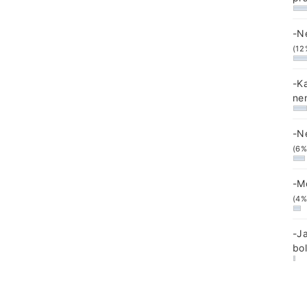
-N
(12
-K
ne
-N
(6%
-M
(4%
-J
bo