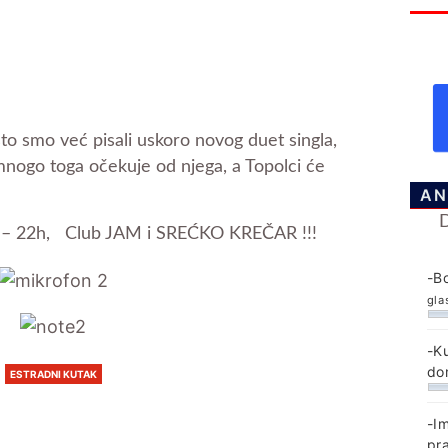
to smo već pisali uskoro novog duet singla,
mnogo toga očekuje od njega, a Topolci će
AN
 – 22h, Club JAM i SREĆKO KREČAR !!!
-B
gla
-K
do
ESTRADNI KUTAK
-I
pr