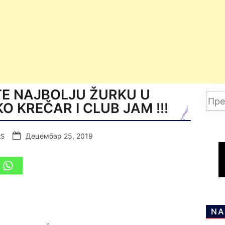
TE NAJBOLJU ŽURKU U
O KREČAR I CLUB JAM !!!
Децембар 25, 2019
RS
NA