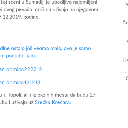
oj sceni u Šumadiji je ubedljivo najomiljeni
V
ovi ovog pevača moći da uživaju na njegovom
12.2019. godine.
Ću
dine ostalo još veoma malo, ovo je samo
am ponuditi Jam.
U 
u Topoli, ali i iz okolnih mesta da budu 27.
bu i uživaju uz
Srećka Krečara.