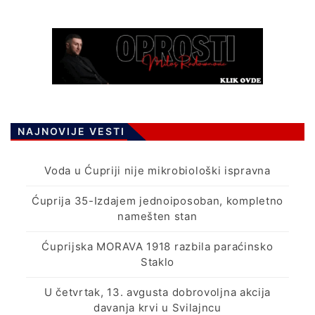
NAJNOVIJE VESTI
Voda u Ćupriji nije mikrobiološki ispravna
Ćuprija 35-Izdajem jednoiposoban, kompletno
namešten stan
Ćuprijska MORAVA 1918 razbila paraćinsko
Staklo
U četvrtak, 13. avgusta dobrovoljna akcija
davanja krvi u Svilajncu