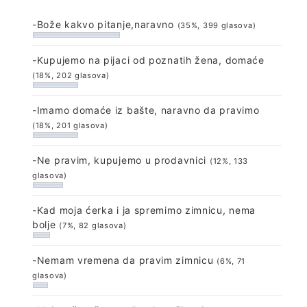
-Bože kakvo pitanje,naravno
(35%, 399 glasova)
-Kupujemo na pijaci od poznatih žena, domaće
(18%, 202 glasova)
-Imamo domaće iz bašte, naravno da pravimo
(18%, 201 glasova)
-Ne pravim, kupujemo u prodavnici
(12%, 133
glasova)
-Kad moja ćerka i ja spremimo zimnicu, nema
bolje
(7%, 82 glasova)
-Nemam vremena da pravim zimnicu
(6%, 71
glasova)