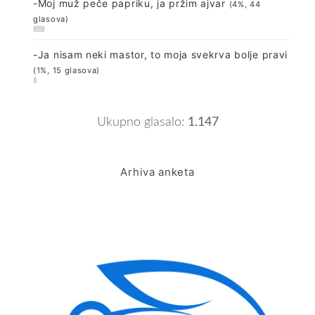
-Moj muž peče papriku, ja pržim ajvar
(4%, 44
glasova)
-Ja nisam neki mastor, to moja svekrva bolje pravi
(1%, 15 glasova)
Ukupno glasalo:
1.147
Arhiva anketa