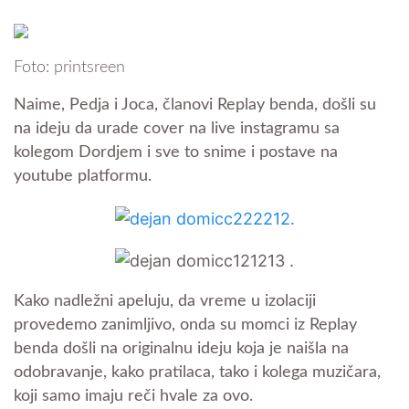
Foto: printsreen
Naime, Pedja i Joca, članovi Replay benda, došli su
na ideju da urade cover na live instagramu sa
kolegom Dordjem i sve to snime i postave na
youtube platformu.
Kako nadležni apeluju, da vreme u izolaciji
provedemo zanimljivo, onda su momci iz Replay
benda došli na originalnu ideju koja je naišla na
odobravanje, kako pratilaca, tako i kolega muzičara,
koji samo imaju reči hvale za ovo.