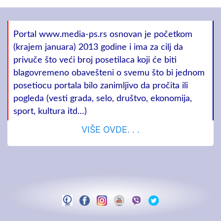
Portal www.media-ps.rs osnovan je početkom
(krajem januara) 2013 godine i ima za cilj da
privuče što veći broj posetilaca koji će biti
blagovremeno obavešteni o svemu što bi jednom
posetiocu portala bilo zanimljivo da pročita ili
pogleda (vesti grada, selo, društvo, ekonomija,
sport, kultura itd…)
VIŠE OVDE. . .