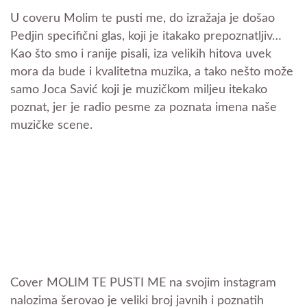
U coveru Molim te pusti me, do izražaja je došao
Pedjin specifični glas, koji je itakako prepoznatljiv…
Kao što smo i ranije pisali, iza velikih hitova uvek
mora da bude i kvalitetna muzika, a tako nešto može
samo Joca Savić koji je muzičkom miljeu itekako
poznat, jer je radio pesme za poznata imena naše
muzičke scene.
Cover MOLIM TE PUSTI ME na svojim instagram
nalozima šerovao je veliki broj javnih i poznatih