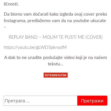
ličnosti.
Da bismo vam dočarali kako izgleda ovaj cover preko
Instagrama, predlažemo vam da na youtube ukucate
–
REPLAY BAND – MOLIM TE PUSTI ME (COVER)
https://youtu.be/gLWD5pknydM
A dok to ne uradite poslušajte video koji je na našem
tekstu…
ESTRADNI KUTAK