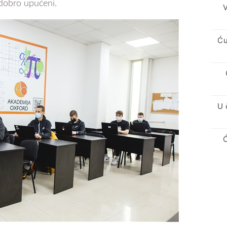
 dobro upućeni.
V
Ću
U 