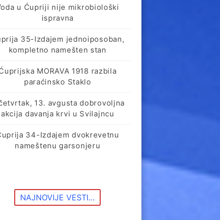
oda u Ćupriji nije mikrobiološki
ispravna
prija 35-Izdajem jednoiposoban,
kompletno namešten stan
Ćuprijska MORAVA 1918 razbila
paraćinsko Staklo
četvrtak, 13. avgusta dobrovoljna
akcija davanja krvi u Svilajncu
Ćuprija 34-Izdajem dvokrevetnu
nameštenu garsonjeru
NAJNOVIJE VESTI…