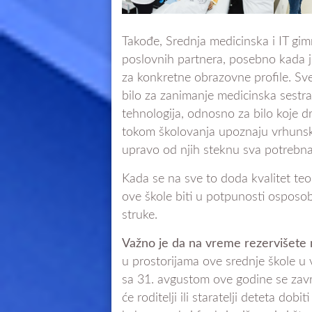
Takođe, Srednja medicinska i IT gim
poslovnih partnera, posebno kada je
za konkretne obrazovne profile. Sve 
bilo za zanimanje medicinska sestra 
tehnologija, odnosno za bilo koje 
tokom školovanja upoznaju vrhunske
upravo od njih steknu sva potrebna
Kada se na sve to doda kvalitet teo
ove škole biti u potpunosti osposo
struke.
Važno je da na vreme rezervišete 
u prostorijama ove srednje škole u
sa 31. avgustom ove godine se zav
će roditelji ili staratelji deteta do