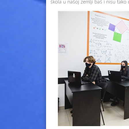
škola u našoj zemlji baš i nisu tako