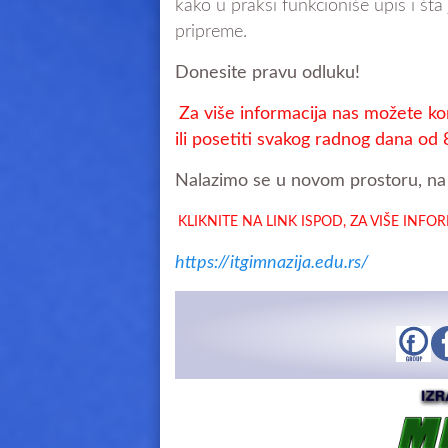
kako u praksi funkcioniše upis i št
pripreme.
Donesite pravu odluku!
Za više informacija nas možete ko
ili posetiti svakog
radnog dana od 
Nalazimo se u novom prostoru, na 
KLIKNITE NA LINK ISPOD, ZA VIŠE INFO
https://itgimnazija.edu.rs/