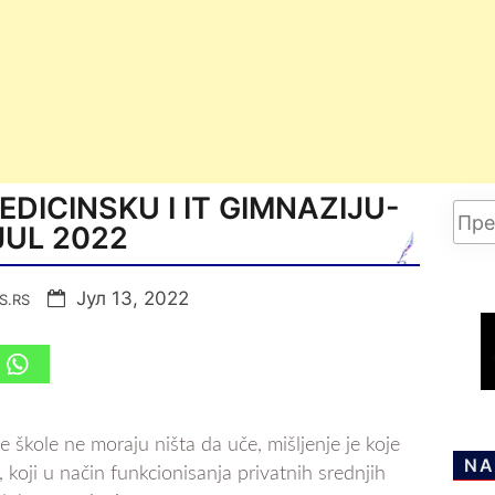
EDICINSKU I IT GIMNAZIJU-
JUL 2022
Јул 13, 2022
S.RS
 škole ne moraju ništa da uče, mišljenje je koje
NA
oji u način funkcionisanja privatnih srednjih