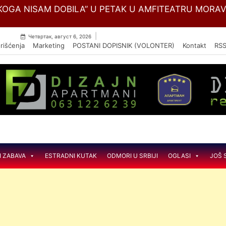
Skip
OGA NISAM DOBILA” U PETAK U AMFITEATRU MORA
to
content
|
Четвртак, август 6, 2026
rišćenja
Marketing
POSTANI DOPISNIK (VOLONTER)
Kontakt
RS
I ZABAVA
ESTRADNI KUTAK
ODMORI U SRBIJI
OGLASI
JOŠ 