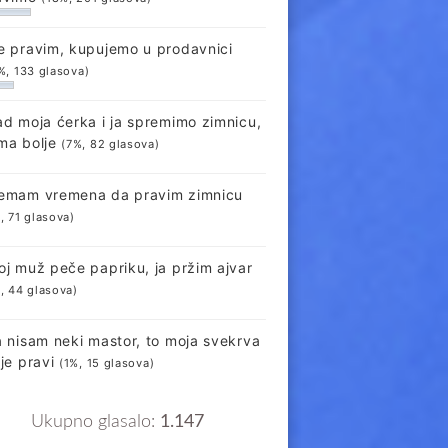
e pravim, kupujemo u prodavnici
%, 133 glasova)
ad moja ćerka i ja spremimo zimnicu,
ma bolje
(7%, 82 glasova)
emam vremena da pravim zimnicu
, 71 glasova)
oj muž peče papriku, ja pržim ajvar
, 44 glasova)
a nisam neki mastor, to moja svekrva
lje pravi
(1%, 15 glasova)
Ukupno glasalo:
1.147