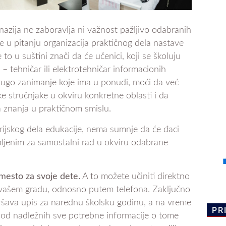
nazija ne zaboravlja ni važnost pažljivo odabranih
 u pitanju organizacija praktičnog dela nastave
to u suštini znači da će učenici, koji se školuju
– tehničar ili elektrotehničar informacionih
drugo zanimanje koje ima u ponudi, moći da već
 stručnjake u okviru konkretne oblasti i da
 znanja u praktičnom smislu.
rijskog dela edukacije, nema sumnje da će đaci
bljenim za samostalni rad u okviru odabrane
mesto za svoje dete.
A to možete učiniti direktno
 vašem gradu, odnosno putem telefona. Zaključno
ršava upis za narednu školsku godinu, a na vreme
PR
biti od nadležnih sve potrebne informacije o tome