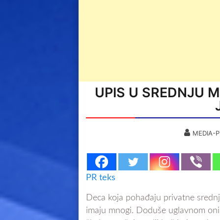
UPIS U SREDNJU M
MEDIA-P
PR teks
Deca koja pohađaju privatne srednje
imaju mnogi. Doduše uglavnom oni, k