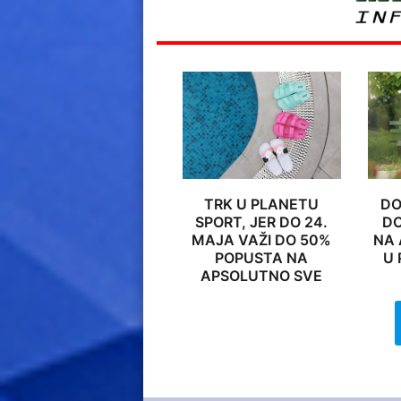
TRK U PLANETU
DO
SPORT, JER DO 24.
DO
MAJA VAŽI DO 50%
NA 
POPUSTA NA
U 
APSOLUTNO SVE