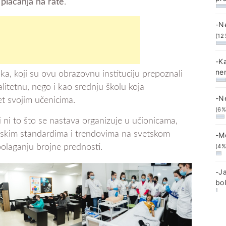
plaćanja na rate
.
-N
(12
-K
ne
ika, koji su ovu obrazovnu instituciju prepoznali
litetnu, nego i kao srednju školu koja
-N
et svojim učenicima.
(6%
i ni to što se nastava organizuje u učionicama,
tskim standardima i trendovima na svetskom
-M
(4%
polaganju brojne prednosti.
-J
bo