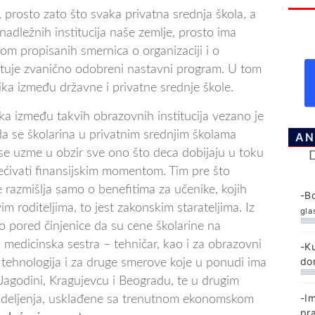
 prosto zato što svaka privatna srednja škola, a
nadležnih institucija naše zemlje, prosto ima
m propisanih smernica o organizaciji i o
štuje zvanično odobreni nastavni program. U tom
ika između državne i privatne srednje škole.
ika između takvih obrazovnih institucija vezano je
 da se školarina u privatnim srednjim školama
AN
 se uzme u obzir sve ono što deca dobijaju u toku
rećivati finansijskim momentom. Tim pre što
 razmišlja samo o benefitima za učenike, kojih
-B
 roditeljima, to jest zakonskim starateljima. Iz
gla
to pored činjenice da su cene školarine na
 medicinska sestra – tehničar, kao i za obrazovni
-K
do
h tehnologija i za druge smerove koje u ponudi ima
 Jagodini, Kragujevcu i Beogradu, te u drugim
-I
odeljenja, usklađene sa trenutnom ekonomskom
pr