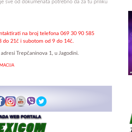
a je sve od dokumenata potrebno da za tu priliku
ntaktirati na broj telefona 069 30 90 585
8 do 21č i subotom od 9 do 14č.
adresi Trepčaninova 1, u Jagodini.
RMACIJA