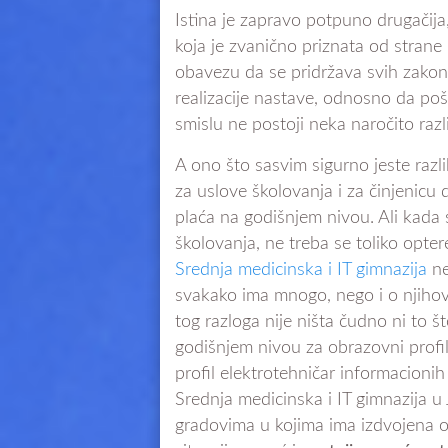
Istina je zapravo potpuno drugačija,
koja je zvanično priznata od strane 
obavezu da se pridržava svih zakono
realizacije nastave, odnosno da po
smislu ne postoji neka naročito razl
A ono što sasvim sigurno jeste razl
za uslove školovanja i za činjenicu
plaća na godišnjem nivou. Ali kada
školovanja, ne treba se toliko opte
Srednja medicinska i IT gimnazija
ne
svakako ima mnogo, nego i o njihovim
tog razloga nije ništa čudno ni to š
godišnjem nivou za obrazovni profil
profil elektrotehničar informacioni
Srednja medicinska i IT gimnazija u
gradovima u kojima ima izdvojena 