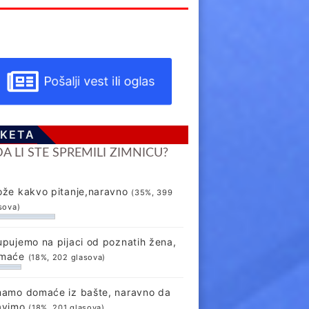
Pošalji vest ili oglas
KETA
DA LI STE SPREMILI ZIMNICU?
ože kakvo pitanje,naravno
(35%, 399
sova)
upujemo na pijaci od poznatih žena,
maće
(18%, 202 glasova)
mamo domaće iz bašte, naravno da
avimo
(18%, 201 glasova)