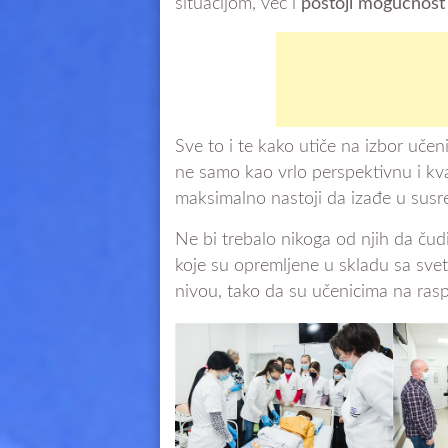
situacijom, već i
postoji mogućnost 
Sve to i te kako utiče na izbor učen
ne samo kao vrlo perspektivnu i kva
maksimalno nastoji da izađe u susr
Ne bi trebalo nikoga od njih da čud
koje su opremljene u skladu sa sve
nivou, tako da su učenicima na ras