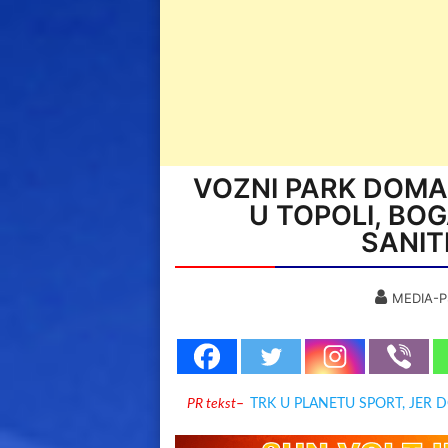
VOZNI PARK DOMA
U TOPOLI, BOG
SANIT
MEDIA-P
PR tekst
–
TRK U PLANETU SPORT, JER 