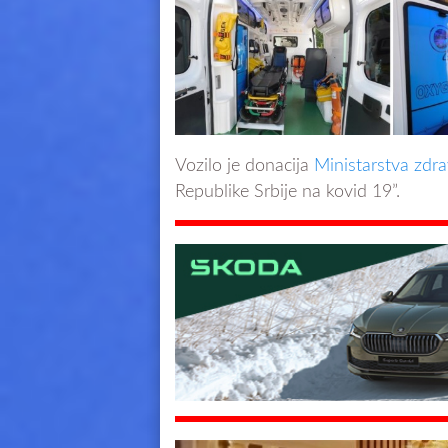
Vozilo je donacija
Ministarstva zdra
Republike Srbije na kovid 19”.