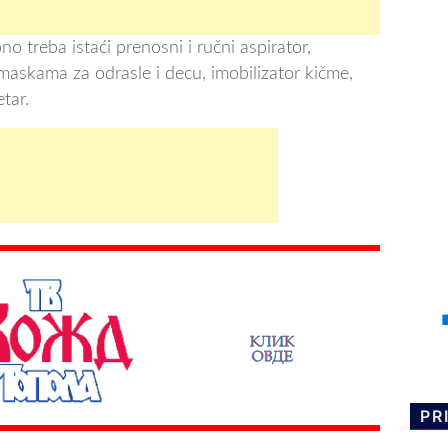
o treba istaći prenosni i ručni aspirator,
 maskama za odrasle i decu, imobilizator kičme,
tar.
PR