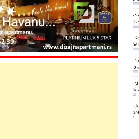
-N
(12
-K
ne
-N
(6%
-M
(4%
-J
bo