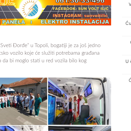
V
Ću
veti Đorđe” u Topoli, bogatiji je za još jedno
sko vozilo koje će služiti potrebama građana
 da bi moglo stati u red vozila bilo kog
U 