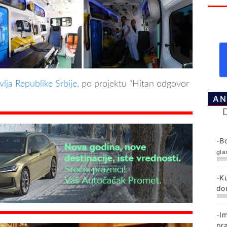
vlja Republike Srbije
, po projektu “Hitan odgovor
AN
-B
gla
-K
do
-I
pr