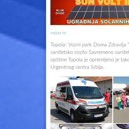
MEDIA PS
Topola- Vozni park Doma Zdravlja “S
sanitetsko vozilo Savremeno sanitet
opštine Topola je opremljeno je tako
Urgentnog centra Srbije.