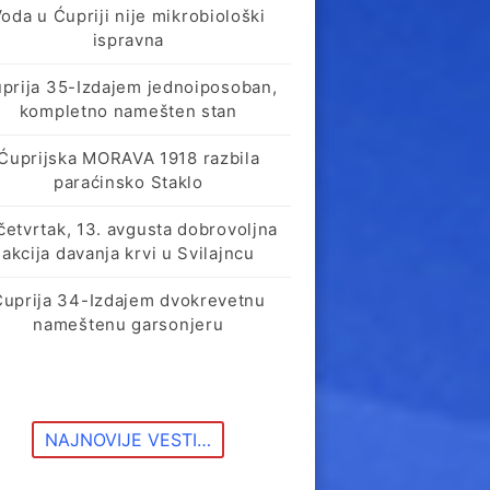
oda u Ćupriji nije mikrobiološki
ispravna
prija 35-Izdajem jednoiposoban,
kompletno namešten stan
Ćuprijska MORAVA 1918 razbila
paraćinsko Staklo
četvrtak, 13. avgusta dobrovoljna
akcija davanja krvi u Svilajncu
Ćuprija 34-Izdajem dvokrevetnu
nameštenu garsonjeru
NAJNOVIJE VESTI…