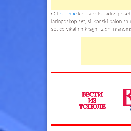
Od
opreme
koje vozilo sadrži posebn
laringoskop set, silikonski balon sa
set cervikalnih kragni, zidni manome