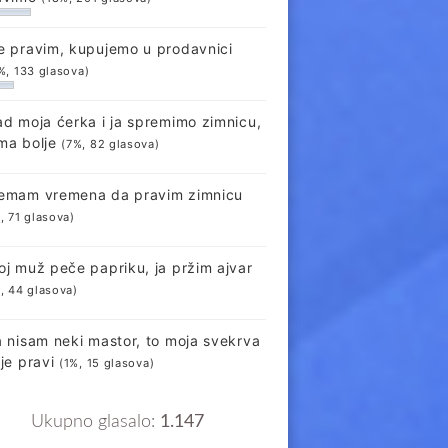
e pravim, kupujemo u prodavnici
%, 133 glasova)
ad moja ćerka i ja spremimo zimnicu,
ma bolje
(7%, 82 glasova)
emam vremena da pravim zimnicu
, 71 glasova)
oj muž peče papriku, ja pržim ajvar
, 44 glasova)
a nisam neki mastor, to moja svekrva
lje pravi
(1%, 15 glasova)
Ukupno glasalo:
1.147