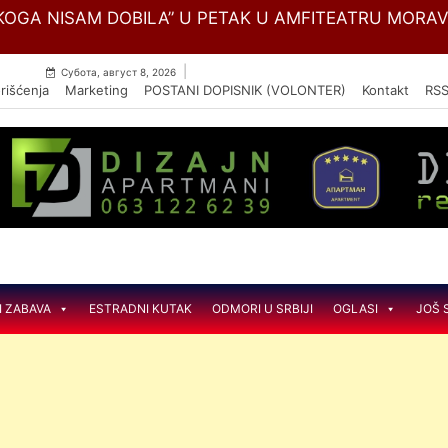
Skip
OGA NISAM DOBILA” U PETAK U AMFITEATRU MORA
to
content
|
Субота, август 8, 2026
rišćenja
Marketing
POSTANI DOPISNIK (VOLONTER)
Kontakt
RS
I ZABAVA
ESTRADNI KUTAK
ODMORI U SRBIJI
OGLASI
JOŠ 