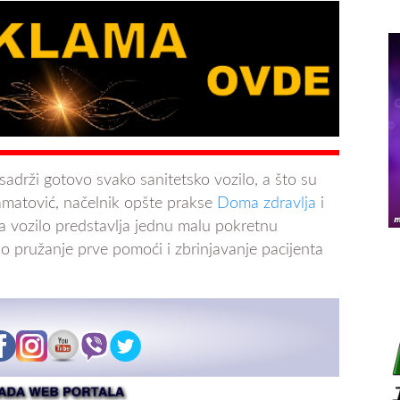
adrži gotovo svako sanitetsko vozilo, a što su
amatović, načelnik opšte prakse
Doma zdravlja
i
 da vozilo predstavlja jednu malu pokretnu
pružanje prve pomoći i zbrinjavanje pacijenta