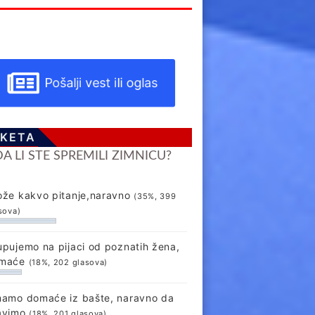
Pošalji vest ili oglas
KETA
DA LI STE SPREMILI ZIMNICU?
ože kakvo pitanje,naravno
(35%, 399
sova)
upujemo na pijaci od poznatih žena,
maće
(18%, 202 glasova)
mamo domaće iz bašte, naravno da
avimo
(18%, 201 glasova)