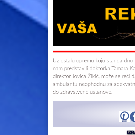
Uz ostalu opremu koju standardno s
nam predstavili doktorka Tamara K
direktor Jovica Žikić, može se reći
ambulantu neophodnu za adekvatno 
do zdravstvene ustanove.