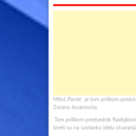
Miloš Pantić je tom prilikom predst
Zorana Jovanovića.
Tom prilikom predsednik Radojkovi
izneli su na sastanku ideju stvaranj