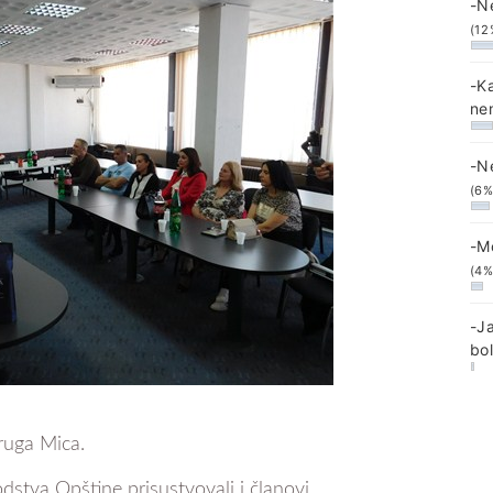
-N
(12
-K
ne
-N
(6%
-M
(4%
-J
bo
ruga Mica.
tva Opštine prisustvovali i članovi