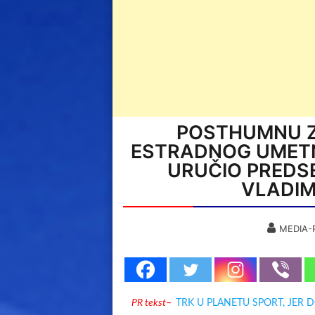
POSTHUMNU Z
ESTRADNOG UMET
URUČIO PREDS
VLADIM
MEDIA-
PR tekst
–
TRK U PLANETU SPORT, JER 