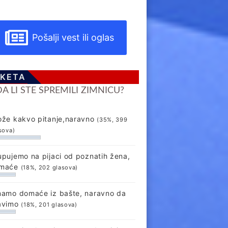
Pošalji vest ili oglas
KETA
DA LI STE SPREMILI ZIMNICU?
ože kakvo pitanje,naravno
(35%, 399
sova)
upujemo na pijaci od poznatih žena,
maće
(18%, 202 glasova)
mamo domaće iz bašte, naravno da
avimo
(18%, 201 glasova)