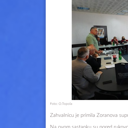
Foto: O.Topola
Zahvalnicu je primila Zoranova sup
Na ovom sastanku su pored rukovods