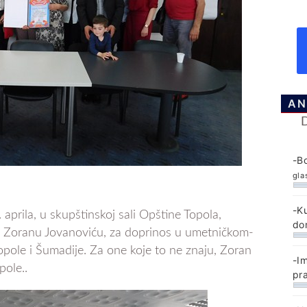
AN
-B
gla
-K
prila, u skupštinskoj sali Opštine Topola,
do
 Zoranu Jovanoviću, za doprinos u umetničkom-
Topole i Šumadije. Za one koje to ne znaju, Zoran
-I
pole..
pr