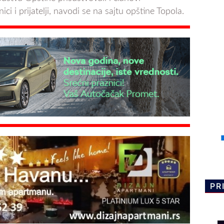
i i prijatelji, navodi se na sajtu opštine Topola.
PR