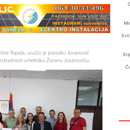
Mi
Svi
ine Topola, uručio je porodici Jovanović
Srp
 estradnom umetniku Zoranu Jovanoviću.
Ć