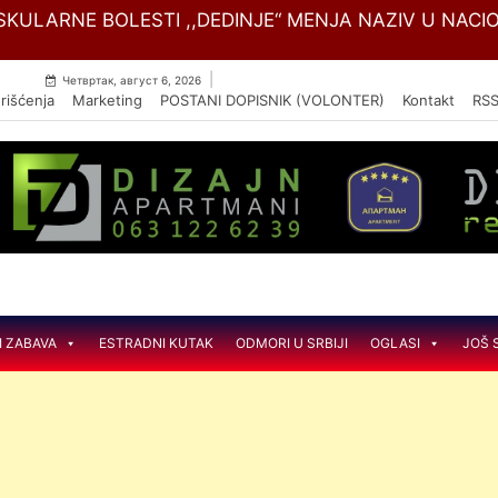
Skip
SKULARNE BOLESTI ,,DEDINJE“ MENJA NAZIV U NACIO
to
content
|
Четвртак, август 6, 2026
rišćenja
Marketing
POSTANI DOPISNIK (VOLONTER)
Kontakt
RS
I ZABAVA
ESTRADNI KUTAK
ODMORI U SRBIJI
OGLASI
JOŠ 