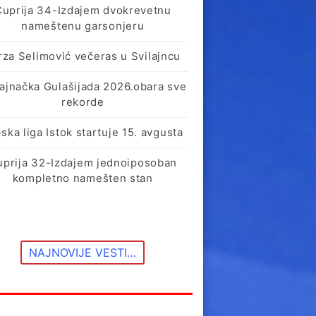
Ćuprija 34-Izdajem dvokrevetnu
nameštenu garsonjeru
rza Selimović večeras u Svilajncu
lajnačka Gulašijada 2026.obara sve
rekorde
ska liga Istok startuje 15. avgusta
uprija 32-Izdajem jednoiposoban
kompletno namešten stan
NAJNOVIJE VESTI…