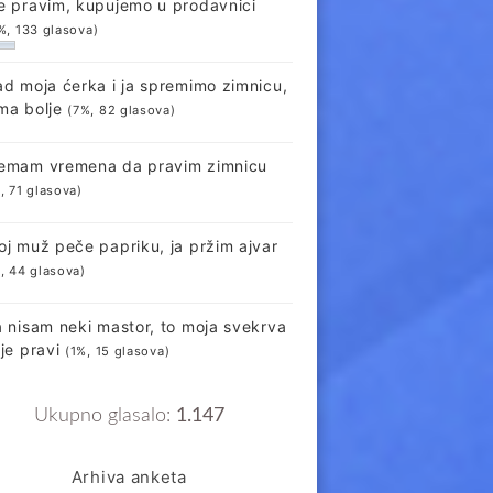
e pravim, kupujemo u prodavnici
%, 133 glasova)
ad moja ćerka i ja spremimo zimnicu,
ma bolje
(7%, 82 glasova)
emam vremena da pravim zimnicu
, 71 glasova)
oj muž peče papriku, ja pržim ajvar
, 44 glasova)
a nisam neki mastor, to moja svekrva
lje pravi
(1%, 15 glasova)
Ukupno glasalo:
1.147
Arhiva anketa