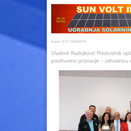
Autor: O.T./ MEDIA PS
Vladimir Radojković Predsednik opšt
posthumno priznanje – zahvalnicu