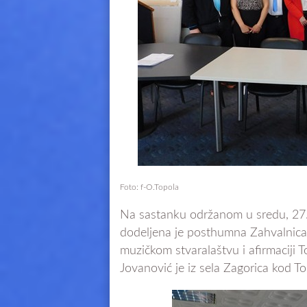
Foto: f-O.Topola
Na sastanku održanom u sredu, 27. a
dodeljena je posthumna Zahvalnica
muzičkom stvaralaštvu i afirmaciji 
Jovanović je iz sela Zagorica kod To