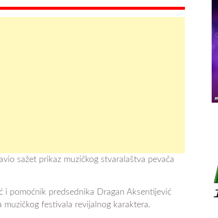
avio sažet prikaz muzičkog stvaralaštva pevača
ć i pomoćnik predsednika Dragan Aksentijević
a muzičkog festivala revijalnog karaktera.