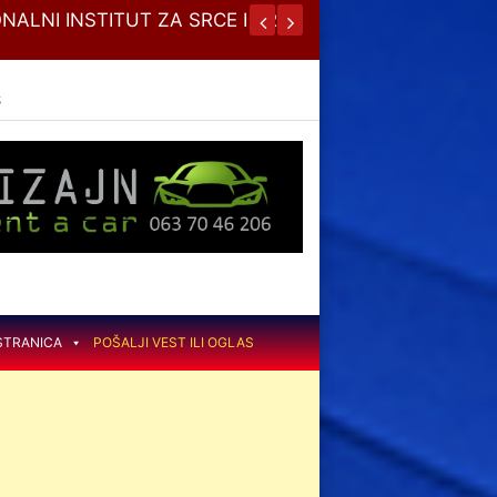
NALNI INSTITUT ZA SRCE I KRVNE
JESENJA
S
STRANICA
POŠALJI VEST ILI OGLAS