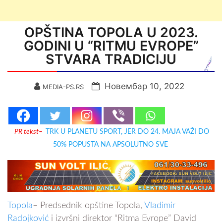
OPŠTINA TOPOLA U 2023.
GODINI U “RITMU EVROPE”
STVARA TRADICIJU
Новембар 10, 2022
MEDIA-PS.RS
PR tekst
–
TRK U PLANETU SPORT, JER DO 24. MAJA VAŽI DO
50% POPUSTA NA APSOLUTNO SVE
Topola
– Predsednik opštine Topola,
Vladimir
Radojković
i izvršni direktor “Ritma Evrope” David