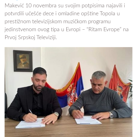
Makević 10 novembra su svojim potpisima najavili i
potvrdili učešće dece i omladine opštine Topola u
prestižnom televizijskom muzičkom programu
jedinstvenom ovog tipa u Evropi – “Ritam Evrope” na
Prvoj Srpskoj Televiziji.