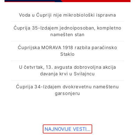
Voda u Ćupriji nije mikrobiološki ispravna
Ćuprija 35-Izdajem jednoiposoban, kompletno
namešten stan
Ćuprijska MORAVA 1918 razbila paraćinsko
Staklo
U četvrtak, 13. avgusta dobrovoljna akcija
davanja krvi u Svilajncu
Ćuprija 34-Izdajem dvokrevetnu nameštenu
garsonjeru
NAJNOVIJE VESTI…