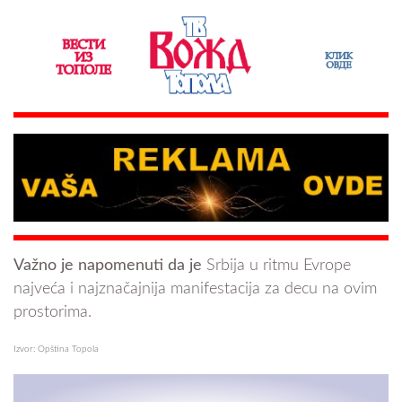
Važno je napomenuti da je
Srbija u ritmu Evrope
najveća i najznačajnija manifestacija za decu na ovim
prostorima.
Izvor: Opština Topola