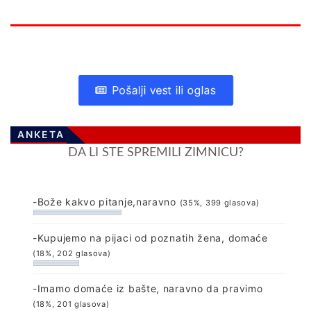
Pošalji vest ili oglas
ANKETA
DA LI STE SPREMILI ZIMNICU?
-Bože kakvo pitanje,naravno
(35%, 399 glasova)
-Kupujemo na pijaci od poznatih žena, domaće
(18%, 202 glasova)
-Imamo domaće iz bašte, naravno da pravimo
(18%, 201 glasova)