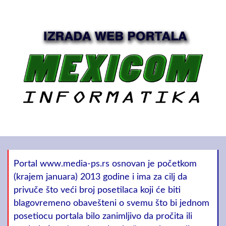
Portal www.media-ps.rs osnovan je početkom
(krajem januara) 2013 godine i ima za cilj da
privuče što veći broj posetilaca koji će biti
blagovremeno obavešteni o svemu što bi jednom
posetiocu portala bilo zanimljivo da pročita ili