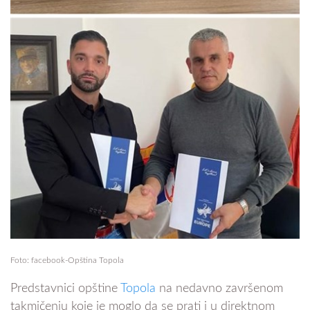
Foto: facebook-Opština Topola
Predstavnici opštine
Topola
na nedavno završenom
takmičenju koje je moglo da se prati i u direktnom