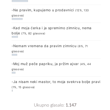
-Ne pravim, kupujemo u prodavnici
(12%, 133
glasova)
-Kad moja ćerka i ja spremimo zimnicu, nema
bolje
(7%, 82 glasova)
-Nemam vremena da pravim zimnicu
(6%, 71
glasova)
-Moj muž peče papriku, ja pržim ajvar
(4%, 44
glasova)
-Ja nisam neki mastor, to moja svekrva bolje pravi
(1%, 15 glasova)
Ukupno glasalo:
1.147