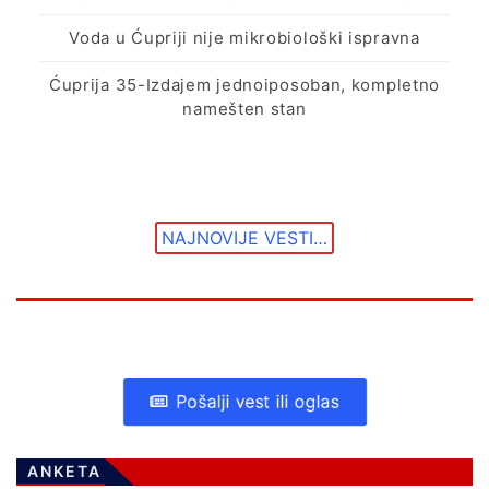
Voda u Ćupriji nije mikrobiološki ispravna
Ćuprija 35-Izdajem jednoiposoban, kompletno
namešten stan
NAJNOVIJE VESTI…
Pošalji vest ili oglas
ANKETA