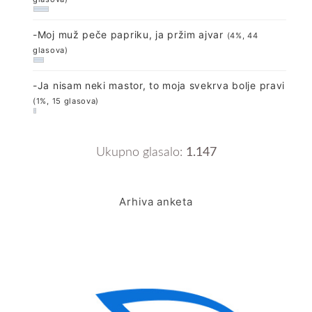
-Moj muž peče papriku, ja pržim ajvar
(4%, 44
glasova)
-Ja nisam neki mastor, to moja svekrva bolje pravi
(1%, 15 glasova)
Ukupno glasalo:
1.147
Arhiva anketa