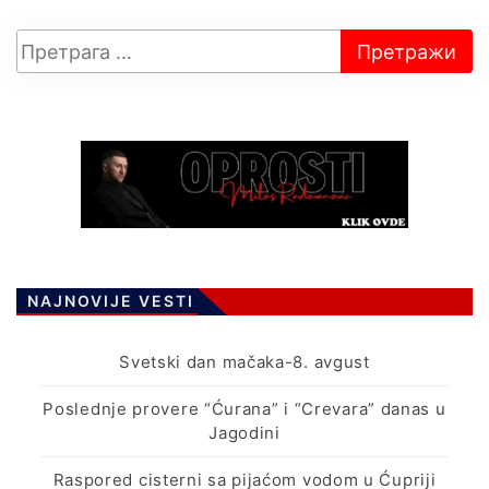
NAJNOVIJE VESTI
Svetski dan mačaka-8. avgust
Poslednje provere “Ćurana” i “Crevara” danas u
Jagodini
Raspored cisterni sa pijaćom vodom u Ćupriji