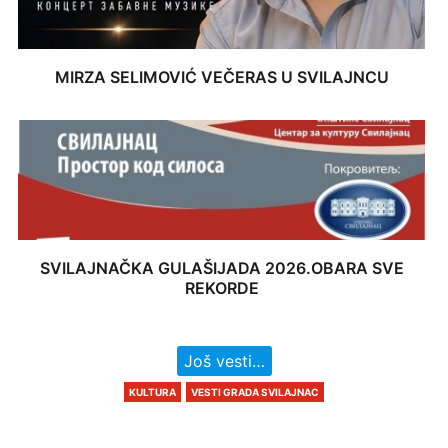
MIRZA SELIMOVIĆ VEČERAS U SVILAJNCU
SVILAJNAČKA GULAŠIJADA 2026.OBARA SVE
REKORDE
Još vesti…
KULTURA
VESTI GRADA SVILAJNAC