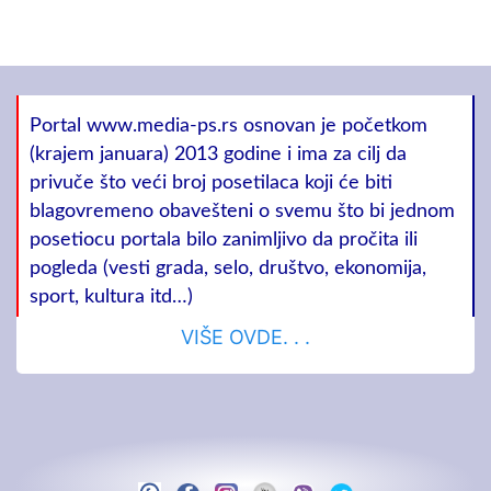
Portal www.media-ps.rs osnovan je početkom
(krajem januara) 2013 godine i ima za cilj da
privuče što veći broj posetilaca koji će biti
blagovremeno obavešteni o svemu što bi jednom
posetiocu portala bilo zanimljivo da pročita ili
pogleda (vesti grada, selo, društvo, ekonomija,
sport, kultura itd…)
VIŠE OVDE. . .