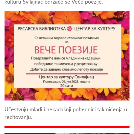
kulturu Svilajnac održaće se Veče poezije.
Učestvuju mladi i nekadašnji pobednici takmičenja u
recitovanju.