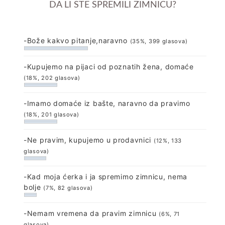
DA LI STE SPREMILI ZIMNICU?
-Bože kakvo pitanje,naravno
(35%, 399 glasova)
-Kupujemo na pijaci od poznatih žena, domaće
(18%, 202 glasova)
-Imamo domaće iz bašte, naravno da pravimo
(18%, 201 glasova)
-Ne pravim, kupujemo u prodavnici
(12%, 133
glasova)
-Kad moja ćerka i ja spremimo zimnicu, nema
bolje
(7%, 82 glasova)
-Nemam vremena da pravim zimnicu
(6%, 71
glasova)