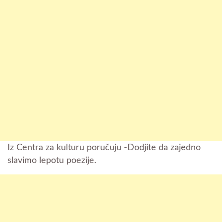
Iz Centra za kulturu poručuju -Dodjite da zajedno
slavimo lepotu poezije.