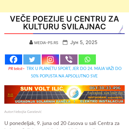
VEČE POEZIJE U CENTRU ZA
KULTURU SVILAJNAC
Јун 5, 2025
MEDIA-PS.RS
PR tekst
–
TRK U PLANETU SPORT, JER DO 24. MAJA VAŽI DO
50% POPUSTA NA APSOLUTNO SVE
Autor:Nebojša Garašević
U ponedeljak, 9. juna od 20 časova u sali Centra za