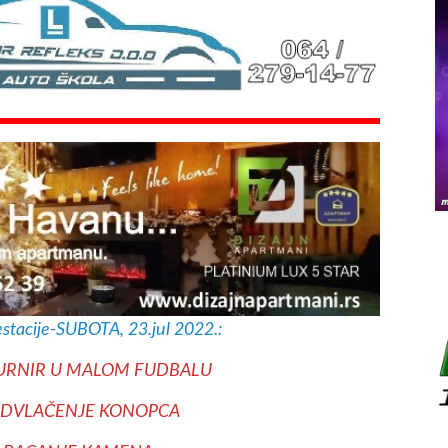
stacije-SUBOTA, 23.jul 2022.:
-TURNIR U MALOM FUDBALU
ADVLAČENJE KONOPCA