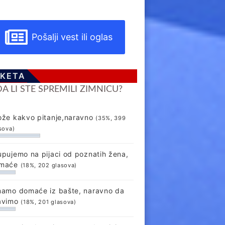
Pošalji vest ili oglas
KETA
DA LI STE SPREMILI ZIMNICU?
ože kakvo pitanje,naravno
(35%, 399
sova)
upujemo na pijaci od poznatih žena,
maće
(18%, 202 glasova)
mamo domaće iz bašte, naravno da
avimo
(18%, 201 glasova)