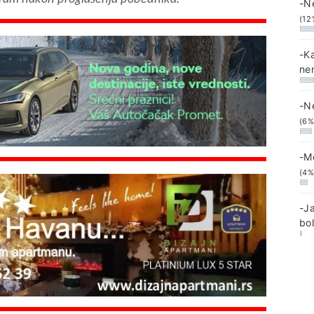
-N
(12
-K
ne
-N
(6%
-M
(4%
-J
bo