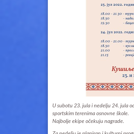
U subotu 23. jula i nedelju 24. jula
sportskim terenima osnovne škole.
Najbolje ekipe očekuju nagrade.
Za nedelju je planiran i kulturni pr