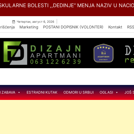
Skip
SKULARNE BOLESTI ,,DEDINJE“ MENJA NAZIV U NACIO
to
content
|
Четвртак, август 6, 2026
rišćenja
Marketing
POSTANI DOPISNIK (VOLONTER)
Kontakt
RS
I ZABAVA
ESTRADNI KUTAK
ODMORI U SRBIJI
OGLASI
JOŠ 