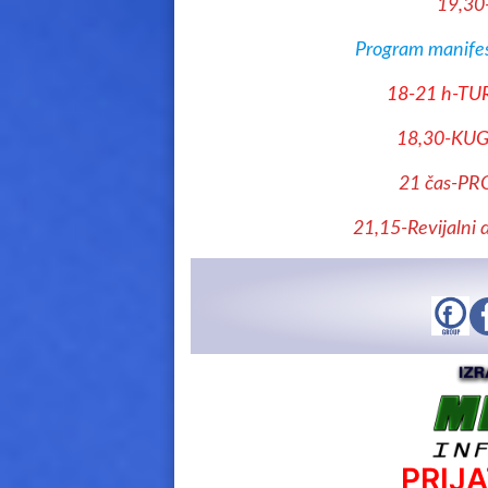
19,3
Program manifes
18-21 h-T
18,30-KU
21 čas-P
21,15-Revijalni 
PRIJ