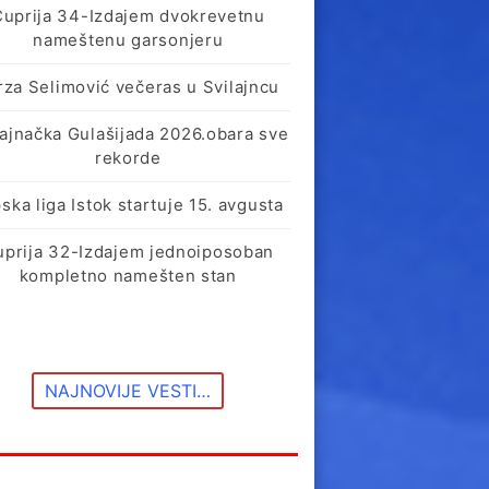
Ćuprija 34-Izdajem dvokrevetnu
nameštenu garsonjeru
rza Selimović večeras u Svilajncu
lajnačka Gulašijada 2026.obara sve
rekorde
ska liga Istok startuje 15. avgusta
uprija 32-Izdajem jednoiposoban
kompletno namešten stan
NAJNOVIJE VESTI…