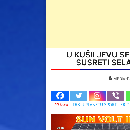
U KUŠILJEVU S
SUSRETI SEL
MEDIA-P
PR tekst
–
TRK U PLANETU SPORT, JER 