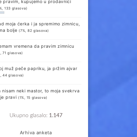
e pravim, kupujemo u prodavnici
%, 133 glasova)
ad moja ćerka i ja spremimo zimnicu,
ma bolje
(7%, 82 glasova)
emam vremena da pravim zimnicu
, 71 glasova)
oj muž peče papriku, ja pržim ajvar
, 44 glasova)
a nisam neki mastor, to moja svekrva
lje pravi
(1%, 15 glasova)
Ukupno glasalo:
1.147
Arhiva anketa