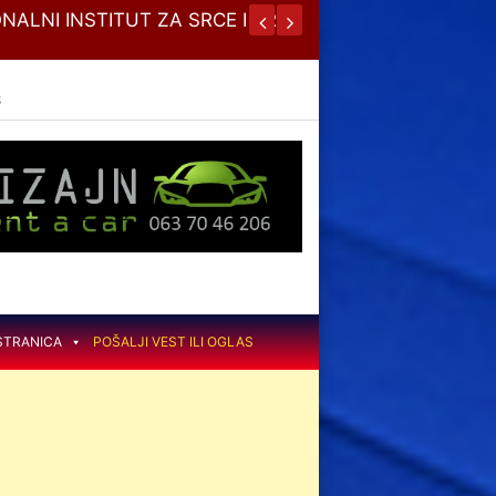
NALNI INSTITUT ZA SRCE I KRVNE
JESENJA
S
STRANICA
POŠALJI VEST ILI OGLAS