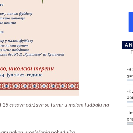
AN
-B
gla
-K
do
 od 18 časova održava se turnir u malom fudbalu na
-I
pr
ogram nakon proglašenja pobednika.