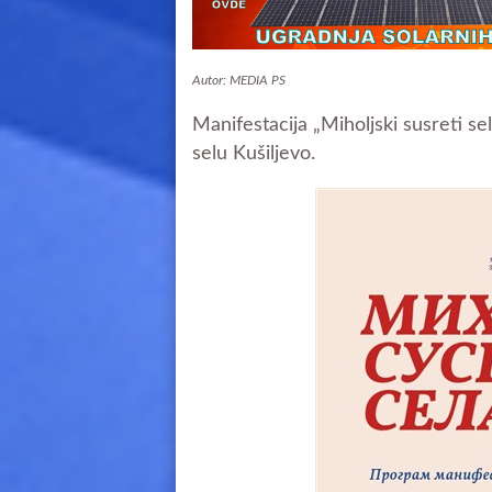
Autor: MEDIA PS
Manifestacija „Miholjski susreti se
selu Kušiljevo.