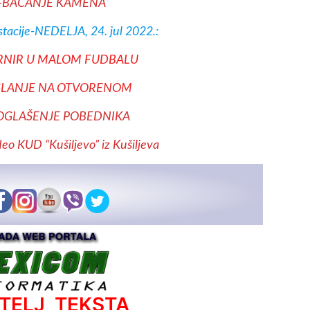
0-BACANJE KAMENA
tacije-NEDELJA, 24. jul 2022.:
URNIR U MALOM FUDBALU
GLANJE NA OTVORENOM
ROGLAŠENJE POBEDNIKA
deo KUD “Kušiljevo” iz Kušiljeva
ATELJ TEKSTA