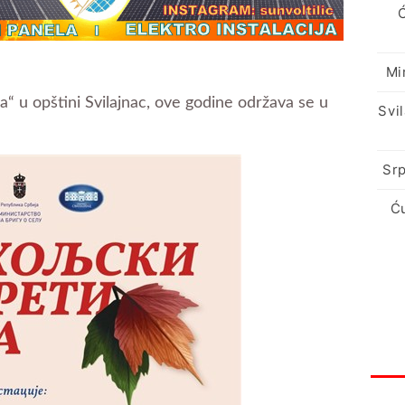
Mi
la“ u opštini Svilajnac, ove godine održava se u
Svi
Srp
Ć