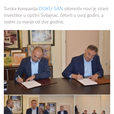
Turska kompanija
DOKU-SAN
otomotiv novi je strani
investitor u opštni Svilajnac, četvrti u ovoj godini, a
sedmi za manje od dve godine.