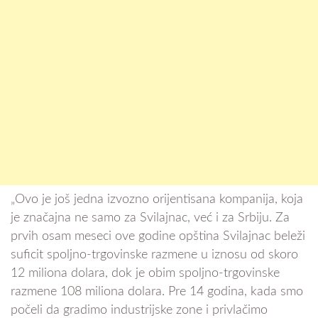
„Ovo je još jedna izvozno orijentisana kompanija, koja
je značajna ne samo za Svilajnac, već i za Srbiju. Za
prvih osam meseci ove godine opština Svilajnac beleži
suficit spoljno-trgovinske razmene u iznosu od skoro
12 miliona dolara, dok je obim spoljno-trgovinske
razmene 108 miliona dolara. Pre 14 godina, kada smo
počeli da gradimo industrijske zone i privlačimo