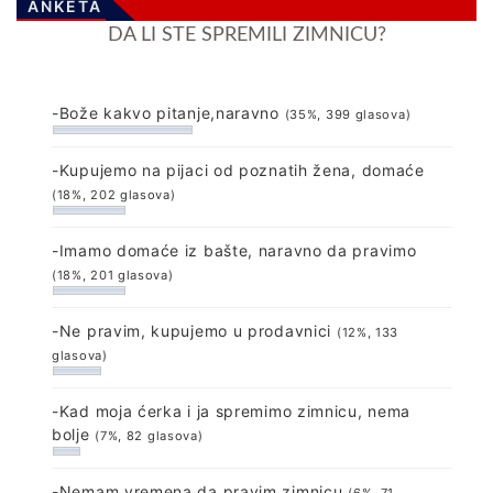
ANKETA
DA LI STE SPREMILI ZIMNICU?
-Bože kakvo pitanje,naravno
(35%, 399 glasova)
-Kupujemo na pijaci od poznatih žena, domaće
(18%, 202 glasova)
-Imamo domaće iz bašte, naravno da pravimo
(18%, 201 glasova)
-Ne pravim, kupujemo u prodavnici
(12%, 133
glasova)
-Kad moja ćerka i ja spremimo zimnicu, nema
bolje
(7%, 82 glasova)
-Nemam vremena da pravim zimnicu