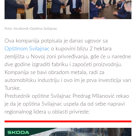
Foto: facebook-Opština Svilajnac
Ova kompanija potpisala je danas ugovor sa
Opštinom Svilajnac
o kupovini blizu 2 hektara
zemljišta u Novoj zoni privređivanja, gde će u naredne
dve godine izgraditi fabriku i započeti proizvodnju.
Kompanija se bavi obradom metala, radi za
automobilsku industriju i ovo im je prva investicija van
Turske.
Predsednik opštine Svilajnac Predrag Milanović rekao
je da je opština Svilajnac uspela da od sebe napravi
regionalnog lidera u oblasti privrede: