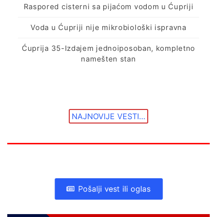
Raspored cisterni sa pijaćom vodom u Ćupriji
Voda u Ćupriji nije mikrobiološki ispravna
Ćuprija 35-Izdajem jednoiposoban, kompletno
namešten stan
NAJNOVIJE VESTI…
Pošalji vest ili oglas