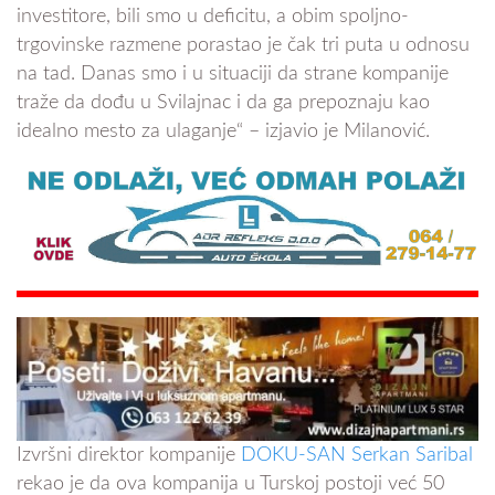
investitore, bili smo u deficitu, a obim spoljno-
trgovinske razmene porastao je čak tri puta u odnosu
na tad. Danas smo i u situaciji da strane kompanije
traže da dođu u Svilajnac i da ga prepoznaju kao
idealno mesto za ulaganje“ – izjavio je Milanović.
Izvršni direktor kompanije
DOKU-SAN Serkan Saribal
rekao je da ova kompanija u Turskoj postoji već 50