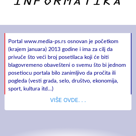
Portal www.media-ps.rs osnovan je početkom
(krajem januara) 2013 godine i ima za cilj da
privuče što veći broj posetilaca koji će biti
blagovremeno obavešteni o svemu što bi jednom
posetiocu portala bilo zanimljivo da pročita ili
pogleda (vesti grada, selo, društvo, ekonomija,
sport, kultura itd…)
VIŠE OVDE. . .