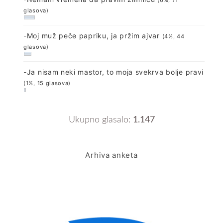
(6%, 71
glasova)
-Moj muž peče papriku, ja pržim ajvar
(4%, 44
glasova)
-Ja nisam neki mastor, to moja svekrva bolje pravi
(1%, 15 glasova)
Ukupno glasalo:
1.147
Arhiva anketa