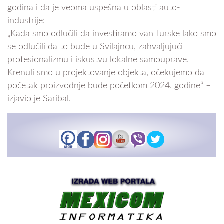
godina i da je veoma uspešna u oblasti auto-
industrije:
„Kada smo odlučili da investiramo van Turske lako smo
se odlučili da to bude u Svilajncu, zahvaljujući
profesionalizmu i iskustvu lokalne samouprave.
Krenuli smo u projektovanje objekta, očekujemo da
početak proizvodnje bude početkom 2024. godine“ –
izjavio je Saribal.