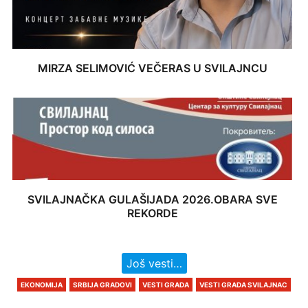
MIRZA SELIMOVIĆ VEČERAS U SVILAJNCU
SVILAJNAČKA GULAŠIJADA 2026.OBARA SVE
REKORDE
Još vesti…
EKONOMIJA
SRBIJA GRADOVI
VESTI GRADA
VESTI GRADA SVILAJNAC