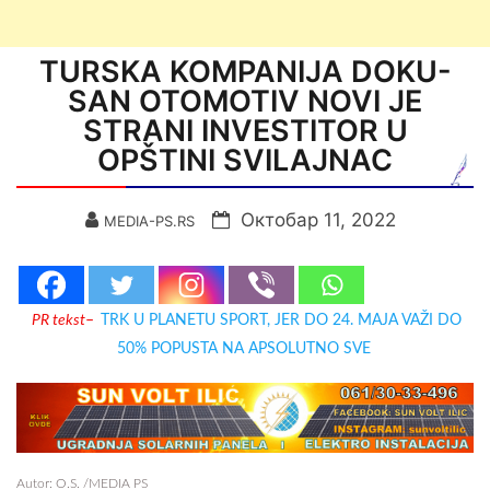
TURSKA KOMPANIJA DOKU-
SAN OTOMOTIV NOVI JE
STRANI INVESTITOR U
OPŠTINI SVILAJNAC
Октобар 11, 2022
MEDIA-PS.RS
PR tekst
–
TRK U PLANETU SPORT, JER DO 24. MAJA VAŽI DO
50% POPUSTA NA APSOLUTNO SVE
Autor: O.S. /MEDIA PS